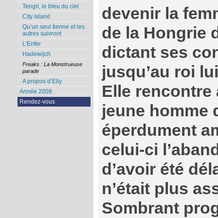
Tengri, le bleu du ciel
devenir la fem
City Island
Qu’un seul tienne et les
de la Hongrie 
autres suivront
L’Enfer
dictant ses co
Hadewijch
Freaks : La Monstrueuse
jusqu’au roi l
parade
A propos d’Elly
Elle rencontre
Année 2009
Rendez-vous
jeune homme d
éperdument a
celui-ci l’aba
d’avoir été dél
n’était plus as
Sombrant prog