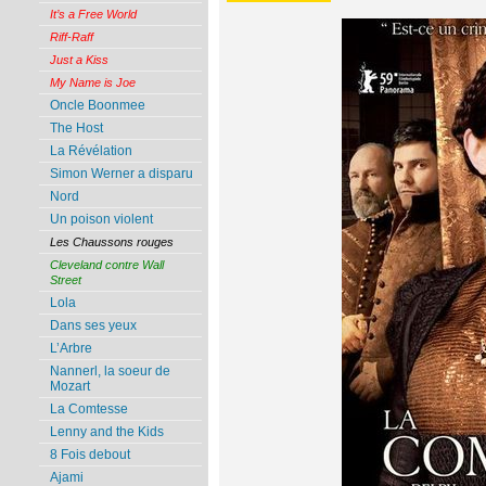
It’s a Free World
Riff-Raff
Just a Kiss
My Name is Joe
Oncle Boonmee
The Host
La Révélation
Simon Werner a disparu
Nord
Un poison violent
Les Chaussons rouges
Cleveland contre Wall
Street
Lola
Dans ses yeux
L’Arbre
Nannerl, la soeur de
Mozart
La Comtesse
Lenny and the Kids
8 Fois debout
Ajami