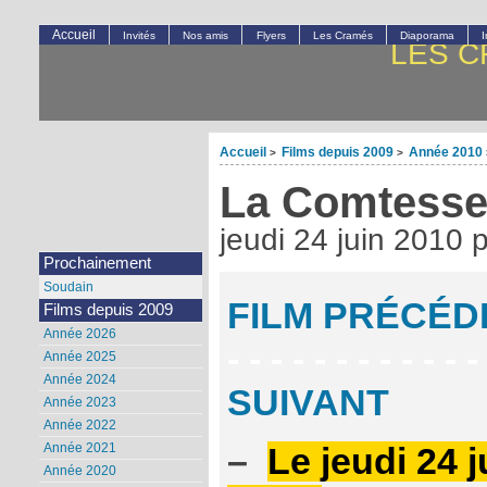
Accueil
Invités
Nos amis
Flyers
Les Cramés
Diaporama
LES C
Accueil
Films depuis 2009
Année 2010
>
>
La Comtess
jeudi 24 juin 2010
Prochainement
Soudain
FILM PRÉCÉD
Films depuis 2009
Année 2026
- - - - - - - - - - - -
Année 2025
Année 2024
SUIVANT
Année 2023
Année 2022
Année 2021
–
Le jeudi 24 ju
Année 2020