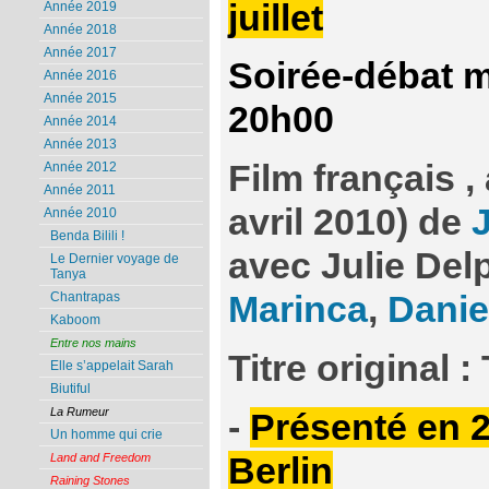
juillet
Année 2019
Année 2018
Année 2017
Soirée-débat ma
Année 2016
Année 2015
20h00
Année 2014
Année 2013
Film français ,
Année 2012
Année 2011
avril 2010) de
Année 2010
Benda Bilili !
avec Julie Del
Le Dernier voyage de
Tanya
Marinca
,
Danie
Chantrapas
Kaboom
Entre nos mains
Titre original 
Elle s’appelait Sarah
Biutiful
La Rumeur
-
Présenté en 2
Un homme qui crie
Berlin
Land and Freedom
Raining Stones