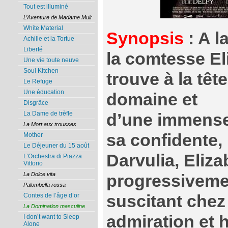
Tout est illuminé
L’Aventure de Madame Muir
White Material
Synopsis
: A l
Achille et la Tortue
Liberté
la comtesse El
Une vie toute neuve
Soul Kitchen
trouve à la têt
Le Refuge
Une éducation
domaine et
Disgrâce
La Dame de trèfle
d’une immense
La Mort aux trousses
sa confidente,
Mother
Le Déjeuner du 15 août
Darvulia, Eliz
L’Orchestra di Piazza
Vittorio
La Dolce vita
progressivemen
Palombella rossa
suscitant chez
Contes de l’âge d’or
La Domination masculine
admiration et 
I don’t want to Sleep
Alone