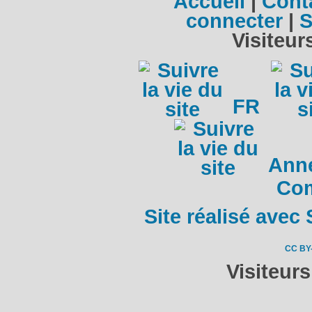
Accueil
|
Cont
connecter
|
S
Visiteur
FR
Anné
Co
Site réalisé avec 
CC BY
Visiteur