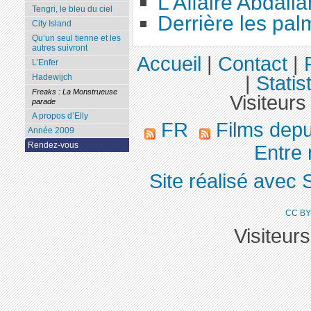
L’Affaire Abdalla
Tengri, le bleu du ciel
Derrière les pal
City Island
Qu’un seul tienne et les
autres suivront
Accueil
|
Contact
|
L’Enfer
|
Statis
Hadewijch
Freaks : La Monstrueuse
Visiteurs
parade
A propos d’Elly
FR
Films dep
Année 2009
Rendez-vous
Entre 
Site réalisé avec 
CC BY
Visiteur