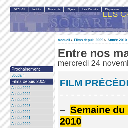
Accueil
Invités
Nos amis
Flyers
Les Cramés
Diaporama
LES C
Accueil
Films depuis 2009
Année 2010
>
>
Entre nos m
mercredi 24 novem
Prochainement
Soudain
FILM PRÉCÉD
Films depuis 2009
Année 2026
- - - - - - - - - - - -
Année 2025
Année 2024
Année 2023
–
Semaine du 
Année 2022
Année 2021
2010
Année 2020