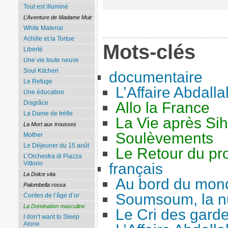
Tout est illuminé
L’Aventure de Madame Muir
White Material
Achille et la Tortue
Mots-clés
Liberté
Une vie toute neuve
Soul Kitchen
documentaire
Le Refuge
L’Affaire Abdalla
Une éducation
Allo la France
Disgrâce
La Dame de trèfle
La Vie après Si
La Mort aux trousses
Soulèvements
Mother
Le Déjeuner du 15 août
Le Retour du pro
L’Orchestra di Piazza
Vittorio
français
La Dolce vita
Au bord du mon
Palombella rossa
Soumsoum, la nu
Contes de l’âge d’or
La Domination masculine
Le Cri des gard
I don’t want to Sleep
Alone