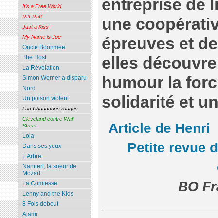
entreprise de l
It’s a Free World
Riff-Raff
une coopérativ
Just a Kiss
My Name is Joe
épreuves et d
Oncle Boonmee
elles découvre
The Host
La Révélation
humour la force
Simon Werner a disparu
Nord
solidarité et u
Un poison violent
Les Chaussons rouges
Cleveland contre Wall
Article de Henri
Street
Lola
Petite revue 
Dans ses yeux
L’Arbre
Nannerl, la soeur de
Mozart
BO Fr
La Comtesse
Lenny and the Kids
8 Fois debout
Ajami