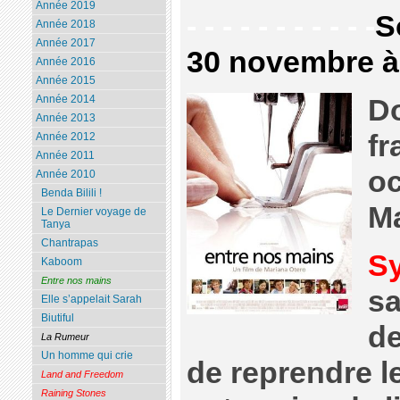
Année 2019
- - - - - - - - - - -
S
Année 2018
Année 2017
30 novembre à
Année 2016
Année 2015
Année 2014
D
Année 2013
fr
Année 2012
Année 2011
oc
Année 2010
Benda Bilili !
Ma
Le Dernier voyage de
Tanya
Chantrapas
S
Kaboom
Entre nos mains
sa
Elle s’appelait Sarah
Biutiful
d
La Rumeur
Un homme qui crie
de reprendre l
Land and Freedom
Raining Stones