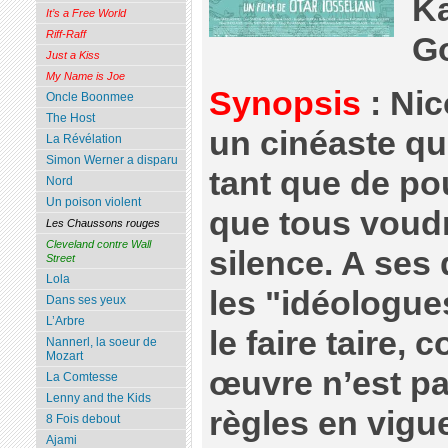
K
It’s a Free World
Riff-Raff
Go
Just a Kiss
My Name is Joe
Synopsis
: Nic
Oncle Boonmee
The Host
un cinéaste qu
La Révélation
Simon Werner a disparu
tant que de pou
Nord
Un poison violent
que tous voudr
Les Chaussons rouges
Cleveland contre Wall
silence. A ses
Street
Lola
les "idéologue
Dans ses yeux
L’Arbre
le faire taire,
Nannerl, la soeur de
Mozart
œuvre n’est p
La Comtesse
Lenny and the Kids
règles en vigue
8 Fois debout
Ajami