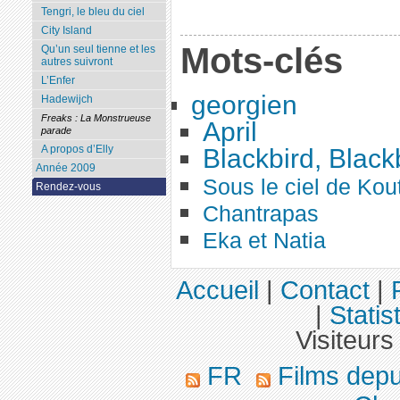
Tengri, le bleu du ciel
City Island
Mots-clés
Qu’un seul tienne et les
autres suivront
L’Enfer
georgien
Hadewijch
Freaks : La Monstrueuse
April
parade
A propos d’Elly
Blackbird, Black
Année 2009
Sous le ciel de Kou
Rendez-vous
Chantrapas
Eka et Natia
Accueil
|
Contact
|
|
Statis
Visiteurs
FR
Films dep