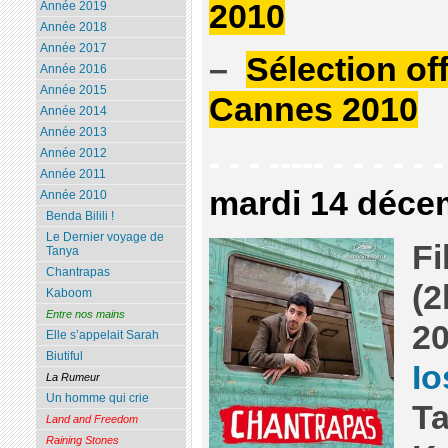
2010
Année 2019
Année 2018
Année 2017
–
Sélection off
Année 2016
Année 2015
Cannes 2010
Année 2014
Année 2013
- - - ----- - - - - - -
Année 2012
Année 2011
mardi 14 déce
Année 2010
Benda Bilili !
Le Dernier voyage de
Fi
Tanya
Chantrapas
(2
Kaboom
Entre nos mains
2
Elle s’appelait Sarah
Biutiful
Io
La Rumeur
Un homme qui crie
Ta
Land and Freedom
Raining Stones