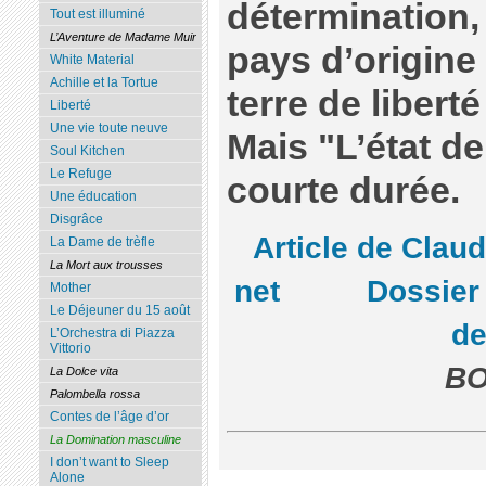
détermination,
Tout est illuminé
L’Aventure de Madame Muir
pays d’origine 
White Material
Achille et la Tortue
terre de libert
Liberté
Une vie toute neuve
Mais "L’état d
Soul Kitchen
Le Refuge
courte durée.
Une éducation
Disgrâce
Article de Clau
La Dame de trèfle
La Mort aux trousses
net
Dossier
Mother
Le Déjeuner du 15 août
de
L’Orchestra di Piazza
Vittorio
BO
La Dolce vita
Palombella rossa
Contes de l’âge d’or
La Domination masculine
I don’t want to Sleep
Alone