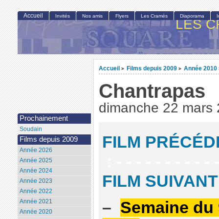
Accueil
Invités
Nos amis
Flyers
Les Cramés
Diaporama
LES C
Accueil
Films depuis 2009
Année 2010
>
>
Chantrapas
dimanche 22 mars
Prochainement
Soudain
FILM PRÉCÉD
Films depuis 2009
Année 2026
: - - - - - - - - - - -
Année 2025
Année 2024
FILM SUIVANT
Année 2023
Année 2022
Année 2021
–
Semaine du 
Année 2020