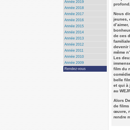
Année 2019
profond,
Année 2018
Nous dis
Année 2017
jeunes, 
Année 2016
d’aimer,
Année 2015
bonheur 
Année 2014
de ces d
Année 2013
familial
Année 2012
devenir 
Année 2011
même n’e
Année 2010
Les deux
Année 2009
immense 
film du 
Rendez-vous
comédie 
belle fi
et qui à
au WEJR
Alors De
de films
œuvre, 
rendre m