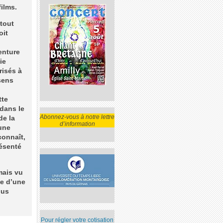
ilms.
 tout
oit
enture
ie
risés à
sens
tte
dans le
Abonnez-vous à notre lettre
de la
d’information
 une
connaît,
résenté
mais vu
le d’une
ous
Pour régler votre cotisation