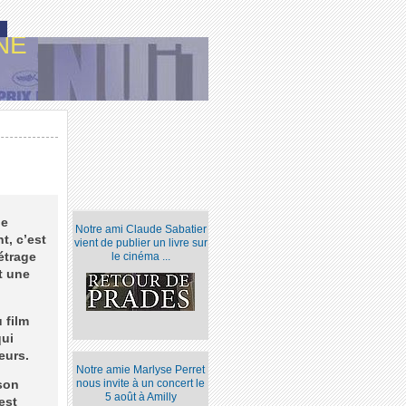
NE
de
Notre ami Claude Sabatier
t, c’est
vient de publier un livre sur
étrage
le cinéma ...
t une
 film
qui
eurs.
Notre amie Marlyse Perret
nous invite à un concert le
 son
5 août à Amilly
est