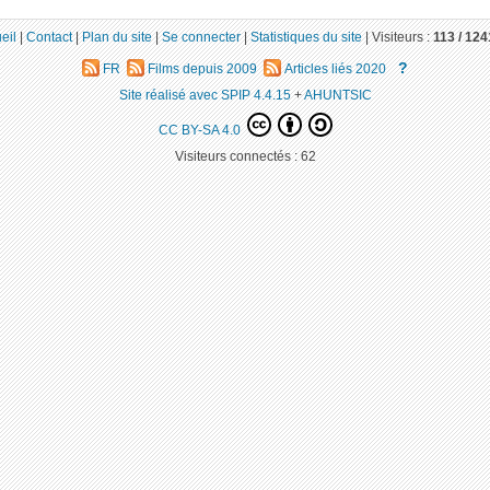
eil
|
Contact
|
Plan du site
|
Se connecter
|
Statistiques du site
|
Visiteurs :
113 /
124
?
FR
Films depuis 2009
Articles liés 2020
Site réalisé avec SPIP 4.4.15
+
AHUNTSIC
CC BY-SA 4.0
Visiteurs connectés :
62