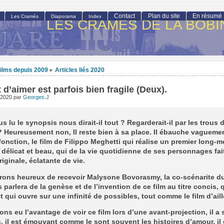
Contact
Plan du site
En résumé
Les Cramés
Diaporama
Index
LES CRAMÉS DE LA BOBI
ilms depuis 2009
Articles liés 2020
>
t d’aimer est parfois bien fragile (Deux).
 2020
par
Georges.J
s lu le synopsis nous dirait-il tout ? Regarderait-il par les trous 
? Heureusement non, Il reste bien à sa place. Il ébauche vaguemen
fonction, le film de Filippo Meghetti qui réalise un premier long-m
, délicat et beau, qui de la vie quotidienne de ses personnages fai
iginale, éclatante de vie.
rons heureux de recevoir Malysone Bovorasmy, la co-scénarite du
 parlera de la genèse et de l’invention de ce film au titre concis, 
t qui ouvre sur une infinité de possibles, tout comme le film d’aill
ns eu l’avantage de voir ce film lors d’une avant-projection, il a
 il est émouvant comme le sont souvent les histoires d’amour, il 