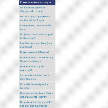
Dans la même rubrique
Un beau film optimiste
(Citoyens du monde)
Michel-Ange, le peuple et le
marbre (Michel Ange).
Une question de parentalité
(sole)
Un joueur de foot et son prof
(Il Campione)
Les Casseurs de pierre (Una
promessa)
Hogar maternal (Maternal)
Bande annonce Never Rarely
Sometimes Always
Bande annonce (Una
promessa)
La peur, la solitude, l’ennui
(Des Hommes)
Un thriller fantastique (La
Llorona)
Une fresque familiale ( Séjour
dans les Monts Fuchun)
Un polar noir et sanglant (Le
Lac aux oies sauvages)