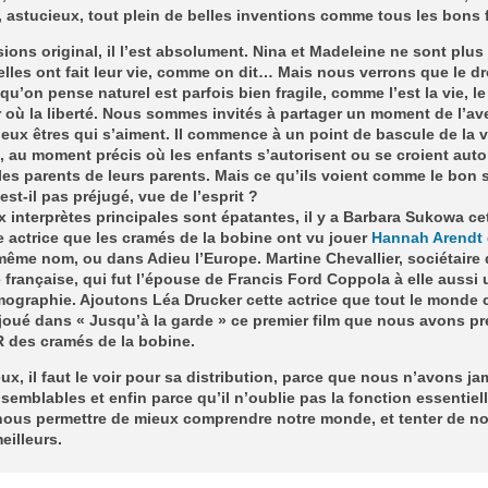
 astucieux, tout plein de belles inventions comme tous les bons f
ions original, il l’est absolument. Nina et Madeleine ne sont plus
elles ont fait leur vie, comme on dit… Mais nous verrons que le dr
 qu’on pense naturel est parfois bien fragile, comme l’est la vie, le
où la liberté. Nous sommes invités à partager un moment de l’av
eux êtres qui s’aiment. Il commence à un point de bascule de la v
e, au moment précis où les enfants s’autorisent ou se croient auto
les parents de leurs parents. Mais ce qu’ils voient comme le bon 
st-il pas préjugé, vue de l’esprit ?
 interprètes principales sont épatantes, il y a Barbara Sukowa ce
actrice que les cramés de la bobine ont vu jouer
Hannah Arendt
même nom, ou dans Adieu l’Europe. Martine Chevallier, sociétaire 
française, qui fut l’épouse de Francis Ford Coppola à elle aussi
lmographie. Ajoutons Léa Drucker cette actrice que tout le monde 
 joué dans « Jusqu’à la garde » ce premier film que nous avons p
 des cramés de la bobine.
ux, il faut le voir pour sa distribution, parce que nous n’avons ja
 semblables et enfin parce qu’il n’oublie pas la fonction essentiel
nous permettre de mieux comprendre notre monde, et tenter de n
eilleurs.