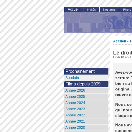
Accueil
Invités
Nos amis
Flyers
Accueil
F
>
Le droi
lundi 10 août
Prochainement
Avez-vou
serrure 
Soudain
bien sa 
Films depuis 2009
original
Année 2026
œuvre or
Année 2025
Année 2024
Nous se
Année 2023
qui nous
Année 2022
claque e
Année 2021
Nous avo
Année 2020
suspens,