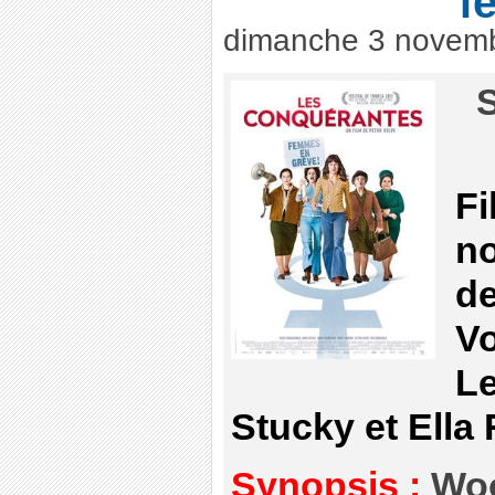
f
dimanche 3 novem
S
Fi
no
de
Vo
Le
Stucky et Ella
Synopsis :
Woo