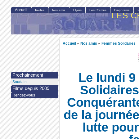
Accueil
Invités
Nos amis
Flyers
Les Cramés
Diaporama
LES C
Accueil
Nos amis
Femmes Solidaires
>
>
Le lundi 
Prochainement
Soudain
Solidaire
Films depuis 2009
Rendez-vous
Conquérante
de la journée
lutte pour