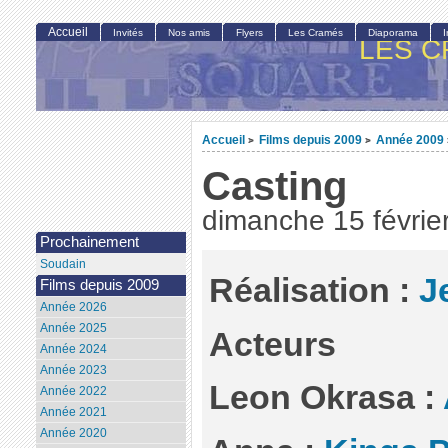
Accueil
Invités
Nos amis
Flyers
Les Cramés
Diaporama
LES C
Accueil
Films depuis 2009
Année 2009
>
>
Casting
dimanche 15 févrie
Prochainement
Soudain
Réalisation
:
J
Films depuis 2009
Année 2026
Année 2025
Acteurs
Année 2024
Année 2023
Leon Okrasa :
Année 2022
Année 2021
Année 2020