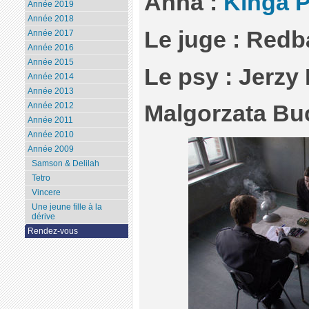
Anna :
Kinga P
Année 2019
Année 2018
Le juge : Redb
Année 2017
Année 2016
Année 2015
Le psy : Jerzy
Année 2014
Année 2013
Année 2012
Malgorzata B
Année 2011
Année 2010
Année 2009
Samson & Delilah
Tetro
Vincere
Une jeune fille à la
dérive
Rendez-vous