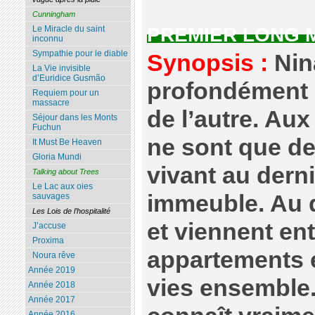
Cunningham
Le Miracle du saint
PREMIER LONG 
inconnu
Sympathie pour le diable
Synopsis :
Nin
La Vie invisible
d’Euridice Gusmão
profondément 
Requiem pour un
massacre
de l’autre. Aux
Séjour dans les Monts
Fuchun
ne sont que de
It Must Be Heaven
Gloria Mundi
vivant au derni
Talking about Trees
Le Lac aux oies
immeuble. Au q
sauvages
Les Lois de l’hospitalité
et viennent en
J’accuse
Proxima
appartements e
Noura rêve
Année 2019
vies ensemble.
Année 2018
Année 2017
Année 2016