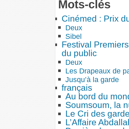
Mots-clés
Cinémed : Prix du
Deux
Sibel
Festival Premiers
du public
Deux
Les Drapeaux de pa
Jusqu’à la garde
français
Au bord du mon
Soumsoum, la nu
Le Cri des gard
L’Affaire Abdalla