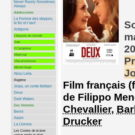
Never Rarely Sometimes
Always
Adolescentes
La Femme des steppes,
So
le flic et l’œuf
Antigone
ma
Citoyens du monde
Sole
2
Il Campione
Maternal
Pr
Una promessa
Michel Ange
J
Abou Leila
Ragtime
Film français (
Jinpa, un conte tibétain
Deux
de Filippo Men
Dark Waters
Des Hommes
Chevallier
,
Bar
Benni
Drucker
Adam
La Llorona
Les Contes de la lune
vague après la pluie