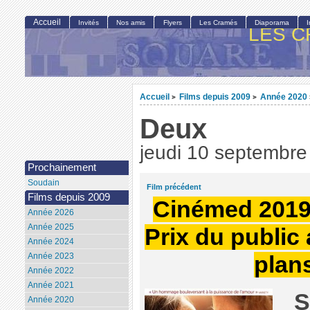
Accueil
Invités
Nos amis
Flyers
Les Cramés
Diaporama
LES C
Accueil
Films depuis 2009
Année 2020
>
>
Deux
jeudi 10 septembre
Prochainement
Soudain
Film précédent
Films depuis 2009
Cinémed 2019 :
Année 2026
Année 2025
Prix du public
Année 2024
Année 2023
plan
Année 2022
Année 2021
S
Année 2020