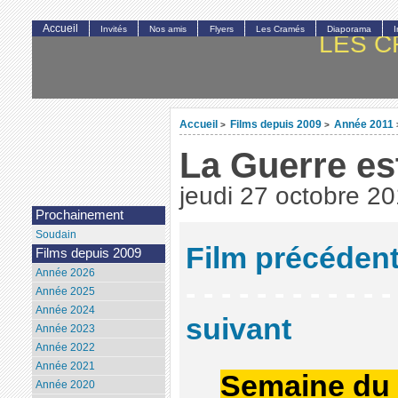
Accueil
Invités
Nos amis
Flyers
Les Cramés
Diaporama
LES C
Accueil
Films depuis 2009
Année 2011
>
>
La Guerre es
jeudi 27 octobre 2
Prochainement
Soudain
Film précéden
Films depuis 2009
Année 2026
- - - - - - - - - - - -
Année 2025
Année 2024
suivant
Année 2023
Année 2022
Année 2021
Semaine du 
Année 2020