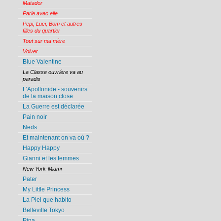
Matador
Parle avec elle
Pepi, Luci, Bom et autres
filles du quartier
Tout sur ma mère
Volver
Blue Valentine
La Classe ouvrière va au
paradis
L’Apollonide - souvenirs
de la maison close
La Guerre est déclarée
Pain noir
Neds
Et maintenant on va où ?
Happy Happy
Gianni et les femmes
New York-Miami
Pater
My Little Princess
La Piel que habito
Belleville Tokyo
Pina