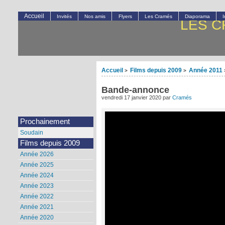
Accueil
Invités
Nos amis
Flyers
Les Cramés
Diaporama
LES C
Accueil
Films depuis 2009
Année 2011
>
>
Bande-annonce
vendredi 17 janvier 2020
par
Cramés
Prochainement
Soudain
Films depuis 2009
Année 2026
Année 2025
Année 2024
Année 2023
Année 2022
Année 2021
Année 2020