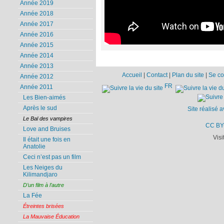
Année 2019
Année 2018
Année 2017
Année 2016
Année 2015
Année 2014
Année 2013
Accueil
|
Contact
|
Plan du site
|
Se co
Année 2012
FR
Année 2011
Les Bien-aimés
Après le sud
Site réalisé 
Le Bal des vampires
CC BY
Love and Bruises
Visi
Il était une fois en
Anatolie
Ceci n’est pas un film
Les Neiges du
Kilimandjaro
D’un film à l’autre
La Fée
Étreintes brisées
La Mauvaise Éducation