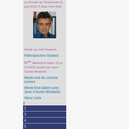
La Femme de Tchaïkovski 11
avril 2023 © Jean-Yves Noël
Animé par Joël Chapron
Rétrospective Godard
me
IV
Week-End italien 16 et
17/10/21 Animé par Jean-
Claude Mirabella
Week-end de cinéma
coréen
Week-End italien avec
Jean-Claude Mirabella
Abou Leila
1
2
3
4
5