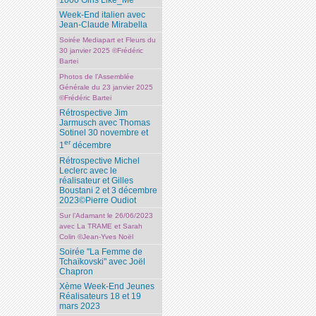
1000 Girls Like_Me
Week-End italien avec
Jean-Claude Mirabella
Soirée Mediapart et Fleurs du
30 janvier 2025 ©Frédéric
Bartei
Photos de l’Assemblée
Générale du 23 janvier 2025
©Frédéric Bartei
Rétrospective Jim
Jarmusch avec Thomas
Sotinel 30 novembre et
er
1
décembre
Rétrospective Michel
Leclerc avec le
réalisateur et Gilles
Boustani 2 et 3 décembre
2023©Pierre Oudiot
Sur l’Adamant le 26/06/2023
avec La TRAME et Sarah
Colin ©Jean-Yves Noël
Soirée "La Femme de
Tchaïkovski" avec Joël
Chapron
Xème Week-End Jeunes
Réalisateurs 18 et 19
mars 2023