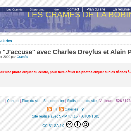
Contact
Plan du site
En résumé
Les Cramés
Diaporama
Index
LES CRAMÉS DE LA BOBI
aleries
 "J’accuse" avec Charles Dreyfus et Alain 
ier 2020
par
Cramés
ir une photo cliquer au centre, pour faire défiler les photos cliquer sur les flèches à 
eil
|
Contact
|
Plan du site
|
Se connecter
|
Statistiques du site
|
Visiteurs :
526 /
123
?
FR
Galeries
Site réalisé avec SPIP 4.4.15
+
AHUNTSIC
CC BY-SA 4.0