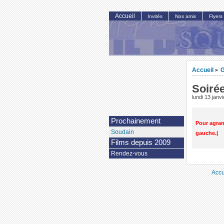
Accueil
Invités
Nos amis
Flyers
Accueil
G
>
Soirée
lundi 13 janv
Prochainement
Pour agrand
Soudain
gauche.|
Films depuis 2009
Rendez-vous
Accu