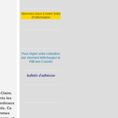
Abonnez-vous à notre lettre
d’information
Pour régler votre cotisation
par virement
téléchargez le
RIB
des Cramés
bulletin d’adhésion
Claire.
nts les
syndicaux
rds. Ce
hommes