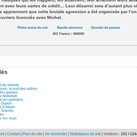
 masqués qui les frappent, les attachent, leur arrachent leurs alli
nt avec leurs cartes de crédit… Leur désarroi sera d’autant plus v
ls apprennent que cette brutale agression a été organisée par l’u
uvriers licenciés avec Michel.
Petite revue du net
Bande annonce
Dossier de presse
BO France : 694000
lés
d du monde
um, la nuit des astres
 des gardes
re Abdallah
e les palmiers
e Guyon
êt d’Adam
à Sokcho
res
ht Van Gogh
eil
|
Contact
|
Plan du site
|
Se connecter
|
Statistiques du site
|
Visiteurs :
151 /
124