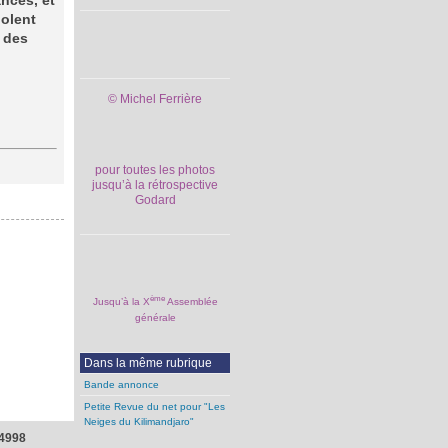
ances, et
iolent
n des
© Michel Ferrière
pour toutes les photos
jusqu’à la rétrospective
Godard
ème
Jusqu’à la X
Assemblée
générale
Dans la même rubrique
Bande annonce
Petite Revue du net pour "Les
Neiges du Kilimandjaro"
4998