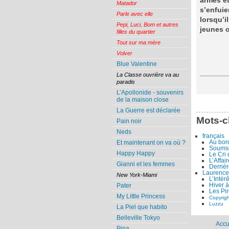
armés et
Matador
s’enfuie
Parle avec elle
lorsqu’i
Pepi, Luci, Bom et autres
jeunes o
filles du quartier
Tout sur ma mère
Volver
Blue Valentine
La Classe ouvrière va au
paradis
L’Apollonide - souvenirs
de la maison close
La Guerre est déclarée
Mots-c
Pain noir
Neds
français
Au bor
Et maintenant on va où ?
Soumso
Happy Happy
Le Cri
L’Affai
Gianni et les femmes
Derrièr
Laurenc
New York-Miami
L’Intér
Hiver 
Pater
Les Pi
My Little Princess
Copyrig
Luzzu
La Piel que habito
Belleville Tokyo
Accu
Pina