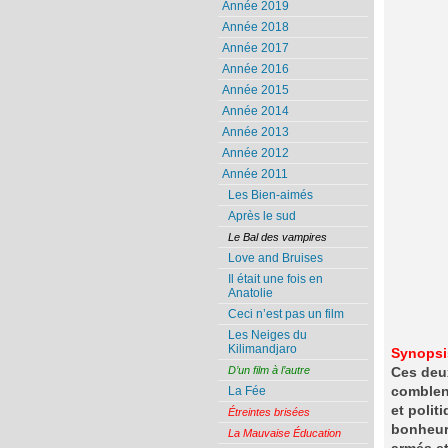
Année 2019
Année 2018
Année 2017
Année 2016
Année 2015
Année 2014
Année 2013
Année 2012
Année 2011
Les Bien-aimés
Après le sud
Le Bal des vampires
Love and Bruises
Il était une fois en
Anatolie
Ceci n’est pas un film
Les Neiges du
Kilimandjaro
Synopsi
D’un film à l’autre
Ces deux
comblent
La Fée
et polit
Étreintes brisées
bonheur 
La Mauvaise Éducation