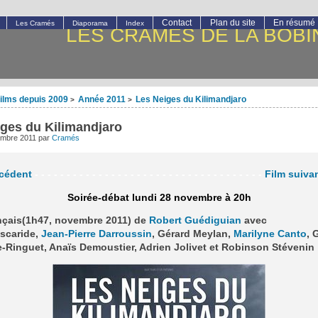
Contact
Plan du site
En résumé
Les Cramés
Diaporama
Index
LES CRAMÉS DE LA BOBI
ilms depuis 2009
Année 2011
Les Neiges du Kilimandjaro
>
>
ges du Kilimandjaro
embre 2011
par
Cramés
écédent
- - - - - - - - - - - - - - - - - - - - - - - - - - - - - - - - - - - -
Film suiva
Soirée-débat lundi 28 novembre à 20h
ançais(1h47, novembre 2011) de
Robert Guédiguian
avec
Ascaride,
Jean-Pierre Darroussin
, Gérard Meylan,
Marilyne Canto
, 
-Ringuet, Anaïs Demoustier, Adrien Jolivet et Robinson Stévenin