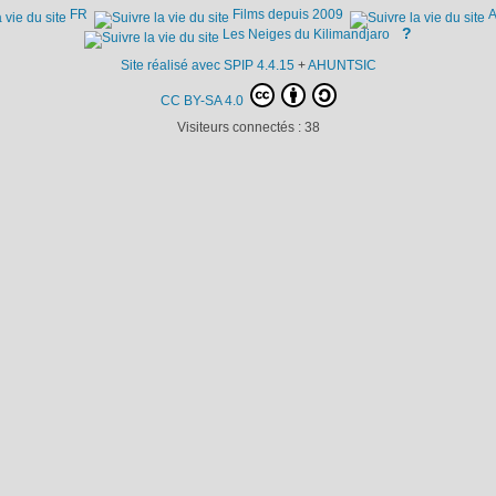
FR
Films depuis 2009
A
?
Les Neiges du Kilimandjaro
Site réalisé avec SPIP 4.4.15
+
AHUNTSIC
CC BY-SA 4.0
Visiteurs connectés :
38