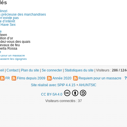
lés
linori
s précieuse des marchandises
n’existe pas
 d’intérêt
 Have Sex
ne
rleen
llon d’or
dez-vous des quais
evaux de feu
ella Rossa
e
 pour un massacre
assent les cigognes
eil
|
Contact
|
Plan du site
|
Se connecter
|
Statistiques du site
|
Visiteurs :
286 /
124
?
FR
Films depuis 2009
Année 2020
Requiem pour un massacre
Site réalisé avec SPIP 4.4.15
+
AHUNTSIC
CC BY-SA 4.0
Visiteurs connectés :
37