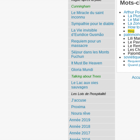
Mots-c
Cunningham
Arthur Po
Le Miracle du saint
La Plu
inconnu
Le Mal 
La Zone
Sympathie pour le diable
How to
La Vie invisible
Ring
patrimoi
d’Euridice Gusmão
Lili Ma
Requiem pour un
Le Pavi
massacre
Le Ren
Les Ch
Séjour dans les Monts
Palomb
Fuchun
soviétiqu
Requiem
It Must Be Heaven
Quand p
Gloria Mundi
Talking about Trees
Accu
Le Lac aux oies
sauvages
Les Lois de l’hospitalité
J’accuse
Proxima
Noura rêve
Année 2019
Année 2018
Année 2017
Année 2016