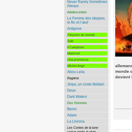
Never Rarely Sometimes
Always
Adolescentes
La Femme des steppes,
le flic et l’œuf
Antigone
Citoyens du monde
Sole
Il Campione
Maternal
Una promessa
allemand
Michel Ange
monde qu
Abou Leila
devient 
Ragtime
Jinpa, un conte tibétain
Deux
Dark Waters
Des Hommes
Benni
Adam
La Llorona
Les Contes de la lune
vague après la pluie