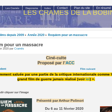
Contact
Plan du site
En résumé
Les Cramés
Diaporama
Index
LES CRAMÉS DE LA BOBI
ilms depuis 2009
Année 2020
Requiem pour un massacre
>
>
m pour un massacre
ier 2020
par
Cramés
Ciné-culte
Proposé par l’
ACC
édent
Film suivant
rement saluée par une partie de la critique internationale comme l
grand film de guerre jamais réalisé (voir
ici
) ».
dir cliquer sur l’image
Présenté par Arthur Polinori
Du 6 au 11 février 2020