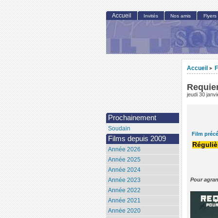
Accueil
Invités
Nos amis
Flyers
Accueil
F
>
Requie
jeudi 30 janv
Prochainement
Soudain
Film préc
Films depuis 2009
Réguliè
Année 2026
Année 2025
Année 2024
Pour agran
Année 2023
Année 2022
Année 2021
Année 2020