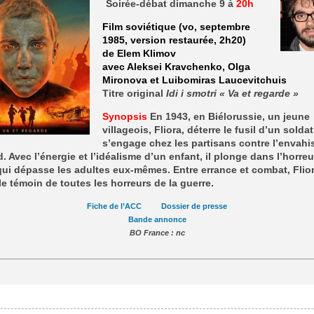
Soirée-débat dimanche 9 à
20h
Film soviétique (vo, septembre
1985, version restaurée, 2h20)
de Elem Klimov
avec Aleksei Kravchenko, Olga
Mironova et Luibomiras Laucevitchuis
Titre original
Idi i smotri « Va et regarde »
Synopsis
En 1943, en Biélorussie, un jeune
villageois, Fliora, déterre le fusil d’un solda
s’engage chez les partisans contre l’envahi
. Avec l’énergie et l’idéalisme d’un enfant, il plonge dans l’horreu
i dépasse les adultes eux-mêmes. Entre errance et combat, Flio
le témoin de toutes les horreurs de la guerre.
Fiche de l’ACC
Dossier de presse
Bande annonce
BO France : nc