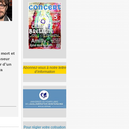
t mort et
sseur
r d’un
Abonnez-vous à notre lettre
ra
d’information
Pour régler votre cotisation