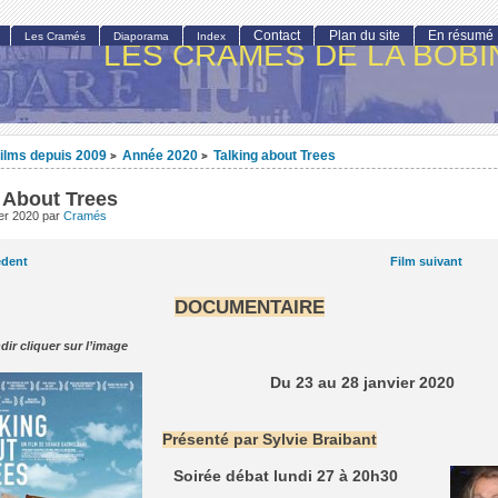
Contact
Plan du site
En résumé
Les Cramés
Diaporama
Index
LES CRAMÉS DE LA BOBI
ilms depuis 2009
Année 2020
Talking about Trees
>
>
 About Trees
ier 2020
par
Cramés
édent
Film suivant
DOCUMENTAIRE
dir cliquer sur l’image
Du 23 au 28 janvier 2020
Présenté par Sylvie Braibant
Soirée débat lundi 27 à 20h30