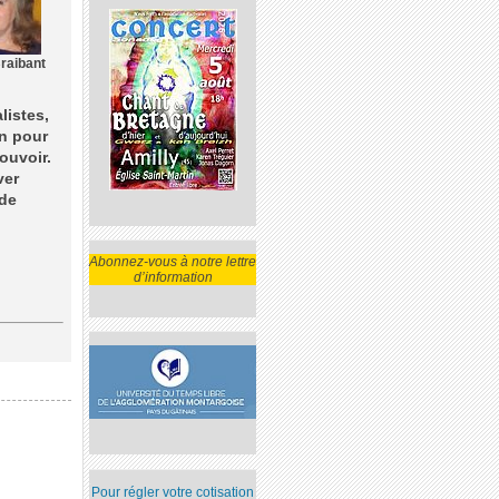
Braibant
listes,
n pour
ouvoir.
ver
 de
Abonnez-vous à notre lettre
d’information
Pour régler votre cotisation