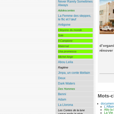
Never Rarely Sometimes
Always
Adolescentes
La Femme des steppes,
le flic et l’œuf
Antigone
Citoyens du monde
Sole
Il Campione
d’organi
Maternal
rénover
Una promessa
Michel Ange
Abou Leila
Ragtime
Jinpa, un conte tibétain
Deux
Dark Waters
Des Hommes
Benni
Mots-c
Adam
document
La Llorona
L’Affai
Allo la
Les Contes de la lune
La Vie
vague après la pluie