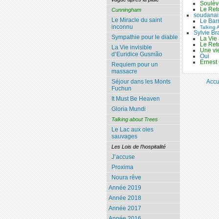
Soulèv
Le Reto
Cunningham
soudanai
Le Miracle du saint
Le Bar
inconnu
Talking 
Sylvie Br
Sympathie pour le diable
La Vie
Le Reto
La Vie invisible
Une vie
d’Euridice Gusmão
Oui
Ernest
Requiem pour un
massacre
Séjour dans les Monts
Accu
Fuchun
It Must Be Heaven
Gloria Mundi
Talking about Trees
Le Lac aux oies
sauvages
Les Lois de l’hospitalité
J’accuse
Proxima
Noura rêve
Année 2019
Année 2018
Année 2017
Année 2016