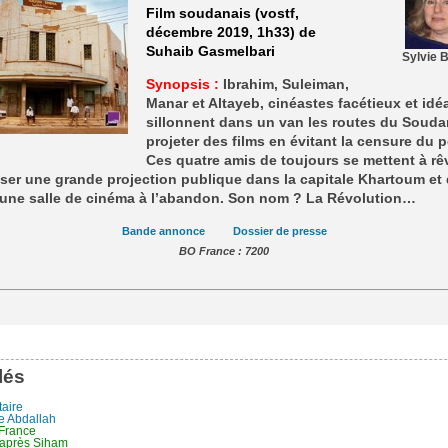
Film soudanais (vostf,
décembre 2019, 1h33) de
Suhaib Gasmelbari
Sylvie 
Synopsis :
Ibrahim, Suleiman,
Manar et Altayeb, cinéastes facétieux et idéa
sillonnent dans un van les routes du Souda
projeter des films en évitant la censure du p
Ces quatre amis de toujours se mettent à rê
ser une grande projection publique dans la capitale Khartoum et
 une salle de cinéma à l’abandon. Son nom ? La Révolution…
Bande annonce
Dossier de presse
BO France : 7200
lés
aire
re Abdallah
 France
 après Siham