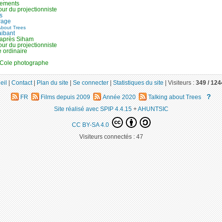
ements
ur du projectionniste
s
rage
About Trees
aibant
 après Siham
ur du projectionniste
 ordinaire
 Cole photographe
eil
|
Contact
|
Plan du site
|
Se connecter
|
Statistiques du site
|
Visiteurs :
349 /
124
?
FR
Films depuis 2009
Année 2020
Talking about Trees
Site réalisé avec SPIP 4.4.15
+
AHUNTSIC
CC BY-SA 4.0
Visiteurs connectés :
47