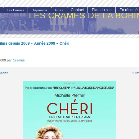
Contact
Plan du site
En résumé
Les Cramés
Diaporama
Index
LES CRAMÉS DE LA BOBI
ilms depuis 2009
Année 2009
Chéri
>
>
2009
par
Cramés
édent
Fil