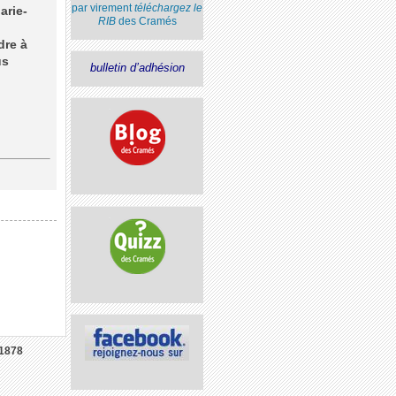
par virement
téléchargez le
arie-
RIB
des Cramés
dre à
us
bulletin d’adhésion
1878