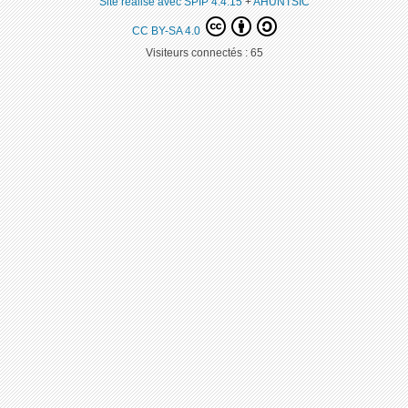
Site réalisé avec SPIP 4.4.15
+
AHUNTSIC
CC BY-SA 4.0
Visiteurs connectés :
65