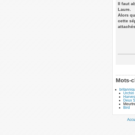
Il faut 
Laure.
Alors qu
cette sé
attachés
Mots-c
britanniq
Urchin
Harves
Deux S
Meurtr
Bird
Accu