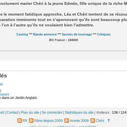
absolument marier Chéri à la jeune Edmée, fille unique de la riche M
e le moment fatidique approche, Léa et Chéri tentent de se résou
paration imminente tout en s’apercevant qu’ils sont beaucoup pl
 l’un à l’autre qu’ils ne voulaient bien l’admettre.
Casting
***
Bande annonce
***
Secrets de tournage
***
Critiques
BO France : 184000
lés
ue
t
oeurs
e dans un Jardin Anglais
eil
|
Contact
|
Plan du site
|
Se connecter
|
Statistiques du site
|
Visiteurs :
136 /
124
?
FR
Films depuis 2009
Année 2009
Chéri