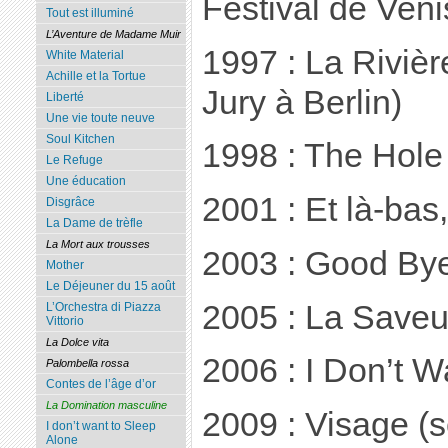
Festival de Veni
Tout est illuminé
L’Aventure de Madame Muir
1997 : La Rivièr
White Material
Achille et la Tortue
Jury à Berlin)
Liberté
Une vie toute neuve
Soul Kitchen
1998 : The Hole
Le Refuge
Une éducation
2001 : Et là-bas,
Disgrâce
La Dame de trèfle
La Mort aux trousses
2003 : Good Bye
Mother
Le Déjeuner du 15 août
2005 : La Saveu
L’Orchestra di Piazza
Vittorio
La Dolce vita
2006 : I Don’t W
Palombella rossa
Contes de l’âge d’or
La Domination masculine
2009 : Visage (sé
I don’t want to Sleep
Alone