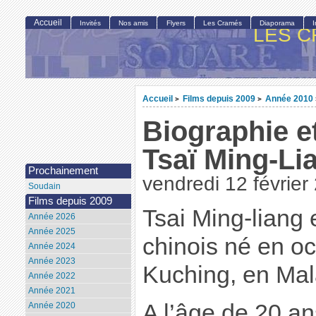
Accueil
Invités
Nos amis
Flyers
Les Cramés
Diaporama
LES C
Accueil
Films depuis 2009
Année 2010
>
>
Biographie e
Tsaï Ming-Li
Prochainement
vendredi 12 février
Soudain
Films depuis 2009
Tsai Ming-liang 
Année 2026
Année 2025
chinois né en o
Année 2024
Année 2023
Kuching, en Mal
Année 2022
Année 2021
A l’âge de 20 ans
Année 2020