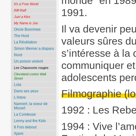
monde" en 1989 
It’s a Free World
1991.
Riff-Raff
Just a Kiss
My Name is Joe
Il va devenir pe
Oncle Boonmee
The Host
valeurs sûres du
La Révélation
Simon Werner a disparu
s’intéresse à la d
Nord
Un poison violent
communiquer et 
Les Chaussons rouges
adolescents per
Cleveland contre Wall
Street
Lola
Filmographie (l
Dans ses yeux
L’Arbre
Nannerl, la soeur de
1992 : Les Rebe
Mozart
La Comtesse
Lenny and the Kids
1994 : Vive l’am
8 Fois debout
Ajami