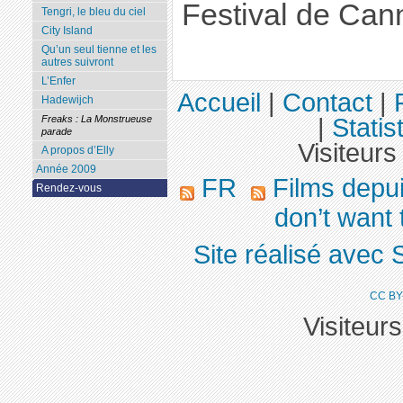
Festival de Can
Tengri, le bleu du ciel
City Island
Qu’un seul tienne et les
autres suivront
L’Enfer
Accueil
|
Contact
|
Hadewijch
|
Statis
Freaks : La Monstrueuse
parade
Visiteurs
A propos d’Elly
Année 2009
FR
Films depu
Rendez-vous
don’t want 
Site réalisé avec 
CC BY
Visiteur