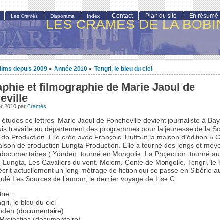
Contact
Plan du site
En résumé
Les Cramés
Diaporama
Index
LES CRAMÉS DE LA BOBI
ilms depuis 2009
Année 2010
Tengri, le bleu du ciel
>
>
phie et filmographie de Marie Jaoul de
eville
ier 2010
par
Cramés
études de lettres, Marie Jaoul de Poncheville devient journaliste à Ba
uis travaille au département des programmes pour la jeunesse de la So
de Production. Elle crée avec François Truffaut la maison d’édition 5 C
aison de production Lungta Production. Elle a tourné des longs et moy
documentaires ( Yönden, tourné en Mongolie, La Projection, tourné au 
 ( Lungta, Les Cavaliers du vent, Molom, Conte de Mongolie, Tengri, le 
e écrit actuellement un long-métrage de fiction qui se passe en Sibérie a
titulé Les Sources de l’amour, le dernier voyage de Lise C.
hie
:
gri, le bleu du ciel
nden (documentaire)
 Projection (documentaire)