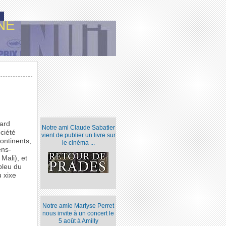
NE
yard
Notre ami Claude Sabatier
ciété
vient de publier un livre sur
ontinents,
le cinéma ...
ens-
Mali), et
bleu du
u xixe
Notre amie Marlyse Perret
nous invite à un concert le
5 août à Amilly