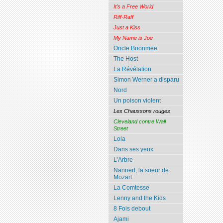
It’s a Free World
Riff-Raff
Just a Kiss
My Name is Joe
Oncle Boonmee
The Host
La Révélation
Simon Werner a disparu
Nord
Un poison violent
Les Chaussons rouges
Cleveland contre Wall
Street
Lola
Dans ses yeux
L’Arbre
Nannerl, la soeur de
Mozart
La Comtesse
Lenny and the Kids
8 Fois debout
Ajami