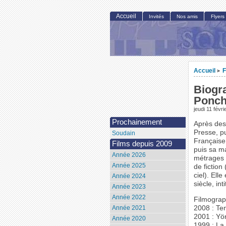
Accueil
Invités
Nos amis
Flyers
Accueil
F
>
Biogra
Ponch
jeudi 11 févr
Prochainement
Après des 
Presse, p
Soudain
Française 
Films depuis 2009
puis sa m
Année 2026
métrages 
Année 2025
de fiction
ciel). Ell
Année 2024
siècle, in
Année 2023
Année 2022
Filmograp
2008 : Ten
Année 2021
2001 : Yö
Année 2020
1999 : La