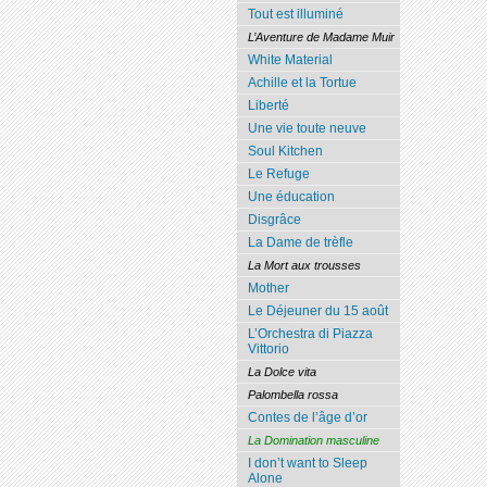
Tout est illuminé
L’Aventure de Madame Muir
White Material
Achille et la Tortue
Liberté
Une vie toute neuve
Soul Kitchen
Le Refuge
Une éducation
Disgrâce
La Dame de trèfle
La Mort aux trousses
Mother
Le Déjeuner du 15 août
L’Orchestra di Piazza
Vittorio
La Dolce vita
Palombella rossa
Contes de l’âge d’or
La Domination masculine
I don’t want to Sleep
Alone