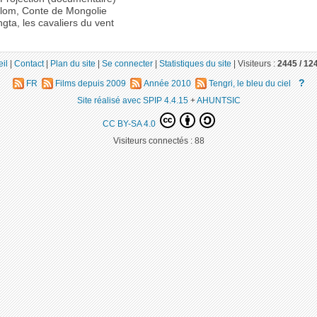
lom, Conte de Mongolie
gta, les cavaliers du vent
il
|
Contact
|
Plan du site
|
Se connecter
|
Statistiques du site
|
Visiteurs :
2445 /
12
?
FR
Films depuis 2009
Année 2010
Tengri, le bleu du ciel
Site réalisé avec SPIP 4.4.15
+
AHUNTSIC
CC BY-SA 4.0
Visiteurs connectés :
88