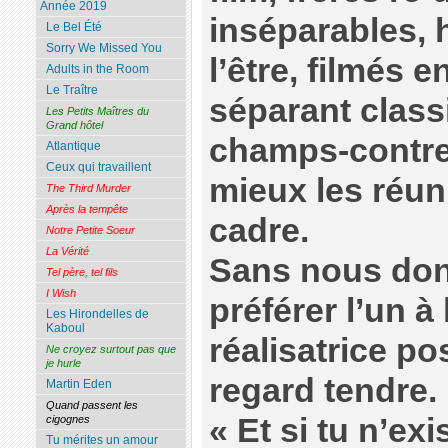
Année 2019
inséparables, 
Le Bel Été
Sorry We Missed You
l’être, filmés e
Adults in the Room
Le Traître
séparant clas
Les Petits Maîtres du
Grand hôtel
champs-contr
Atlantique
Ceux qui travaillent
mieux les réun
The Third Murder
Après la tempête
cadre.
Notre Petite Soeur
La Vérité
Sans nous donn
Tel père, tel fils
I Wish
préférer l’un à l
Les Hirondelles de
Kaboul
réalisatrice p
Ne croyez surtout pas que
je hurle
regard tendre.
Martin Eden
Quand passent les
« Et si tu n’ex
cigognes
Tu mérites un amour