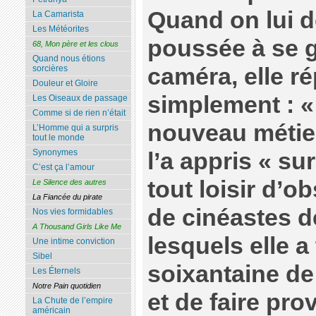
Quand on lui d
La Camarista
Les Météorites
poussée à se gl
68, Mon père et les clous
Quand nous étions
caméra, elle r
sorcières
Douleur et Gloire
simplement : «
Les Oiseaux de passage
Comme si de rien n’était
nouveau métier 
L’Homme qui a surpris
tout le monde
Synonymes
l’a appris « sur
C’est ça l’amour
tout loisir d’o
Le Silence des autres
La Fiancée du pirate
de cinéastes d
Nos vies formidables
A Thousand Girls Like Me
lesquels elle a
Une intime conviction
Sibel
soixantaine de 
Les Éternels
Notre Pain quotidien
et de faire pro
La Chute de l’empire
américain