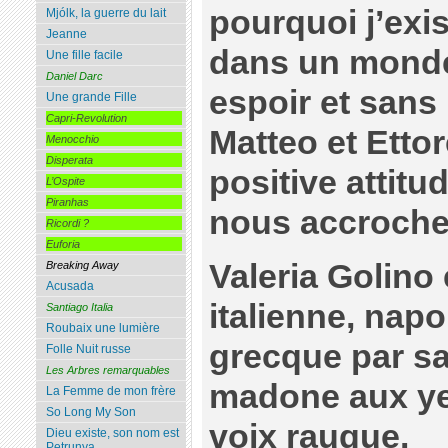
pourquoi j’exis
Mjólk, la guerre du lait
Jeanne
dans un monde
Une fille facile
Daniel Darc
espoir et sans 
Une grande Fille
Capri-Revolution
Matteo et Ettor
Menocchio
Disperata
positive attitu
L’Ospite
Piranhas
nous accroche
Ricordi ?
Euforia
Valeria Golino 
Breaking Away
Acusada
italienne, napo
Santiago Italia
Roubaix une lumière
grecque par sa
Folle Nuit russe
Les Arbres remarquables
madone aux yeu
La Femme de mon frère
So Long My Son
voix rauque.
Dieu existe, son nom est
Petrunya