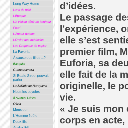
d’idées.
Long Way Home
Lune de miel
Le passage de
L’Époque
Un violent désir de bonheur
l’expérience, o
Pearl
L’Amour debout
elle s’est sent
L’Ordre des médecins
Les Drapeaux de papier
premier film, 
La Favorite
À cause des filles ...?
Euforia, sa deu
Basquiat
Guantanamera
elle fait de la 
Si Beale Street pouvait
parler
originelle, le 
La Ballade de Narayama
Nous les coyotes
vie.
8 Avenue Lénine
Olivia
« Je suis mon 
Monsieur
L’Homme fidèle
corps en acte, 
Deux fils
Asako I&II