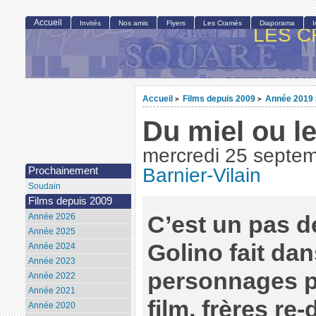
Accueil
Invités
Nos amis
Flyers
Les Cramés
Diaporama
LES C
Accueil
Films depuis 2009
Année 2019
>
>
Du miel ou l
mercredi 25 septe
Barnier-Vilain
Prochainement
Soudain
Films depuis 2009
C’est un pas d
Année 2026
Année 2025
Golino fait da
Année 2024
Année 2023
personnages p
Année 2022
Année 2021
film, frères re
Année 2020