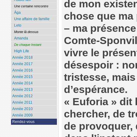
de mon existen
Une certaine rencontre
chose que ma
Ága
Une affaire de famille
– ma présence 
Leto
Monte là dessus
Comte-Sponvill
Amanda
De chaque Instant
vivre le présen
High Life
Année 2018
désespoir : no
Année 2017
Année 2016
tristesse, mais
Année 2015
Année 2014
d’espérance.
Année 2013
Année 2012
« Euforia » dit
Année 2011
Année 2010
chercher, de tr
Année 2009
Rendez-vous
de provoquer, d