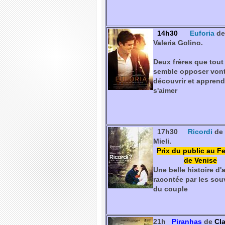
14h30
Euforia
de
Valeria Golino.
Deux frères que tout
semble opposer vont
découvrir et appren
s'aimer
17h30
Ricordi
de
Mieli.
Prix du public au Fe
de Venise
Une belle histoire d
racontée par les sou
du couple
21h
Piranhas
de
Cl