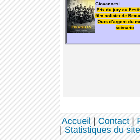
Giovannesi
Prix du jury au Fest
film policier de Bea
Ours d’argent du me
scénario
Accueil
|
Contact
|
|
Statistiques du sit