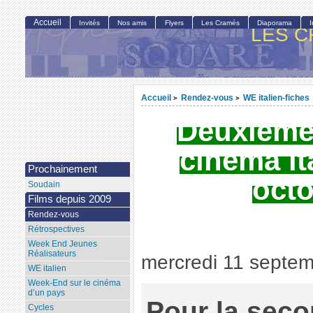
Accueil
Invités
Nos amis
Flyers
Les Cramés
Diaporama
LES C
Accueil
Rendez-vous
WE italien-fiches
>
>
Deuxième
cinéma ita
Prochainement
octo
Soudain
Films depuis 2009
Rendez-vous
Rétrospectives
Week End Jeunes
Réalisateurs
mercredi 11 septe
WE italien
Week-End sur le cinéma
d’un pays
Pour la sec
Cycles