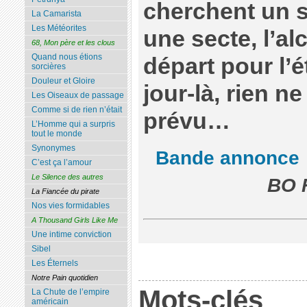
cherchent un s
La Camarista
Les Météorites
une secte, l’alc
68, Mon père et les clous
Quand nous étions
départ pour l’
sorcières
Douleur et Gloire
jour-là, rien 
Les Oiseaux de passage
Comme si de rien n’était
prévu…
L’Homme qui a surpris
tout le monde
Synonymes
Bande annonce
C’est ça l’amour
Le Silence des autres
BO F
La Fiancée du pirate
Nos vies formidables
A Thousand Girls Like Me
Une intime conviction
Sibel
Les Éternels
Notre Pain quotidien
Mots-clés
La Chute de l’empire
américain