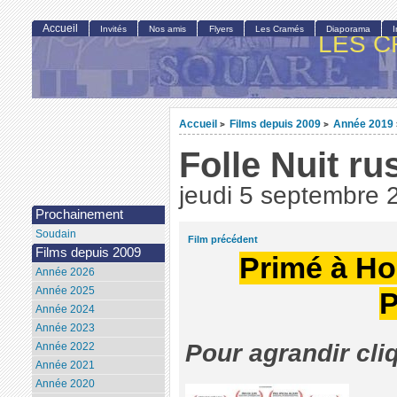
Accueil
Invités
Nos amis
Flyers
Les Cramés
Diaporama
LES C
Accueil
Films depuis 2009
Année 2019
>
>
Folle Nuit ru
jeudi 5 septembre 
Prochainement
Soudain
Film précédent
Films depuis 2009
Primé à Ho
Année 2026
Année 2025
P
Année 2024
Année 2023
Pour agrandir cli
Année 2022
Année 2021
Année 2020