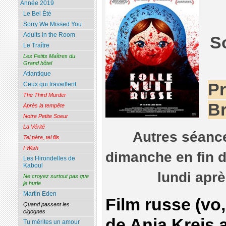
Année 2019
Le Bel Été
Sorry We Missed You
Adults in the Room
S
Le Traître
Les Petits Maîtres du
Grand hôtel
Atlantique
Pr
Ceux qui travaillent
The Third Murder
Br
Après la tempête
Notre Petite Soeur
La Vérité
Autres séance
Tel père, tel fils
I Wish
dimanche en fin d
Les Hirondelles de
Kaboul
lundi apr
Ne croyez surtout pas que
je hurle
Martin Eden
Film russe (vo,
Quand passent les
cigognes
de Anja Kreis 
Tu mérites un amour