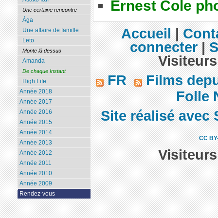
Ernest Cole ph
Une certaine rencontre
Ága
Accueil
|
Cont
Une affaire de famille
Leto
connecter
|
S
Monte là dessus
Visiteurs
Amanda
De chaque Instant
FR
Films dep
High Life
Année 2018
Folle 
Année 2017
Site réalisé avec 
Année 2016
Année 2015
Année 2014
CC BY
Année 2013
Visiteur
Année 2012
Année 2011
Année 2010
Année 2009
Rendez-vous