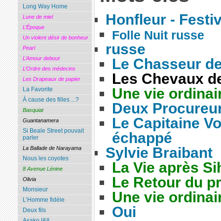
Long Way Home
Honfleur - Festi
Lune de miel
L’Époque
Folle Nuit russe
Un violent désir de bonheur
russe
Pearl
L’Amour debout
Le Chasseur de
L’Ordre des médecins
Les Chevaux de
Les Drapeaux de papier
Une vie ordinai
La Favorite
À cause des filles ...?
Deux Procureu
Basquiat
Le Capitaine V
Guantanamera
Si Beale Street pouvait
échappé
parler
Sylvie Braibant
La Ballade de Narayama
Nous les coyotes
La Vie après S
8 Avenue Lénine
Le Retour du pr
Olivia
Monsieur
Une vie ordinai
L’Homme fidèle
Oui
Deux fils
Asako I&II