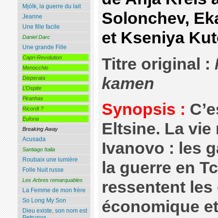
Mjólk, la guerre du lait
Solonchev, Ek
Jeanne
Une fille facile
et Kseniya Ku
Daniel Darc
Une grande Fille
Capri-Revolution
Titre original :
Menocchio
kamen
Disperata
L’Ospite
Piranhas
Synopsis :
C’es
Ricordi ?
Euforia
Eltsine. La vie
Breaking Away
Acusada
Ivanovo : les g
Santiago Italia
Roubaix une lumière
la guerre en T
Folle Nuit russe
Les Arbres remarquables
ressentent les 
La Femme de mon frère
So Long My Son
économique et 
Dieu existe, son nom est
Petrunya