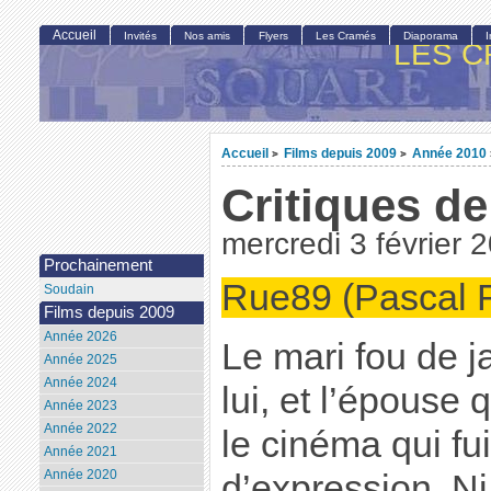
Accueil
Invités
Nos amis
Flyers
Les Cramés
Diaporama
LES C
Accueil
Films depuis 2009
Année 2010
>
>
Critiques de
mercredi 3 février 
Prochainement
Rue89 (Pascal 
Soudain
Films depuis 2009
Année 2026
Le mari fou de ja
Année 2025
Année 2024
lui, et l’épouse q
Année 2023
Année 2022
le cinéma qui fu
Année 2021
Année 2020
d’expression. Ni 