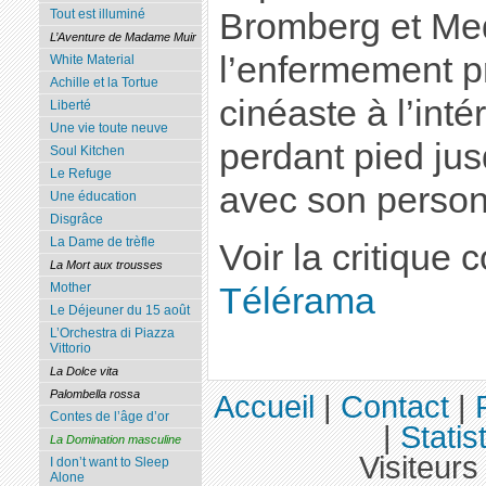
Bromberg et Med
Tout est illuminé
L’Aventure de Madame Muir
l’enfermement p
White Material
Achille et la Tortue
cinéaste à l’inté
Liberté
Une vie toute neuve
perdant pied ju
Soul Kitchen
Le Refuge
avec son perso
Une éducation
Disgrâce
La Dame de trèfle
Voir la critique
La Mort aux trousses
Mother
Télérama
Le Déjeuner du 15 août
L’Orchestra di Piazza
Vittorio
La Dolce vita
Palombella rossa
Accueil
|
Contact
|
Contes de l’âge d’or
|
Statis
La Domination masculine
Visiteurs
I don’t want to Sleep
Alone