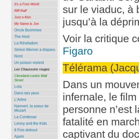
It’s a Free World
sur le viaduc, à 
Riff-Raff
Just a Kiss
jusqu’à la dépr
My Name is Joe
Oncle Boonmee
Voir la critique
The Host
La Révélation
Figaro
Simon Werner a disparu
Nord
Un poison violent
Télérama (Jacq
Les Chaussons rouges
Cleveland contre Wall
Street
Dans un mouvem
Lola
Dans ses yeux
infernale, le fil
L’Arbre
personne n’est là
Nannerl, la soeur de
Mozart
La Comtesse
fatalité en march
Lenny and the Kids
8 Fois debout
captivant du do
Ajami