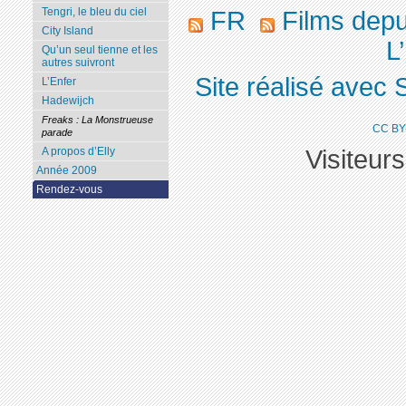
Tengri, le bleu du ciel
FR
Films dep
City Island
L’
Qu’un seul tienne et les
autres suivront
Site réalisé avec 
L’Enfer
Hadewijch
Freaks : La Monstrueuse
CC BY
parade
Visiteur
A propos d’Elly
Année 2009
Rendez-vous