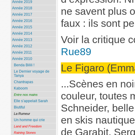
Année 2019
ne savent plus où
Année 2018
Année 2017
faux : ils sont p
Année 2016
Année 2015
Année 2014
Voir la critique 
Année 2013
Année 2012
Rue89
Année 2011
Année 2010
Le Figaro (Emma
Benda Bilili !
Le Dernier voyage de
Tanya
...Scènes en noi
Chantrapas
Kaboom
couleur, toutes
Entre nos mains
Elle s’appelait Sarah
Schneider, belle
Biutiful
La Rumeur
en skis nautiques 
Un homme qui crie
Land and Freedom
de Garabit. Serg
Raining Stones