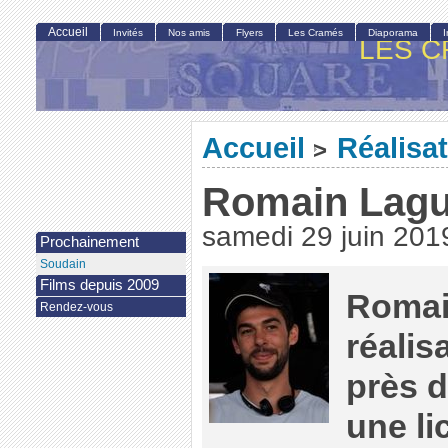
Accueil
Invités
Nos amis
Flyers
Les Cramés
Diaporama
LES C
Accueil
Réalisa
>
Romain Lag
samedi 29 juin 201
Prochainement
Soudain
Films depuis 2009
Romai
Rendez-vous
réalis
près d
une li