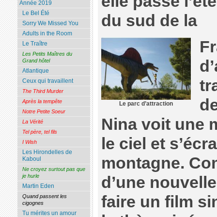
elle passe l’ét
Année 2019
Le Bel Été
du sud de la
Sorry We Missed You
Adults in the Room
Fr
Le Traître
Les Petits Maîtres du
d’
Grand hôtel
Atlantique
tr
Ceux qui travaillent
The Third Murder
de
Après la tempête
Le parc d’attraction
Notre Petite Soeur
Nina voit une 
La Vérité
Tel père, tel fils
le ciel et s’écr
I Wish
Les Hirondelles de
montagne. Co
Kaboul
Ne croyez surtout pas que
je hurle
d’une nouvell
Martin Eden
faire un film s
Quand passent les
cigognes
Tu mérites un amour