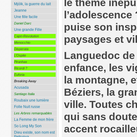
le thème inépu
Mjólk, la guerre du lait
Jeanne
l’adolescence
Une fille facile
puise son insp
Daniel Darc
Une grande Fille
paysages et vi
Capri-Revolution
Menocchio
Disperata
Languedoc de
L’Ospite
Piranhas
enfance, les vi
Ricordi ?
Euforia
la montagne, e
Breaking Away
Acusada
Béziers, la gr
Santiago Italia
Roubaix une lumière
ville. Toutes 
Folle Nuit russe
qui sans doute
Les Arbres remarquables
La Femme de mon frère
accent rocaill
So Long My Son
Dieu existe, son nom est
Petrunya