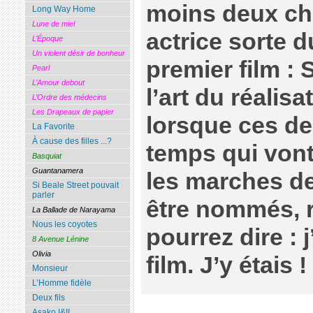
moins deux ch
Long Way Home
Lune de miel
actrice sorte d
L’Époque
Un violent désir de bonheur
premier film : S
Pearl
L’Amour debout
l’art du réalisa
L’Ordre des médecins
Les Drapeaux de papier
lorsque ces de
La Favorite
À cause des filles ...?
temps qui vont
Basquiat
Guantanamera
les marches de
Si Beale Street pouvait
parler
être nommés, 
La Ballade de Narayama
Nous les coyotes
pourrez dire : 
8 Avenue Lénine
Olivia
film. J’y étais !
Monsieur
L’Homme fidèle
Deux fils
Asako I&II