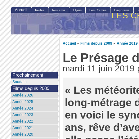
Accueil
Invités
Nos amis
Flyers
Les Cramés
Diaporama
LES C
Accueil
Films depuis 2009
Année 2019
>
>
Le Présage d
mardi 11 juin 2019
Prochainement
Soudain
« Les météorite
Films depuis 2009
Année 2026
long-métrage 
Année 2025
Année 2024
en voici le syn
Année 2023
Année 2022
ans, rêve d’av
Année 2021
Année 2020