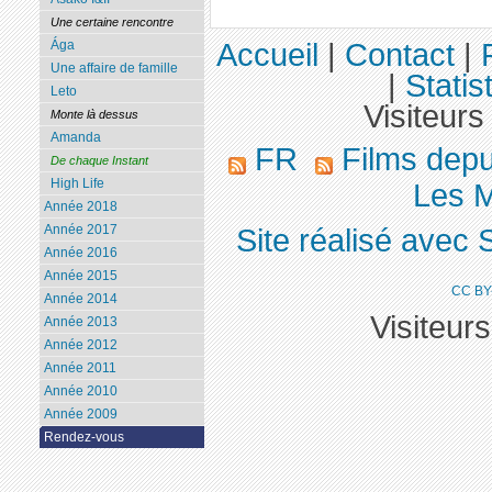
Une certaine rencontre
Accueil
|
Contact
|
Ága
Une affaire de famille
|
Statis
Leto
Visiteurs
Monte là dessus
Amanda
FR
Films dep
De chaque Instant
High Life
Les M
Année 2018
Année 2017
Site réalisé avec 
Année 2016
Année 2015
CC BY
Année 2014
Visiteur
Année 2013
Année 2012
Année 2011
Année 2010
Année 2009
Rendez-vous