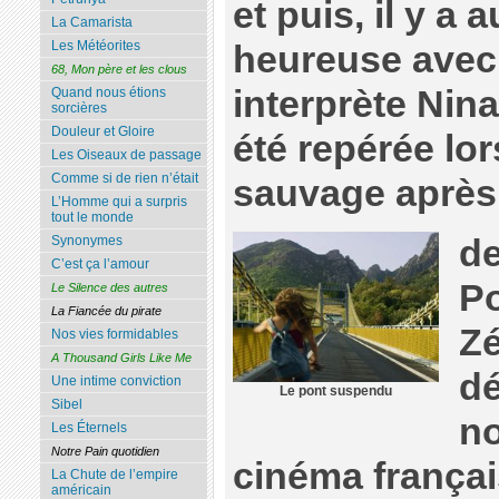
et puis, il y a
La Camarista
Les Météorites
heureuse avec
68, Mon père et les clous
interprète Nina.
Quand nous étions
sorcières
Douleur et Gloire
été repérée lor
Les Oiseaux de passage
Comme si de rien n’était
sauvage après
L’Homme qui a surpris
tout le monde
de
Synonymes
C’est ça l’amour
Po
Le Silence des autres
La Fiancée du pirate
Zé
Nos vies formidables
A Thousand Girls Like Me
dé
Une intime conviction
Le pont suspendu
Sibel
n
Les Éternels
Notre Pain quotidien
cinéma français
La Chute de l’empire
américain