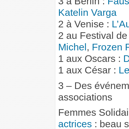
3 à Berlin :
Faus
Katelin Varga
2 à Venise :
L’A
2 au Festival d
Michel
,
Frozen 
1 aux Oscars :
D
1 aux César :
Le
3 – Des événem
associations
Femmes Solidai
actrices
: beau s