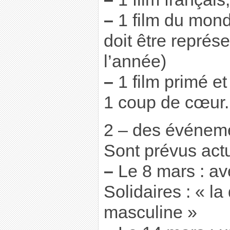
–
1 film du mond
doit être représe
l’année)
–
1 film primé et
1 coup de cœur.
2 – des événeme
Sont prévus act
–
Le 8 mars : a
Solidaires : « l
masculine »