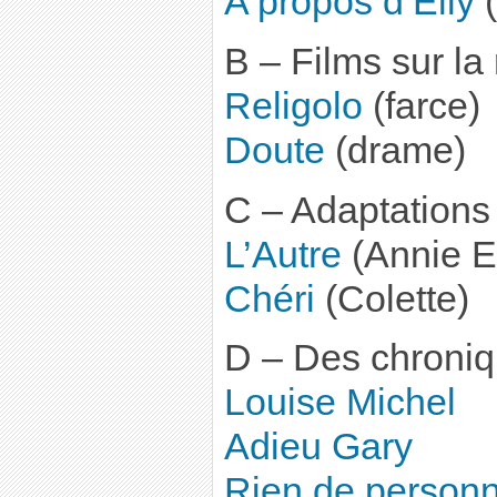
A propos d’Elly
(
B – Films sur la 
Religolo
(farce)
Doute
(drame)
C – Adaptations l
L’Autre
(Annie E
Chéri
(Colette)
D – Des chroniq
Louise Michel
Adieu Gary
Rien de personn