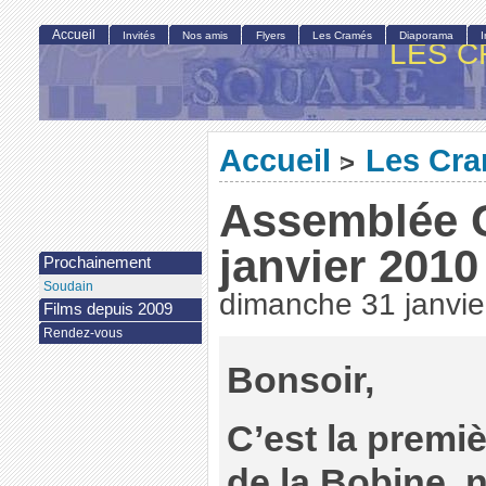
Accueil
Invités
Nos amis
Flyers
Les Cramés
Diaporama
LES C
Accueil
Les Cr
>
Assemblée 
janvier 2010
Prochainement
Soudain
dimanche 31 janvie
Films depuis 2009
Rendez-vous
Bonsoir,
C’est la prem
de la Bobine, n