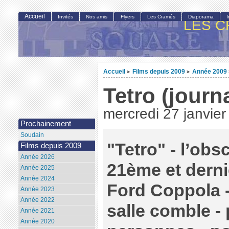
Accueil
Invités
Nos amis
Flyers
Les Cramés
Diaporama
LES C
Accueil
Films depuis 2009
Année 2009
>
>
Tetro (journ
mercredi 27 janvie
Prochainement
Soudain
"Tetro" - l’obsc
Films depuis 2009
Année 2026
21ème et derni
Année 2025
Année 2024
Ford Coppola -
Année 2023
Année 2022
salle comble -
Année 2021
Année 2020