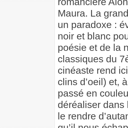
romancière Alo
Maura. La grande
un paradoxe : é
noir et blanc po
poésie et de la 
classiques du 7
cinéaste rend i
clins d’oeil) et, à
passé en couleu
déréaliser dans l
le rendre d’auta
qu’il nous échap