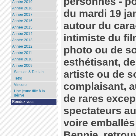
personnes - po
Année 2019
Année 2018
du mardi 19 ja
Année 2017
Année 2016
autour du cara
Année 2015
Année 2014
intimiste du fi
Année 2013
photo ou de so
Année 2012
Année 2011
esthétisant, d
Année 2010
Année 2009
artiste ou de s
Samson & Delilah
Tetro
complaisant, au
Vincere
Une jeune fille à la
de rares excep
dérive
Rendez-vous
spectateurs au
voire emballés 
Bennie, retrou