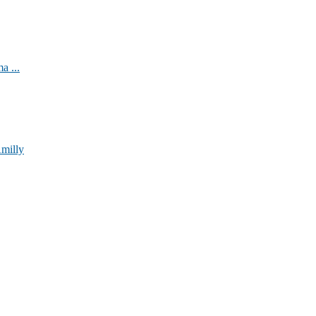
a ...
Amilly