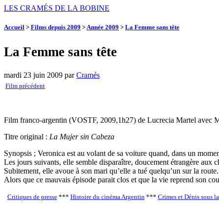
LES CRAMÉS DE LA BOBINE
Accueil
>
Films depuis 2009
>
Année 2009
>
La Femme sans tête
La Femme sans tête
mardi 23 juin 2009
par
Cramés
Film précédent
Film franco-argentin (VOSTF, 2009,1h27) de Lucrecia Martel avec Ma
Titre original :
La Mujer sin Cabeza
Synopsis ; Veronica est au volant de sa voiture quand, dans un moment
Les jours suivants, elle semble disparaître, doucement étrangère aux c
Subitement, elle avoue à son mari qu’elle a tué quelqu’un sur la route
Alors que ce mauvais épisode parait clos et que la vie reprend son cou
Critiques de presse
***
Histoire du cinéma Argentin
***
Crimes et Dénis sous la