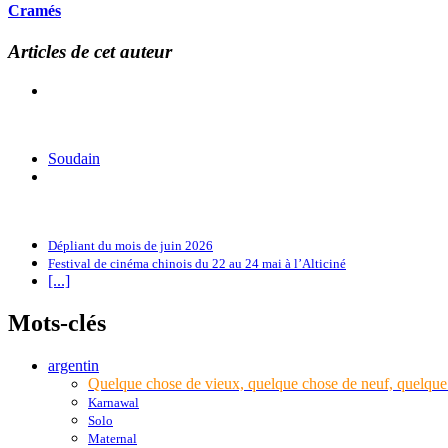
Cramés
Articles de cet auteur
Soudain
Dépliant du mois de juin 2026
Festival de cinéma chinois du 22 au 24 mai à l’Alticiné
[...]
Mots-clés
argentin
Quelque chose de vieux, quelque chose de neuf, quelqu
Karnawal
Solo
Maternal