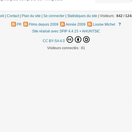
eil
|
Contact
|
Plan du site
|
Se connecter
|
Statistiques du site
|
Visiteurs :
842 /
124
?
FR
Films depuis 2009
Année 2009
Louise Michel
Site réalisé avec SPIP 4.4.15
+
AHUNTSIC
CC BY-SA 4.0
Visiteurs connectés :
81