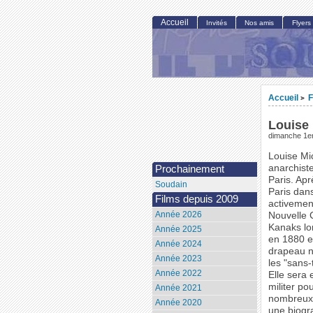
Accueil
Invités
Nos amis
Flyers
Accueil
F
>
Louise 
dimanche 1er
Louise Mi
anarchist
Prochainement
Paris. Apr
Soudain
Paris dans
Films depuis 2009
activemen
Année 2026
Nouvelle 
Kanaks lo
Année 2025
en 1880 e
Année 2024
drapeau no
Année 2023
les "sans-
Année 2022
Elle sera
militer po
Année 2021
nombreux 
Année 2020
une biogr