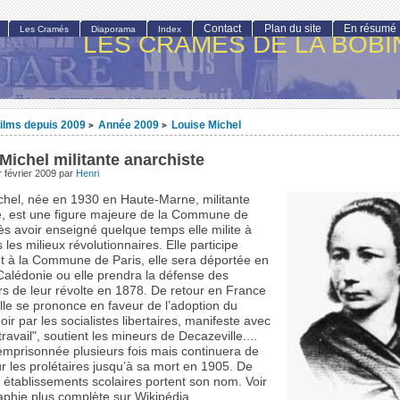
Contact
Plan du site
En résumé
Les Cramés
Diaporama
Index
LES CRAMÉS DE LA BOBI
ilms depuis 2009
Année 2009
Louise Michel
>
>
Michel militante anarchiste
 février 2009
par
Henri
chel, née en 1930 en Haute-Marne, militante
e, est une figure majeure de la Commune de
ès avoir enseigné quelque temps elle milite à
 les milieux révolutionnaires. Elle participe
t à la Commune de Paris, elle sera déportée en
Calédonie ou elle prendra la défense des
rs de leur révolte en 1878. De retour en France
lle se prononce en faveur de l’adoption du
ir par les socialistes libertaires, manifeste avec
travail", soutient les mineurs de Decazeville....
 emprisonnée plusieurs fois mais continuera de
ur les prolétaires jusqu’à sa mort en 1905. De
établissements scolaires portent son nom. Voir
aphie plus complète sur Wikipédia