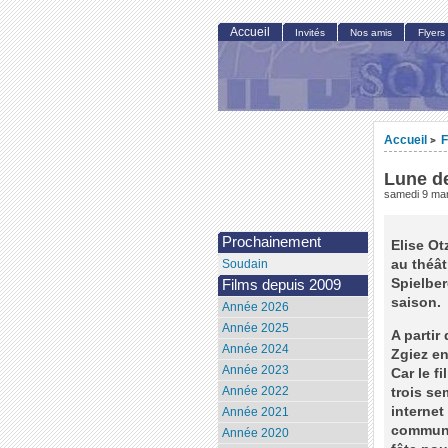
Accueil
Invités
Nos amis
Flyers
Accueil
F
>
Lune d
samedi 9 ma
Prochainement
Elise Ot
au théâ
Soudain
Spielber
Films depuis 2009
saison.
Année 2026
Année 2025
A partir
Année 2024
Zgiez en
Année 2023
Car le f
Année 2022
trois se
internet
Année 2021
communau
Année 2020