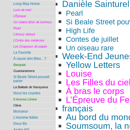
Danièle Sainturel
Long Way Home
Lune de miel
Pearl
L’Époque
Si Beale Street pouv
Un violent désir de bonheur
High Life
Pearl
L’Amour debout
Contes de juillet
L’Ordre des médecins
Un oiseau rare
Les Drapeaux de papier
La Favorite
Week-End Jeunes
À cause des filles ...?
Yellow Letters
Basquiat
Louise
Guantanamera
Si Beale Street pouvait
Les Filles du cie
parler
La Ballade de Narayama
À bras le corps
Nous les coyotes
L’Épreuve du F
8 Avenue Lénine
français
Olivia
Monsieur
Au bord du mon
L’Homme fidèle
Soumsoum, la nu
Deux fils
Asako I&II