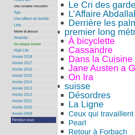
Le Cri des gard
Une certaine rencontre
L’Affaire Abdalla
Ága
Une affaire de famille
Derrière les pal
Leto
premier long mét
Monte là dessus
Amanda
À bicyclette
De chaque Instant
Cassandre
High Life
Dans la Cuisine
Année 2018
Année 2017
Jane Austen a 
Année 2016
On Ira
Année 2015
Année 2014
suisse
Année 2013
Désordres
Année 2012
Année 2011
La Ligne
Année 2010
Ceux qui travaillent
Année 2009
Rendez-vous
Pearl
Retour à Forbach