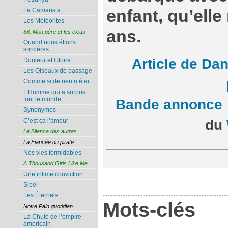
enfant, qu’elle
La Camarista
Les Météorites
ans.
68, Mon père et les clous
Quand nous étions
sorcières
Article de Dan
Douleur et Gloire
Les Oiseaux de passage
Comme si de rien n’était
L’Homme qui a surpris
tout le monde
Bande annonce
Synonymes
du
C’est ça l’amour
Le Silence des autres
La Fiancée du pirate
Nos vies formidables
A Thousand Girls Like Me
Une intime conviction
Sibel
Les Éternels
Mots-clés
Notre Pain quotidien
La Chute de l’empire
américain