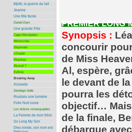
Mjólk, la guerre du lait
Jeanne
Une fille facile
PREMIER LONG 
Daniel Darc
Une grande Fille
Synopsis :
Léa 
Capri-Revolution
Menocchio
concourir pour 
Disperata
L’Ospite
de Miss Heaven
Piranhas
Ricordi ?
Al, espère, grâ
Euforia
Breaking Away
le devant de la
Acusada
pourra les dét
Santiago Italia
Roubaix une lumière
objectif… Mais
Folle Nuit russe
Les Arbres remarquables
de la finale, B
La Femme de mon frère
So Long My Son
débarque avec
Dieu existe, son nom est
Petrunya