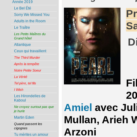
Année 2019
Le Bel Été
Pr
Sorry We Missed You
Adults in the Room
Sa
Le Traître
Les Petits Maîtres du
Grand hôtel
D
Atlantique
Ceux qui travaillent
The Third Murder
Après la tempête
Notre Petite Soeur
La Vérité
Fi
Tel père, tel fils
I Wish
20
Les Hirondelles de
Kaboul
Amiel
avec Juli
Ne croyez surtout pas que
je hurle
Mullan, Arieh W
Martin Eden
Quand passent les
Arzoni
cigognes
Tu mérites un amour