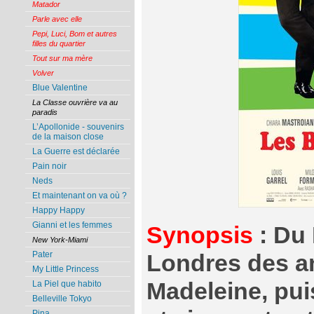
Matador
Parle avec elle
Pepi, Luci, Bom et autres
filles du quartier
Tout sur ma mère
Volver
Blue Valentine
La Classe ouvrière va au
paradis
L’Apollonide - souvenirs
de la maison close
La Guerre est déclarée
Pain noir
Neds
Et maintenant on va où ?
Happy Happy
Gianni et les femmes
Synopsis
: Du 
New York-Miami
Pater
Londres des a
My Little Princess
Madeleine, puis
La Piel que habito
Belleville Tokyo
Pina