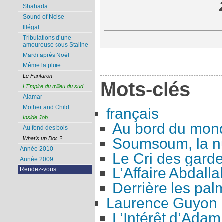
Shahada
Sound of Noise
Illégal
Tribulations d’une
amoureuse sous Staline
Mardi après Noël
Même la pluie
Le Fanfaron
Mots-clés
L’Empire du milieu du sud
Alamar
Mother and Child
français
Inside Job
Au bord du mon
Au fond des bois
Soumsoum, la nu
What’s up Doc ?
Année 2010
Le Cri des gard
Année 2009
L’Affaire Abdalla
Rendez-vous
Derrière les pal
Laurence Guyon
L’Intérêt d’Adam