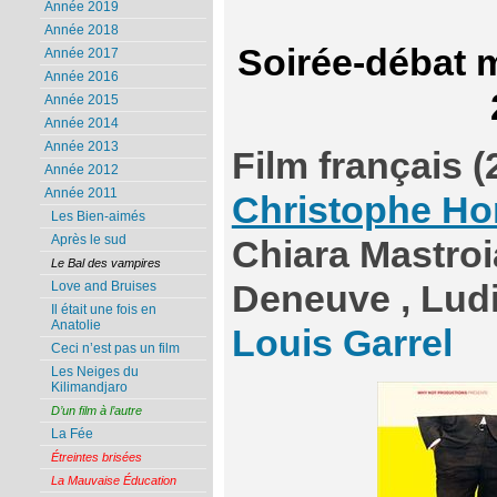
Année 2019
Année 2018
Soirée-débat 
Année 2017
Année 2016
Année 2015
Année 2014
Année 2013
Film français (
Année 2012
Année 2011
Christophe Ho
Les Bien-aimés
Après le sud
Chiara Mastroi
Le Bal des vampires
Love and Bruises
Deneuve , Ludi
Il était une fois en
Anatolie
Louis Garrel
Ceci n’est pas un film
Les Neiges du
Kilimandjaro
D’un film à l’autre
La Fée
Étreintes brisées
La Mauvaise Éducation