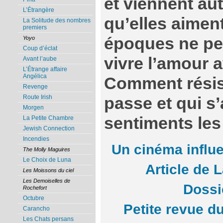
et viennent a
L’Étrangère
qu’elles aiment
La Solitude des nombres
premiers
époques ne pe
Yoyo
Coup d’éclat
vivre l’amour a
Avant l’aube
L’Étrange affaire
Angélica
Comment résis
Revenge
Route Irish
passe et qui s
Morgen
sentiments les
La Petite Chambre
Jewish Connection
Incendies
Un cinéma influen
The Molly Maguires
Le Choix de Luna
Article de
Les Moissons du ciel
Les Demoiselles de
Dossi
Rochefort
Octubre
Petite revue du
Carancho
Les Chats persans