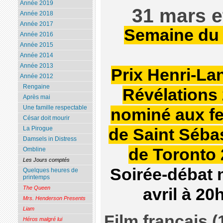
Année 2019
31 mars e
Année 2018
Année 2017
Semaine du 
Année 2016
Année 2015
Année 2014
Année 2013
Prix Henri-Lan
Année 2012
Rengaine
Révélations 
Après mai
Une famille respectable
nominé aux fe
César doit mourir
La Pirogue
de Saint Sébas
Damsels in Distress
de Toronto
Ombline
Les Jours comptés
Soirée-débat 
Quelques heures de
printemps
The Queen
avril à 20
Mrs. Henderson Presents
Liam
Film français 
Héros malgré lui