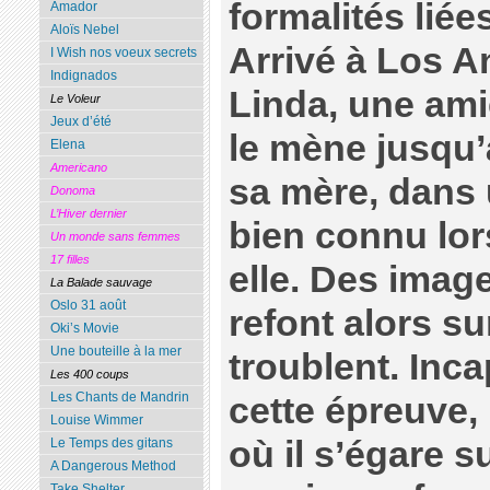
formalités liée
Amador
Aloïs Nebel
Arrivé à Los An
I Wish nos voeux secrets
Indignados
Linda, une amie
Le Voleur
Jeux d’été
le mène jusqu’
Elena
Americano
sa mère, dans u
Donoma
L’Hiver dernier
bien connu lors
Un monde sans femmes
17 filles
elle. Des imag
La Balade sauvage
Oslo 31 août
refont alors sur
Oki’s Movie
Une bouteille à la mer
troublent. Inca
Les 400 coups
Les Chants de Mandrin
cette épreuve, i
Louise Wimmer
où il s’égare s
Le Temps des gitans
A Dangerous Method
Take Shelter