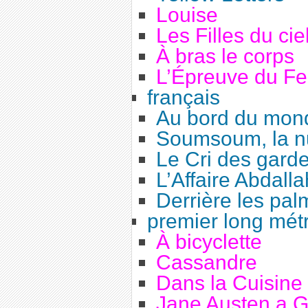
Louise
Les Filles du cie
À bras le corps
L’Épreuve du F
français
Au bord du mon
Soumsoum, la nu
Le Cri des gard
L’Affaire Abdalla
Derrière les pal
premier long mét
À bicyclette
Cassandre
Dans la Cuisine
Jane Austen a 