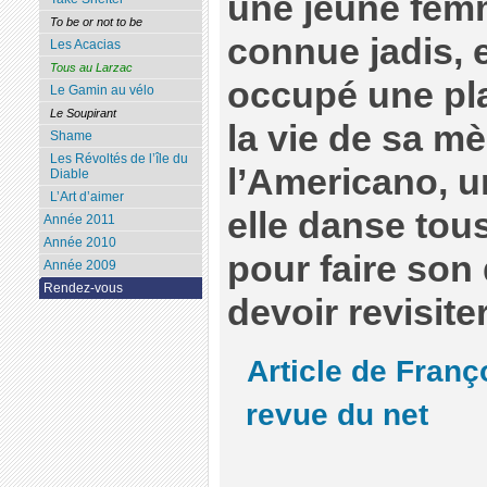
une jeune femm
To be or not to be
connue jadis, 
Les Acacias
Tous au Larzac
occupé une pl
Le Gamin au vélo
Le Soupirant
la vie de sa mèr
Shame
Les Révoltés de l’île du
l’Americano, u
Diable
L’Art d’aimer
elle danse tous
Année 2011
Année 2010
pour faire son 
Année 2009
Rendez-vous
devoir revisite
Article de Franç
revue du net