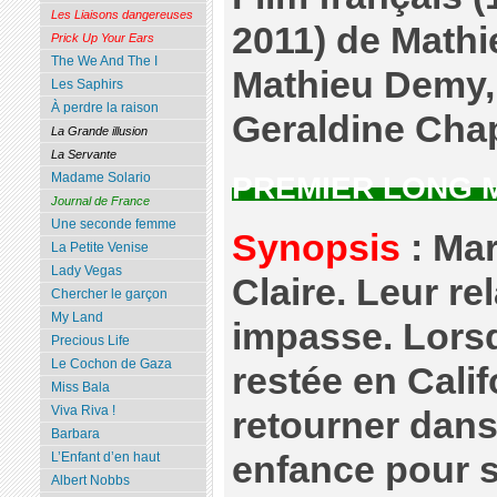
Les Liaisons dangereuses
2011) de Math
Prick Up Your Ears
The We And The I
Mathieu Demy,
Les Saphirs
À perdre la raison
Geraldine Chap
La Grande illusion
La Servante
Madame Solario
PREMIER LONG 
Journal de France
Une seconde femme
Synopsis
: Mar
La Petite Venise
Lady Vegas
Claire. Leur re
Chercher le garçon
My Land
impasse. Lorsq
Precious Life
Le Cochon de Gaza
restée en Calif
Miss Bala
Viva Riva !
retourner dans 
Barbara
enfance pour 
L’Enfant d’en haut
Albert Nobbs