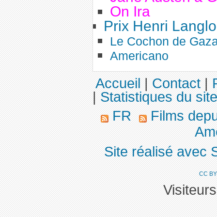
On Ira
Prix Henri Langlo
Le Cochon de Gaz
Americano
Accueil
|
Contact
|
|
Statistiques du sit
FR
Films dep
Ame
Site réalisé avec 
CC BY
Visiteur