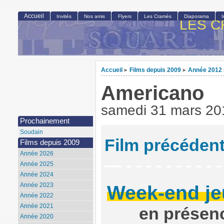
Accueil
Invités
Nos amis
Flyers
Les Cramés
Diaporama
LES C
Accueil
Films depuis 2009
Année 2012
>
>
Americano
samedi 31 mars 20
Prochainement
Soudain
Film précéden
Films depuis 2009
Année 2026
— - - - - - - - - - 
Année 2025
Année 2024
Week-end je
Année 2023
Année 2022
Année 2021
en présen
Année 2020