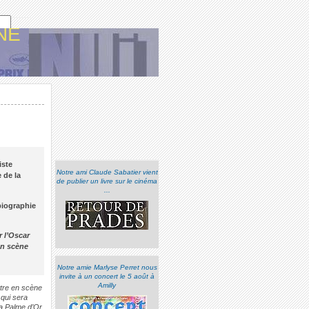
NE
iste
Notre ami Claude Sabatier vient
 de la
de publier un livre sur le cinéma
...
biographie
 l’Oscar
en scène
Notre amie Marlyse Perret nous
invite à un concert le 5 août à
Amilly
ttre en scène
 qui sera
la Palme d’Or