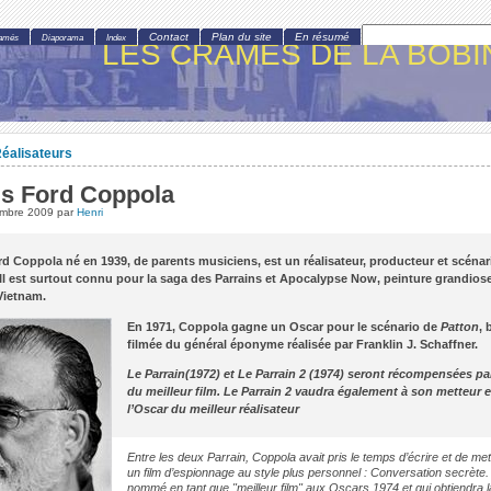
Contact
Plan du site
En résumé
amés
Diaporama
Index
LES CRAMÉS DE LA BOBI
éalisateurs
is Ford Coppola
embre 2009
par
Henri
d Coppola né en 1939, de parents musiciens, est un réalisateur, producteur et scénar
 Il est surtout connu pour la saga des Parrains et Apocalypse Now, peinture grandiose
Vietnam.
En 1971, Coppola gagne un Oscar pour le scénario de
Patton
, 
filmée du général éponyme réalisée par Franklin J. Schaffner.
Le Parrain(1972) et
Le Parrain 2
(1974) seront récompensées par
du meilleur film. Le Parrain 2 vaudra également à son metteur 
l’Oscar du meilleur réalisateur
Entre les deux Parrain, Coppola avait pris le temps d’écrire et de me
un film d’espionnage au style plus personnel :
Conversation secrète
.
nommé en tant que "meilleur film" aux Oscars 1974 et qui obtiendra 