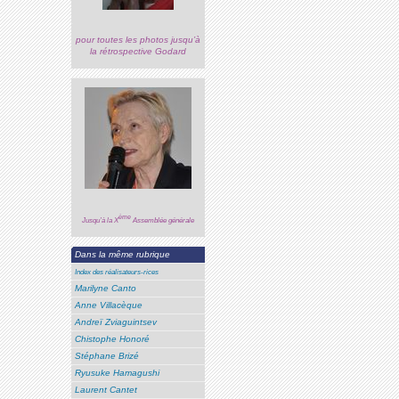
pour toutes les photos jusqu’à
la rétrospective Godard
ème
Jusqu’à la X
Assemblée générale
Dans la même rubrique
Index des réalisateurs-rices
Marilyne Canto
Anne Villacèque
Andreï Zviaguintsev
Chistophe Honoré
Stéphane Brizé
Ryusuke Hamagushi
Laurent Cantet