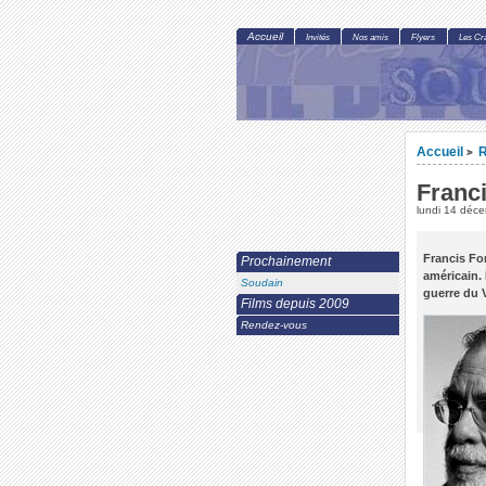
Accueil
Invités
Nos amis
Flyers
Les Cr
Accueil
R
>
Franc
lundi 14 déc
Francis For
Prochainement
américain.
Soudain
guerre du 
Films depuis 2009
Rendez-vous