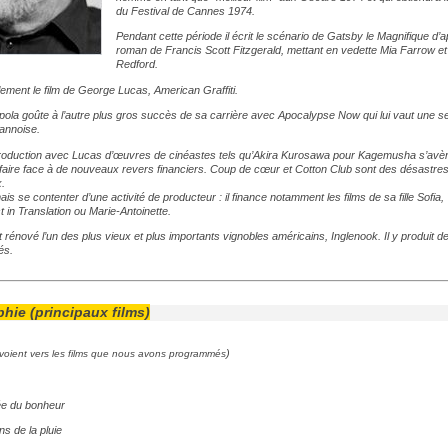
du Festival de Cannes 1974.
Pendant cette période il écrit le scénario de Gatsby le Magnifique d’a
roman de Francis Scott Fitzgerald, mettant en vedette Mia Farrow e
Redford.
alement le film de George Lucas, American Graffiti.
ola goûte à l’autre plus gros succès de sa carrière avec
Apocalypse Now
qui lui vaut une 
annoise.
roduction avec Lucas d’œuvres de cinéastes tels qu’Akira Kurosawa pour Kagemusha s’avère
 faire face à de nouveaux revers financiers. Coup de cœur et Cotton Club sont des désastre
.
ais se contenter d’une activité de producteur : il finance notamment les films de sa fille Sofia, 
t in Translation ou Marie-Antoinette.
et rénové l’un des plus vieux et plus importants vignobles américains, Inglenook. Il y produit d
és.
hie (principaux films)
)
nvoient vers les films que nous avons programmés
ée du bonheur
s de la pluie