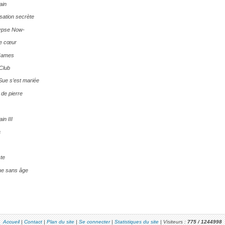
ain
ation secrète
ypse Now-
e cœur
James
Club
ue s’est mariée
 de pierre
in III
a
ste
e sans âge
Accueil
|
Contact
|
Plan du site
|
Se connecter
|
Statistiques du site
|
Visiteurs :
775 /
1244998