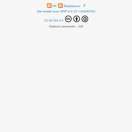
?
FR
Réalisateurs
Site réalisé avec SPIP 4.4.15
+
AHUNTSIC
CC BY-SA 4.0
Visiteurs connectés :
118