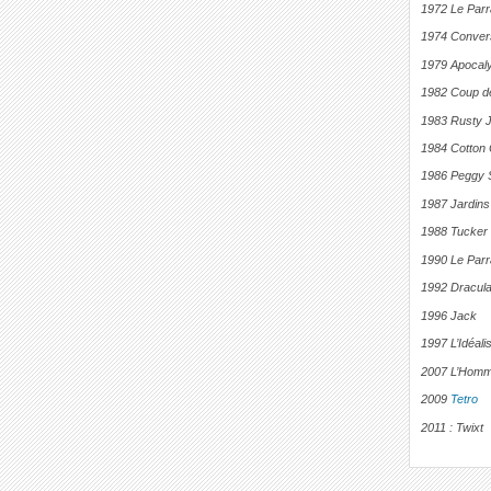
1972 Le Parr
1974 Convers
1979 Apocal
1982 Coup d
1983 Rusty 
1984 Cotton 
1986 Peggy S
1987 Jardins
1988 Tucker
1990 Le Parra
1992 Dracul
1996 Jack
1997 L’Idéali
2007 L’Homm
2009
Tetro
2011 : Twixt