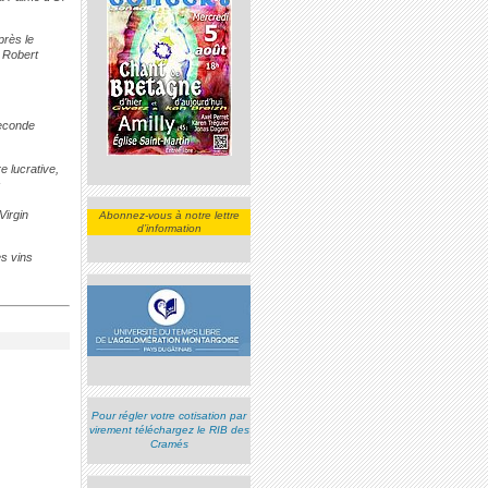
près le
t Robert
seconde
 lucrative,
s
Virgin
Abonnez-vous à notre lettre
d’information
es vins
Pour régler votre cotisation par
virement
téléchargez le RIB
des
Cramés