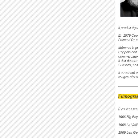
Il produit ég
En 1979 Copp
Palme d’Or c
Même si la p
Coppola doit
commerciaux
Il doit désorm
Suicides, Los
Il a racheté 
rouges réput
Filmograp
(
Les liens re
1966 Big Boy
1968 La Vall
1969 Les Gen