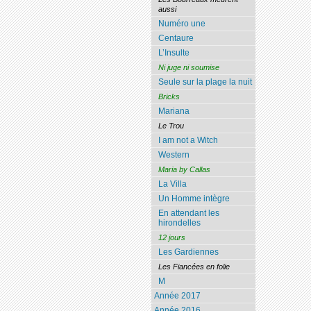
aussi
Numéro une
Centaure
L’Insulte
Ni juge ni soumise
Seule sur la plage la nuit
Bricks
Mariana
Le Trou
I am not a Witch
Western
Maria by Callas
La Villa
Un Homme intègre
En attendant les
hirondelles
12 jours
Les Gardiennes
Les Fiancées en folie
M
Année 2017
Année 2016