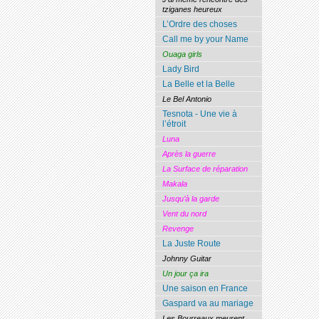
tziganes heureux
L’Ordre des choses
Call me by your Name
Ouaga girls
Lady Bird
La Belle et la Belle
Le Bel Antonio
Tesnota - Une vie à
l’étroit
Luna
Après la guerre
La Surface de réparation
Makala
Jusqu’à la garde
Vent du nord
Revenge
La Juste Route
Johnny Guitar
Un jour ça ira
Une saison en France
Gaspard va au mariage
Les Bourreaux meurent