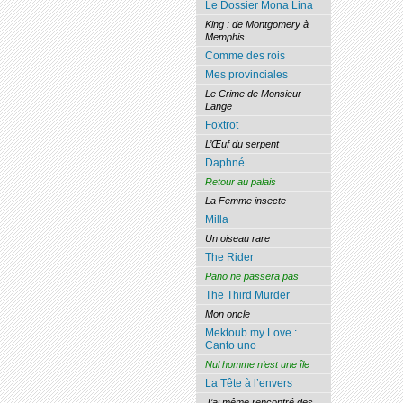
Le Dossier Mona Lina
King : de Montgomery à
Memphis
Comme des rois
Mes provinciales
Le Crime de Monsieur
Lange
Foxtrot
L’Œuf du serpent
Daphné
Retour au palais
La Femme insecte
Milla
Un oiseau rare
The Rider
Pano ne passera pas
The Third Murder
Mon oncle
Mektoub my Love :
Canto uno
Nul homme n’est une île
La Tête à l’envers
J’ai même rencontré des