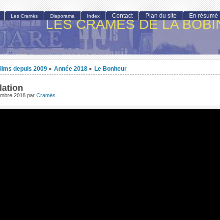
Contact
Plan du site
En résumé
Les Cramés
Diaporama
Index
LES CRAMÉS DE LA BOBI
ilms depuis 2009
Année 2018
Le Bonheur
>
>
lation
embre 2018
par
Cramés