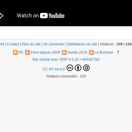
eil
|
Contact
|
Plan du site
|
Se connecter
|
Statistiques du site
|
Visiteurs :
109 /
124
?
FR
Films depuis 2009
Année 2018
Le Bonheur
Site réalisé avec SPIP 4.4.15
+
AHUNTSIC
CC BY-SA 4.0
Visiteurs connectés :
120