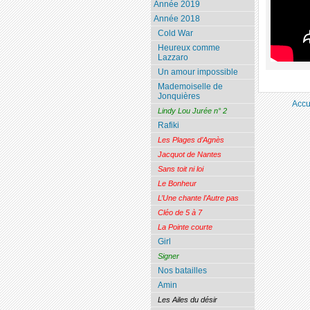
Année 2019
Année 2018
Cold War
Heureux comme
Lazzaro
Un amour impossible
Mademoiselle de
Jonquières
Accu
Lindy Lou Jurée n° 2
Rafiki
Les Plages d’Agnès
Jacquot de Nantes
Sans toit ni loi
Le Bonheur
L’Une chante l’Autre pas
Cléo de 5 à 7
La Pointe courte
Girl
Signer
Nos batailles
Amin
Les Ailes du désir