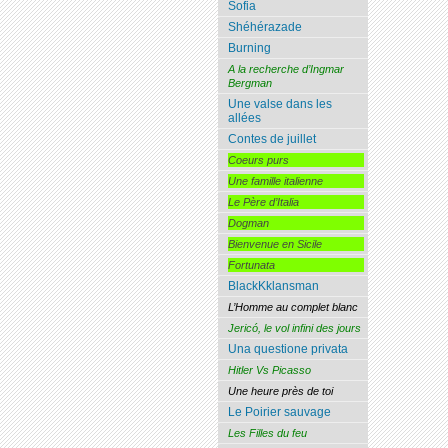
Sofia
Shéhérazade
Burning
A la recherche d’Ingmar
Bergman
Une valse dans les
allées
Contes de juillet
Coeurs purs
Une famille italienne
Le Père d’Italia
Dogman
Bienvenue en Sicile
Fortunata
BlackKklansman
L’Homme au complet blanc
Jericó, le vol infini des jours
Una questione privata
Hitler Vs Picasso
Une heure près de toi
Le Poirier sauvage
Les Filles du feu