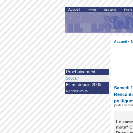
Accueil
Invités
Nos amis
Flyers
Accueil
N
>
Prochainement
Soudain
Films depuis 2009
Samedi 1
Rendez-vous
Rencontr
politique
jeudi 7 sept
Le same
mots" Cl
Durzy, a