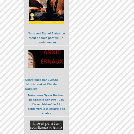
Notre ami Daniel Plaisance
vient de faire paraître un
dernier roman
Conférence par Evelyne
Jakovtchouk et Claude
Sabatier
Notre amie Sylvie Braibant
dédicacera son livre "Les
Dissemblabes" le 17
septembre à la librairie des
écoles