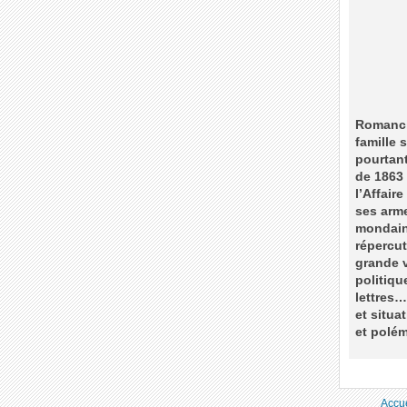
Romancie
famille 
pourtant
de 1863 
l’Affair
ses arme
mondaine
répercut
grande v
politiqu
lettres…
et situa
et polé
Accue