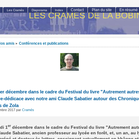
Contact
Plan du site
En résumé
Les Cramés
Diaporama
Index
LES CRAMÉS DE LA BOBI
os amis
Conférences et publications
>
er décembre dans le cadre du Festival du livre "Autrement autr
e-dédicace avec notre ami Claude Sabatier autour des Chroniqu
s de Zola
embre 2017
par
Cramés
er
di 1
décembre dans le cadre du Festival du livre "Autrement aut
aude Sabatier, ancien professeur au lycée en forêt, et, un an, au 
grégé et docteur ès lettres, enseignant actuellement en khâgne e