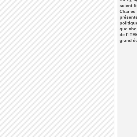
scientif
Charles 
présente
politiqu
que cher
de l’ITE
grand éc