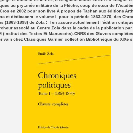
iques au prytanée militaire de la Flèche, coup de cœur de l’Acadé
Cros en 2002 pour son livre À propos de Tachan aux éditions Ar
ra et dédicacera le volume I, pour la période 1863-1870, des Chr
es (1863-1898) de Zola : il en assure actuellement l’édition critiqu
cheur associé au Centre Zola dans le cadre de la publication par 
M (Institut des Textes Et Manuscrits)-CNRS des Œuvres complètes
rivain chez Classiques Garnier, collection Bibliothèque du XIXe si