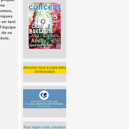
mie
themus,
oniques
e en tant
l’équipe
 de ce
ècle.
Abonnez-vous à notre lettre
d’information
Pour régler votre cotisation