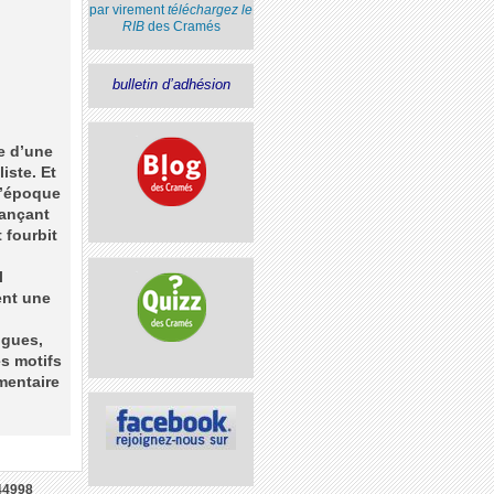
par virement
téléchargez le
RIB
des Cramés
bulletin d’adhésion
e d’une
iste. Et
l’époque
lançant
 fourbit
l
ent une
ogues,
es motifs
mentaire
44998