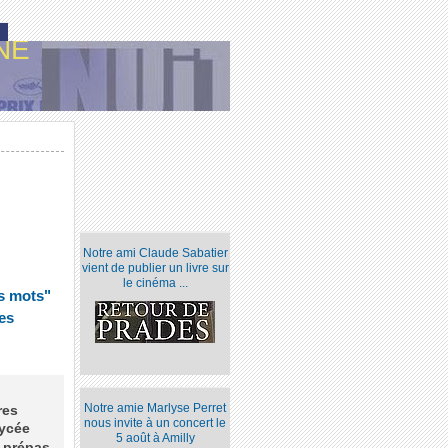
NE
Notre ami Claude Sabatier
vient de publier un livre sur
le cinéma ...
es mots"
es
Notre amie Marlyse Perret
res
nous invite à un concert le
lycée
5 août à Amilly
t prépas