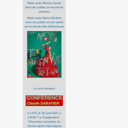
Notre amie Monica Jornet
vient de publier un recueil de
poèmes
Notre amie Nancy Berthier
vient de publier un bel article
sur le dernier film d’Almodovar
La voix humaine
à L’UTL le 29 avril 2021 à
14h30 "La Supplication",
Tchernobyl chronique du
monde après l’apocalypse