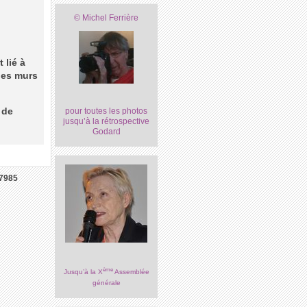
© Michel Ferrière
 lié à
des murs
 de
pour toutes les photos
jusqu’à la rétrospective
Godard
7985
ème
Jusqu’à la X
Assemblée
générale