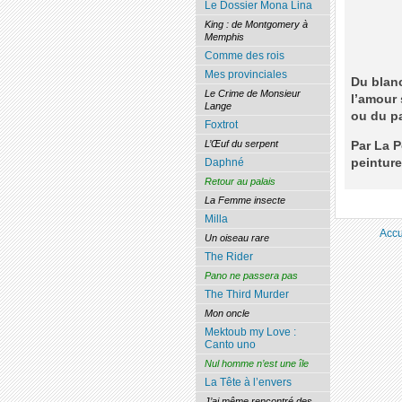
Le Dossier Mona Lina
King : de Montgomery à
Memphis
Comme des rois
Mes provinciales
Du blanc
Le Crime de Monsieur
l’amour 
Lange
ou du pa
Foxtrot
L’Œuf du serpent
Par La P
peintur
Daphné
Retour au palais
La Femme insecte
Milla
Accu
Un oiseau rare
The Rider
Pano ne passera pas
The Third Murder
Mon oncle
Mektoub my Love :
Canto uno
Nul homme n’est une île
La Tête à l’envers
J’ai même rencontré des