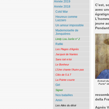
Année 2019
C’est, s
Année 2018
avec une
Cold War
égratign
Heureux comme
L’homme 
Lazzaro
jeune ac
Un amour impossible
Pendant 
Mademoiselle de
Jonquières
Lindy Lou Jurée n° 2
Rafiki
Les Plages d’Agnès
Jacquot de Nantes
Sans toit ni loi
Le Bonheur
L’Une chante l’Autre pas
Cléo de 5 à 7
La Pointe courte
Extrait d
Parto" d
Girl
Signer
ressemb
Nos batailles
della Fr
Amin
Les Ailes du désir
Agnès V