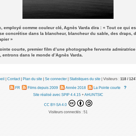
, employé comme couleur clé, Agnès Varda dira : « Tout ce qui est
se concrétise dans la blancheur, blancheur du sable, des draps, 
pier »
ointe courte, premier film d’une photographe fervente admiratrice
e, entrons dans le monde d’Agnès Varda.
eil
|
Contact
|
Plan du site
|
Se connecter
|
Statistiques du site
|
Visiteurs :
118 /
124
?
FR
Films depuis 2009
Année 2018
La Pointe courte
Site réalisé avec SPIP 4.4.15
+
AHUNTSIC
CC BY-SA 4.0
Visiteurs connectés :
51