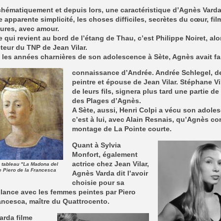
chématiquement et depuis lors, une caractéristique d’Agnès Varda
 apparente simplicité, les choses difficiles, secrètes du cœur, fil
ures, avec amour.
qui revient au bord de l’étang de Thau, c’est Philippe Noiret, alo
teur du TNP de Jean Vilar.
les années charnières de son adolescence à Sète, Agnès avait fai
connaissance d’Andrée. Andrée Schlegel, 
peintre et épouse de Jean Vilar. Stéphane Vi
de leurs fils, signera plus tard une partie de 
des Plages d’Agnès.
A Sète, aussi, Henri Colpi a vécu son adole
c’est à lui, avec Alain Resnais, qu’Agnès con
montage de La Pointe courte.
Quant à Sylvia
Monfort, également
actrice chez Jean Vilar,
u tableau "La Madona del
e Piero de la Francesca
Agnès Varda dit l’avoir
choisie pour sa
lance avec les femmes peintes par Piero
ancesca, maître du Quattrocento.
arda filme