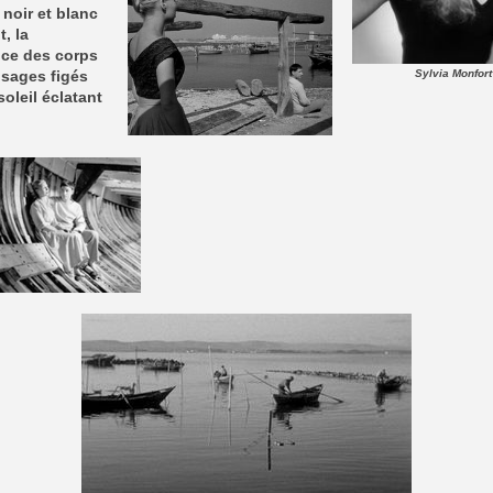
noir et blanc
t, la
nce des corps
Sylvia Monfort
isages figés
soleil éclatant