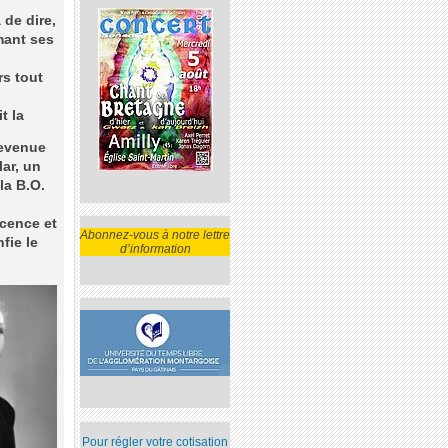
 de dire,
mant ses
rs tout
t la
devenue
lar, un
la B.O.
scence et
Abonnez-vous à notre lettre
fie le
d’information
Pour régler votre cotisation