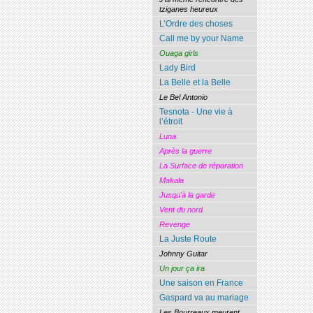
tziganes heureux
L’Ordre des choses
Call me by your Name
Ouaga girls
Lady Bird
La Belle et la Belle
Le Bel Antonio
Tesnota - Une vie à
l’étroit
Luna
Après la guerre
La Surface de réparation
Makala
Jusqu’à la garde
Vent du nord
Revenge
La Juste Route
Johnny Guitar
Un jour ça ira
Une saison en France
Gaspard va au mariage
Les Bourreaux meurent