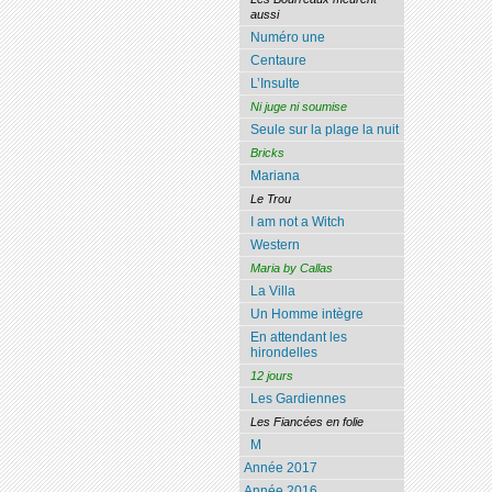
aussi
Numéro une
Centaure
L’Insulte
Ni juge ni soumise
Seule sur la plage la nuit
Bricks
Mariana
Le Trou
I am not a Witch
Western
Maria by Callas
La Villa
Un Homme intègre
En attendant les
hirondelles
12 jours
Les Gardiennes
Les Fiancées en folie
M
Année 2017
Année 2016