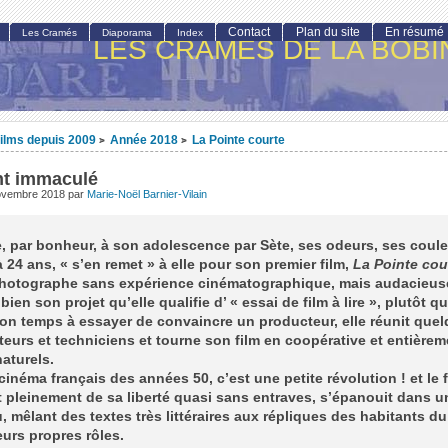
Contact
Plan du site
En résumé
Les Cramés
Diaporama
Index
LES CRAMÉS DE LA BOBI
ilms depuis 2009
Année 2018
La Pointe courte
>
>
nt immaculé
ovembre 2018
par
Marie-Noël Barnier-Vilain
 par bonheur, à son adolescence par Sète, ses odeurs, ses coule
 24 ans, « s’en remet » à elle pour son premier film,
La Pointe cou
hotographe sans expérience cinématographique, mais audacieus
bien son projet qu’elle qualifie d’ « essai de film à lire », plutôt q
on temps à essayer de convaincre un producteur, elle réunit que
teurs et techniciens et tourne son film en coopérative et entièrem
aturels.
cinéma français des années 50, c’est une petite révolution ! et le f
t pleinement de sa liberté quasi sans entraves, s’épanouit dans u
 mêlant des textes très littéraires aux répliques des habitants du
eurs propres rôles.