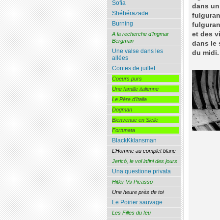
Sofia
dans un 
Shéhérazade
fulguran
Burning
fulgura
et des v
A la recherche d’Ingmar
Bergman
dans le 
Une valse dans les
du midi.
allées
Contes de juillet
Coeurs purs
Une famille italienne
Le Père d’Italia
Dogman
Bienvenue en Sicile
Fortunata
BlackKklansman
L’Homme au complet blanc
Jericó, le vol infini des jours
Una questione privata
Hitler Vs Picasso
Une heure près de toi
Le Poirier sauvage
Les Filles du feu