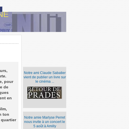
NE
urs,
Notre ami Claude Sabatier
rte
.
vient de publier un livre sur
e, pour
le cinéma ...
ue de
lques
ent en
ilm,
n ton
Notre amie Marlyse Perret
 quartier
nous invite à un concert le
5 août à Amilly