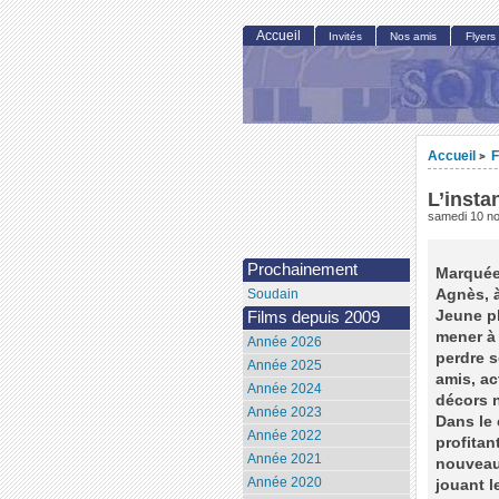
Accueil
Invités
Nos amis
Flyers
Accueil
F
>
L’insta
samedi 10 n
Prochainement
Marquée,
Agnès, à
Soudain
Jeune p
Films depuis 2009
mener à 
Année 2026
perdre s
Année 2025
amis, ac
Année 2024
décors n
Année 2023
Dans le 
Année 2022
profitan
Année 2021
nouveau,
Année 2020
jouant l