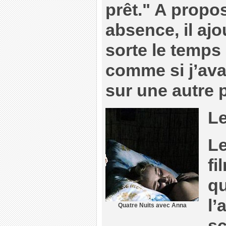
prêt." A propo
absence, il aj
sorte le temps é
comme si j’ava
sur une autre 
Le
Le
fi
qu
l’
Quatre Nuits avec Anna
sc