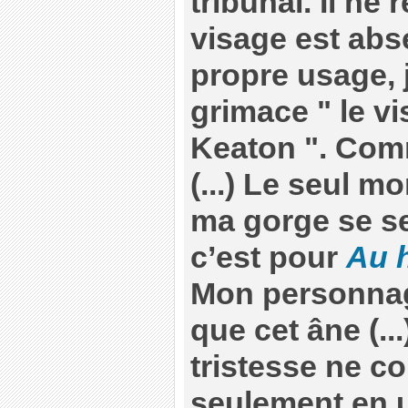
tribunal. Il ne
visage est abs
propre usage, j
grimace " le v
Keaton ". Comme
(...) Le seul m
ma gorge se se
c’est pour
Au 
Mon personnage
que cet âne (..
tristesse ne c
seulement en u