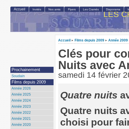
Accueil
Invités
Nos amis
Flyers
Les Cramés
Diaporama
LES C
Accueil
Films depuis 2009
Année 2009
>
>
Clés pour c
Nuits avec A
Prochainement
samedi 14 février 
Soudain
Films depuis 2009
Année 2026
Quatre nuits
av
Année 2025
Année 2024
Année 2023
Quatre nuits a
Année 2022
Année 2021
choisi pour fai
Année 2020