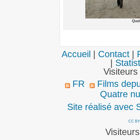
Quat
Accueil
|
Contact
|
|
Statis
Visiteurs
FR
Films dep
Quatre nu
Site réalisé avec 
CC BY
Visiteur