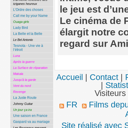
tziganes heureux
le jeu est d’un
L’Ordre des choses
Call me by your Name
Le cinéma de 
Ouaga girls
Lady Bird
élargit notre 
La Belle et la Belle
Le Bel Antonio
regard sur Ami
Tesnota - Une vie à
l’étroit
Luna
Après la guerre
La Surface de réparation
Makala
Accueil
|
Contact
|
Jusqu’à la garde
|
Statis
Vent du nord
Visiteurs
Revenge
La Juste Route
FR
Films dep
Johnny Guitar
Un jour ça ira
Une saison en France
Gaspard va au mariage
Site réalisé avec 
Les Bourreaux meurent