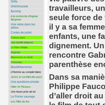
Sofia
travailleurs, u
Shéhérazade
Burning
seule force de 
A la recherche d’Ingmar
Bergman
il y a sa femme
Une valse dans les
allées
Contes de juillet
enfants, une fam
Coeurs purs
Une famille italienne
dignement. Un 
Le Père d’Italia
rencontre Gabr
Dogman
Bienvenue en Sicile
parenthèse en
Fortunata
BlackKklansman
L’Homme au complet blanc
Dans sa manièr
Jericó, le vol infini des jours
Una questione privata
Philippe Fauco
Hitler Vs Picasso
Une heure près de toi
d’aller droit a
Le Poirier sauvage
Les Filles du feu