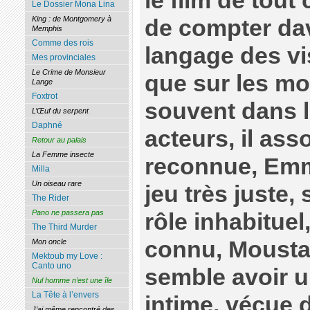
le film de tout
Le Dossier Mona Lina
King : de Montgomery à
de compter dav
Memphis
Comme des rois
langage des vi
Mes provinciales
Le Crime de Monsieur
que sur les m
Lange
Foxtrot
souvent dans l
L’Œuf du serpent
Daphné
acteurs, il ass
Retour au palais
La Femme insecte
reconnue, Emm
Milla
Un oiseau rare
jeu très juste,
The Rider
Pano ne passera pas
rôle inhabituel
The Third Murder
connu, Moust
Mon oncle
Mektoub my Love :
Canto uno
semble avoir 
Nul homme n’est une île
La Tête à l’envers
intime, vécue d
J’ai même rencontré des