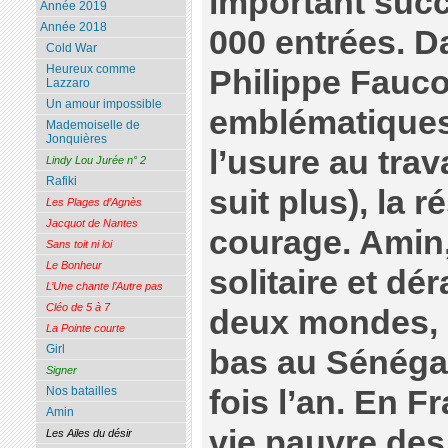
important succ
Année 2019
Année 2018
000 entrées. D
Cold War
Heureux comme
Philippe Fauco
Lazzaro
Un amour impossible
emblématiques,
Mademoiselle de
Jonquières
l’usure au trav
Lindy Lou Jurée n° 2
Rafiki
suit plus), la ré
Les Plages d’Agnès
Jacquot de Nantes
courage. Amin, 
Sans toit ni loi
Le Bonheur
solitaire et dér
L’Une chante l’Autre pas
Cléo de 5 à 7
deux mondes, i
La Pointe courte
Girl
bas au Sénégal
Signer
fois l’an. En 
Nos batailles
Amin
vie pauvre des
Les Ailes du désir