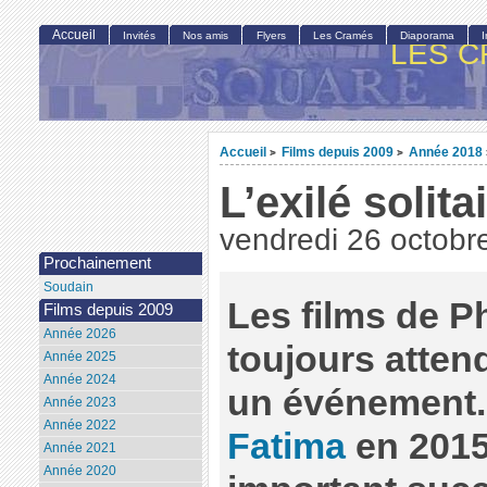
Accueil
Invités
Nos amis
Flyers
Les Cramés
Diaporama
LES C
Accueil
Films depuis 2009
Année 2018
>
>
L’exilé solita
vendredi 26 octobr
Prochainement
Soudain
Les films de P
Films depuis 2009
Année 2026
toujours atten
Année 2025
Année 2024
un événement.
Année 2023
Année 2022
Fatima
en 2015
Année 2021
Année 2020