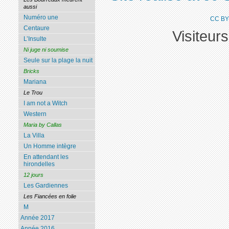
aussi
Numéro une
CC BY
Centaure
Visiteur
L’Insulte
Ni juge ni soumise
Seule sur la plage la nuit
Bricks
Mariana
Le Trou
I am not a Witch
Western
Maria by Callas
La Villa
Un Homme intègre
En attendant les
hirondelles
12 jours
Les Gardiennes
Les Fiancées en folie
M
Année 2017
Année 2016