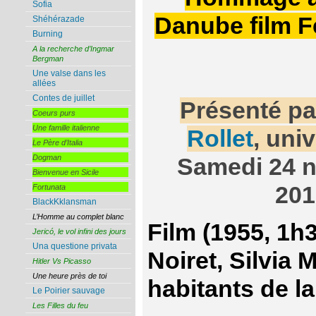
Sofia
Danube film F
Shéhérazade
Burning
A la recherche d’Ingmar
Bergman
Une valse dans les
allées
Contes de juillet
Présenté p
Coeurs purs
Une famille italienne
Rollet
, univ
Le Père d’Italia
Dogman
Samedi 24 
Bienvenue en Sicile
201
Fortunata
BlackKklansman
L’Homme au complet blanc
Film (1955, 1h
Jericó, le vol infini des jours
Una questione privata
Noiret, Silvia 
Hitler Vs Picasso
Une heure près de toi
habitants de l
Le Poirier sauvage
Les Filles du feu