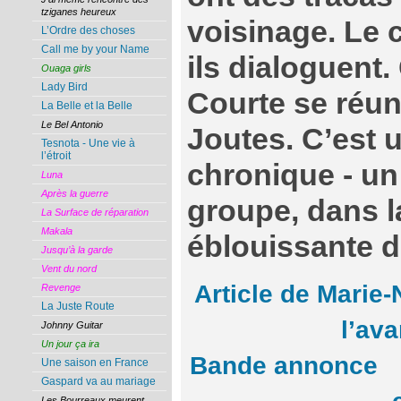
tziganes heureux
voisinage. Le c
L’Ordre des choses
Call me by your Name
ils dialoguent
Ouaga girls
Lady Bird
Courte se réun
La Belle et la Belle
Le Bel Antonio
Joutes. C’est 
Tesnota - Une vie à
l’étroit
chronique - un
Luna
Après la guerre
groupe, dans l
La Surface de réparation
Makala
éblouissante de
Jusqu’à la garde
Vent du nord
Article de Marie-
Revenge
La Juste Route
l’av
Johnny Guitar
Un jour ça ira
Bande annonce
Une saison en France
Gaspard va au mariage
Les Bourreaux meurent