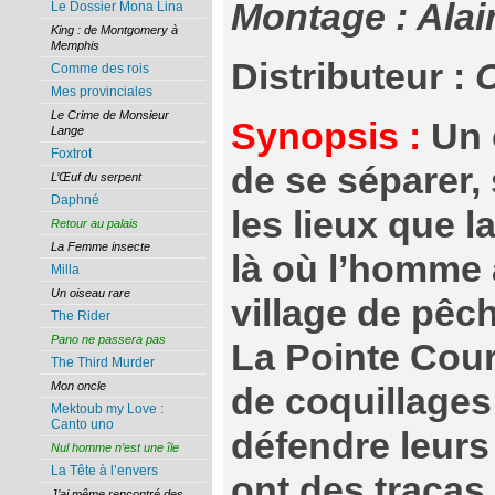
Montage : Alai
Le Dossier Mona Lina
King : de Montgomery à
Memphis
Distributeur :
C
Comme des rois
Mes provinciales
Le Crime de Monsieur
Synopsis :
Un c
Lange
Foxtrot
de se séparer,
L’Œuf du serpent
Daphné
les lieux que 
Retour au palais
La Femme insecte
là où l’homme a
Milla
Un oiseau rare
village de pêc
The Rider
Pano ne passera pas
La Pointe Cou
The Third Murder
Mon oncle
de coquillages
Mektoub my Love :
Canto uno
défendre leurs 
Nul homme n’est une île
La Tête à l’envers
ont des tracas 
J’ai même rencontré des