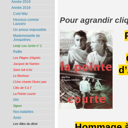
Année 2019
Année 2018
Cold War
Pour agrandir cli
Heureux comme
Lazzaro
Un amour impossible
Mademoiselle de
Jonquières
Lindy Lou Jurée n° 2
Rafiki
Les Plages d’Agnès
Jacquot de Nantes
d
Sans toit ni loi
Le Bonheur
L’Une chante l’Autre pas
Cléo de 5 à 7
La Pointe courte
Girl
Signer
Nos batailles
Amin
Hommage à
Les Ailes du désir