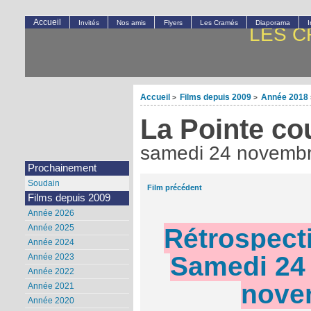
Accueil
Invités
Nos amis
Flyers
Les Cramés
Diaporama
LES C
Accueil
Films depuis 2009
Année 2018
>
>
La Pointe co
samedi 24 novemb
Prochainement
Soudain
Film précédent
Films depuis 2009
Année 2026
Rétrospect
Année 2025
Année 2024
Samedi 24
Année 2023
Année 2022
nove
Année 2021
Année 2020