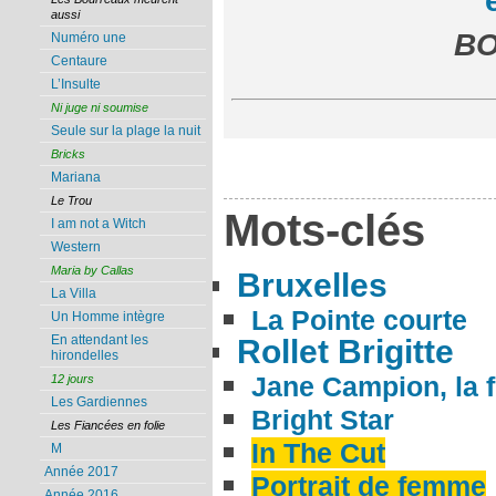
aussi
BO
Numéro une
Centaure
L’Insulte
Ni juge ni soumise
Seule sur la plage la nuit
Bricks
Mariana
Le Trou
Mots-clés
I am not a Witch
Western
Maria by Callas
Bruxelles
La Villa
La Pointe courte
Un Homme intègre
En attendant les
Rollet Brigitte
hirondelles
Jane Campion, la
12 jours
Les Gardiennes
Bright Star
Les Fiancées en folie
In The Cut
M
Année 2017
Portrait de femme
Année 2016