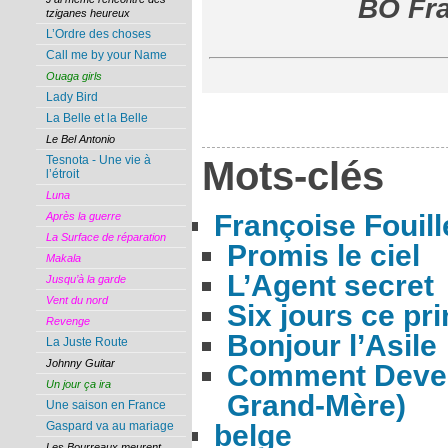
BO Fra
tziganes heureux
L’Ordre des choses
Call me by your Name
Ouaga girls
Lady Bird
La Belle et la Belle
Le Bel Antonio
Mots-clés
Tesnota - Une vie à
l’étroit
Luna
Françoise Fouill
Après la guerre
La Surface de réparation
Promis le ciel
Makala
L’Agent secret
Jusqu’à la garde
Vent du nord
Six jours ce pr
Revenge
Bonjour l’Asile
La Juste Route
Johnny Guitar
Comment Deveni
Un jour ça ira
Grand-Mère)
Une saison en France
belge
Gaspard va au mariage
Les Bourreaux meurent