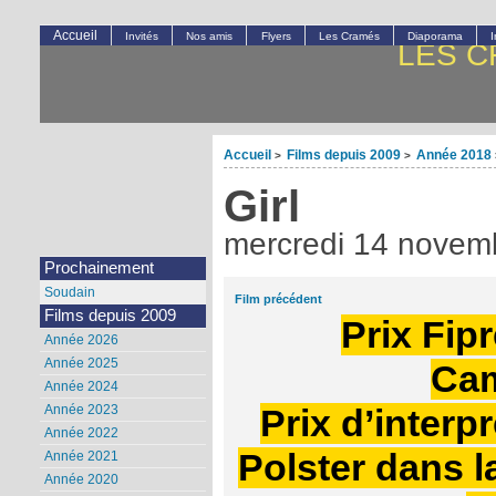
Accueil
Invités
Nos amis
Flyers
Les Cramés
Diaporama
LES C
Accueil
Films depuis 2009
Année 2018
>
>
Girl
mercredi 14 novem
Prochainement
Soudain
Film précédent
Films depuis 2009
Prix Fip
Année 2026
Année 2025
Cam
Année 2024
Année 2023
Prix d’interp
Année 2022
Polster dans l
Année 2021
Année 2020