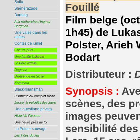
Sofia
Fouillé
Shéhérazade
Burning
Film belge (oc
A la recherche d’Ingmar
Bergman
1h45) de Lukas
Une valse dans les
allées
Polster, Arieh 
Contes de juillet
Coeurs purs
Bodart
Une famille italienne
Le Père d’Italia
Dogman
Distributeur :
Bienvenue en Sicile
Fortunata
Synopsis :
Ave
BlackKklansman
L’Homme au complet blanc
scènes, des p
Jericó, le vol infini des jours
Una questione privata
images peuvent
Hitler Vs Picasso
Une heure près de toi
sensibilité de
Le Poirier sauvage
Les Filles du feu