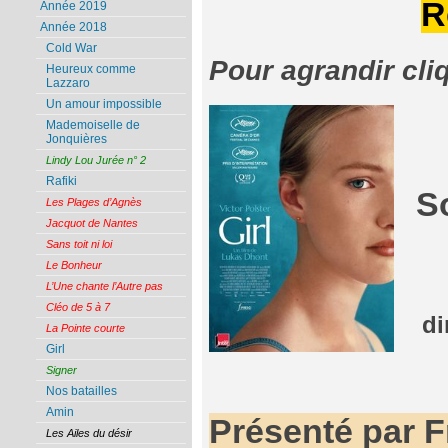
R
Année 2019
Année 2018
Cold War
Pour agrandir cli
Heureux comme
Lazzaro
Un amour impossible
Mademoiselle de
Jonquières
Lindy Lou Jurée n° 2
Rafiki
S
Les Plages d’Agnès
Jacquot de Nantes
Sans toit ni loi
Le Bonheur
L’Une chante l’Autre pas
Cléo de 5 à 7
di
La Pointe courte
Girl
Signer
Nos batailles
Amin
Présenté par 
Les Ailes du désir