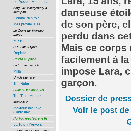
Lara, 15 ans, 
Le Dossier Mona Lina
King : de Montgomery à
danseuse étoil
Memphis
Comme des rois
de son père, el
Mes provinciales
Le Crime de Monsieur
perdu dans cet
Lange
Foxtrot
Mais ce corps n
L’Œuf du serpent
Daphné
facilement à la
Retour au palais
La Femme insecte
impose Lara, ca
Milla
Un oiseau rare
garçon.
The Rider
Pano ne passera pas
The Third Murder
Dossier de pres
Mon oncle
Voir le post d
Mektoub my Love :
Canto uno
Nul homme n’est une île
La Tête à l’envers
J’ai même rencontré des