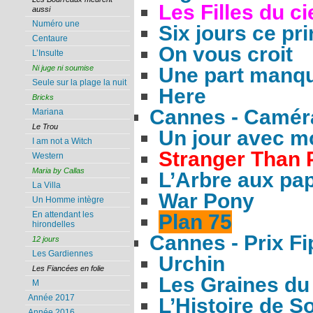
Les Filles du ci
aussi
Numéro une
Six jours ce pr
Centaure
On vous croit
L’Insulte
Une part manq
Ni juge ni soumise
Seule sur la plage la nuit
Here
Bricks
Cannes - Camér
Mariana
Le Trou
Un jour avec m
I am not a Witch
Stranger Than 
Western
Maria by Callas
L’Arbre aux pap
La Villa
War Pony
Un Homme intègre
En attendant les
Plan 75
hirondelles
Cannes - Prix Fi
12 jours
Les Gardiennes
Urchin
Les Fiancées en folie
Les Graines du
M
Année 2017
L’Histoire de 
Année 2016