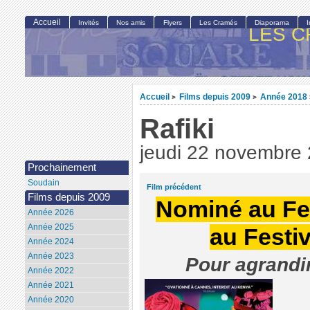
Accueil
Invités
Nos amis
Flyers
Les Cramés
Diaporama
LES C
Accueil
Films depuis 2009
Année 2018
>
>
Rafiki
jeudi 22 novembre
Prochainement
Soudain
Film précédent
Films depuis 2009
Nominé au Fes
Année 2026
Année 2025
au Festi
Année 2024
Année 2023
Pour agrandir
Année 2022
Année 2021
Année 2020