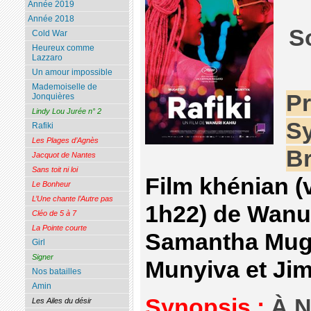
Année 2019
Année 2018
S
Cold War
Heureux comme
Lazzaro
Un amour impossible
Mademoiselle de
Pr
Jonquières
Lindy Lou Jurée n° 2
Sy
Rafiki
Les Plages d’Agnès
Br
Jacquot de Nantes
Sans toit ni loi
Film khénian (
Le Bonheur
L’Une chante l’Autre pas
1h22) de Wanu
Cléo de 5 à 7
La Pointe courte
Samantha Muga
Girl
Signer
Munyiva et Ji
Nos batailles
Amin
Synopsis :
À N
Les Ailes du désir