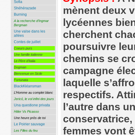
Sofia
mènent deux v
Shéhérazade
Burning
lycéennes bien
A la recherche d’Ingmar
Bergman
cherchent chacu
Une valse dans les
allées
Contes de juillet
poursuivre leur
Coeurs purs
Une famille italienne
chemins se cro
Le Père d’Italia
campagne élec
Dogman
Bienvenue en Sicile
laquelle s’affr
Fortunata
BlackKklansman
respectifs. Atti
L’Homme au complet blanc
Jericó, le vol infini des jours
l’autre dans un
Una questione privata
Hitler Vs Picasso
conservatrice,
Une heure près de toi
Le Poirier sauvage
femmes vont ê
Les Filles du feu