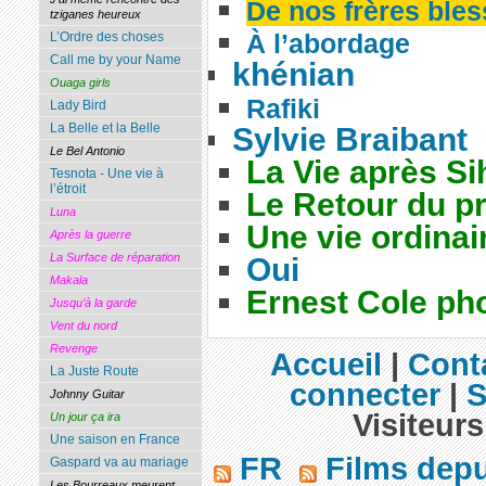
De nos frères ble
tziganes heureux
À l’abordage
L’Ordre des choses
Call me by your Name
khénian
Ouaga girls
Rafiki
Lady Bird
La Belle et la Belle
Sylvie Braibant
Le Bel Antonio
La Vie après S
Tesnota - Une vie à
l’étroit
Le Retour du pr
Luna
Une vie ordinai
Après la guerre
La Surface de réparation
Oui
Makala
Ernest Cole ph
Jusqu’à la garde
Vent du nord
Revenge
Accueil
|
Cont
La Juste Route
connecter
|
S
Johnny Guitar
Visiteurs
Un jour ça ira
Une saison en France
FR
Films dep
Gaspard va au mariage
Les Bourreaux meurent