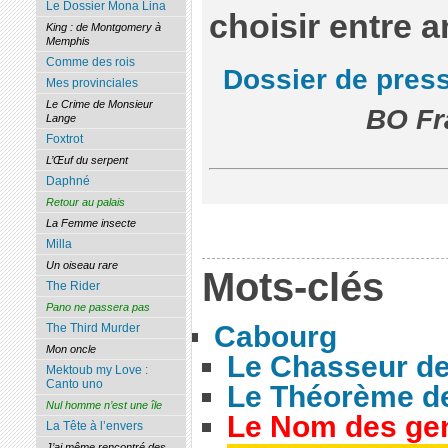
Le Dossier Mona Lina
choisir entre am
King : de Montgomery à
Memphis
Comme des rois
Dossier de pres
Mes provinciales
Le Crime de Monsieur
BO Fr
Lange
Foxtrot
L’Œuf du serpent
Daphné
Retour au palais
La Femme insecte
Milla
Un oiseau rare
Mots-clés
The Rider
Pano ne passera pas
Cabourg
The Third Murder
Mon oncle
Le Chasseur de
Mektoub my Love :
Canto uno
Le Théorème de
Nul homme n’est une île
Le Nom des ge
La Tête à l’envers
J’ai même rencontré des