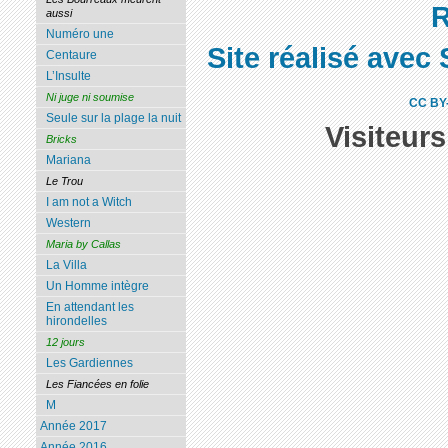
R
aussi
Numéro une
Site réalisé avec 
Centaure
L’Insulte
Ni juge ni soumise
CC BY
Seule sur la plage la nuit
Visiteur
Bricks
Mariana
Le Trou
I am not a Witch
Western
Maria by Callas
La Villa
Un Homme intègre
En attendant les
hirondelles
12 jours
Les Gardiennes
Les Fiancées en folie
M
Année 2017
Année 2016