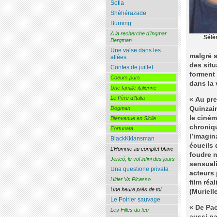
Sofia
Shéhérazade
Burning
A la recherche d’Ingmar
Sélè
Bergman
Une valse dans les
malgré s
allées
des situ
Contes de juillet
forment 
Coeurs purs
dans la 
Une famille italienne
Le Père d’Italia
« Au pre
Quinzain
Dogman
le ciném
Bienvenue en Sicile
chroniqu
Fortunata
l’imagin
BlackKklansman
écueils 
L’Homme au complet blanc
foudre n
Jericó, le vol infini des jours
sensual
Una questione privata
acteurs 
Hitler Vs Picasso
film réa
Une heure près de toi
(Muriell
Le Poirier sauvage
« De Pao
Les Filles du feu
aussi p