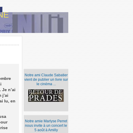
NE
Notre ami Claude Sabatier
nombre
vient de publier un livre sur
i
le cinéma ...
 Je n’ai
 j’ai
i lu, en
rusa
Notre amie Marlyse Perret
pour
nous invite à un concert le
rise
5 août à Amilly