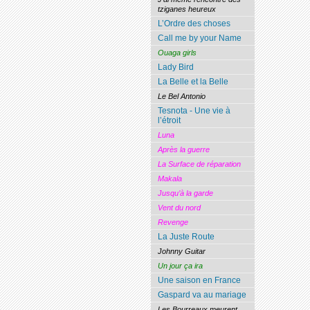
tziganes heureux
L’Ordre des choses
Call me by your Name
Ouaga girls
Lady Bird
La Belle et la Belle
Le Bel Antonio
Tesnota - Une vie à
l’étroit
Luna
Après la guerre
La Surface de réparation
Makala
Jusqu’à la garde
Vent du nord
Revenge
La Juste Route
Johnny Guitar
Un jour ça ira
Une saison en France
Gaspard va au mariage
Les Bourreaux meurent