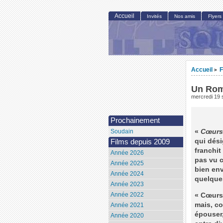
Accueil
Invités
Nos amis
Flyers
Accueil
F
>
Un Rom
mercredi 19
Prochainement
«
Cœurs
Soudain
qui dési
Films depuis 2009
franchit
Année 2026
pas vu ce
Année 2025
bien env
Année 2024
quelque
Année 2023
Année 2022
« Cœurs 
mais, c
Année 2021
épouser,
Année 2020