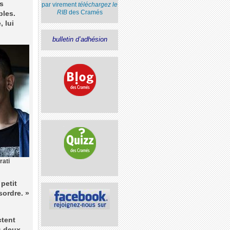
as
par virement
téléchargez le
RIB
des Cramés
bles.
, lui
bulletin d’adhésion
rati
petit
sordre. »
ctent
s deux