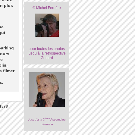
en plus
© Michel Ferrière
ne
qui
parking
pour toutes les photos
jusqu’à la rétrospective
mours
Godard
me
lis,
s filmer
s.
1878
ème
Jusqu’à la X
Assemblée
générale