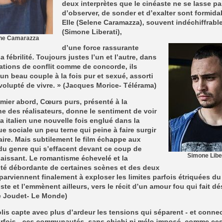
deux interprètes que le cinéaste ne se lasse p
d’observer, de sonder et d’exalter sont formida
Elle (Selene Caramazza), souvent indéchiffrable
(Simone Liberati),
ne Camarazza
d’une force rassurante
a fébrilité. Toujours justes l’un et l’autre, dans
ations de conflit comme de con­corde, ils
un beau couple à la fois pur et sexué, assorti
volupté de vivre. » (Jacques Morice- Télérama)
mier abord, Cœurs purs, présenté à la
e des réalisateurs, donne le sentiment de voir
a italien une nouvelle fois englué dans la
e sociale un peu terne qui peine à faire surgir
aire. Mais subtilement le film échappe aux
du genre qui s’effacent devant ce coup de
Simone Libe
aissant. Le romantisme échevelé et la
ité débordante de certaines scènes et des deux
parviennent finalement à exploser les limites parfois étriquées du 
liste et l’emmènent ailleurs, vers le récit d’un amour fou qui fait dé
e Joudet- Le Monde)
lis capte avec plus d’ardeur les tensions qui séparent - et conne
arfois - ces communautés, sans chichi ni mélo imposé, comme ce