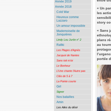
entre di
Année 2019
Année 2018
« Un par
Cold War
les acti
Heureux comme
sensibil
Lazzaro
story co
Un amour impossible
« Sans j
Mademoiselle de
Jonquières
ethnolo
plans ré
Lindy Lou Jurée n° 2
au tourn
Rafiki
protagon
Les Plages d’Agnès
l’urgenc
Jacquot de Nantes
portée d
Sans toit ni loi
Le Bonheur
L’Une chante l’Autre pas
Cléo de 5 à 7
La Pointe courte
Girl
Signer
Nos batailles
Amin
Les Ailes du désir