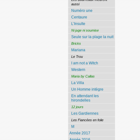
aussi
Numéro une
Centaure
L’Insulte
Ni juge ni soumise
Seule sur la plage la nuit
Bricks
Mariana
Le Trou
I am not a Witch
Western
Maria by Callas
La Villa
Un Homme intègre
En attendant les
hirondelles
12 jours
Les Gardiennes
Les Fiancées en folie
M
Année 2017
Année 2016