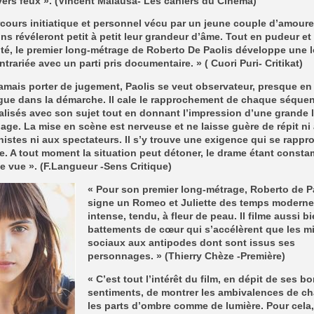
vers feux ». (Vincent Malausa- Les cahiers du Cinéma)
cours initiatique et personnel vécu par un jeune couple d’amour
ons révéleront petit à petit leur grandeur d’âme. Tout en pudeur et
ité, le premier long-métrage de Roberto De Paolis développe une 
ntrariée avec un parti pris documentaire. » ( Cuori Puri- Critikat)
amais porter de jugement, Paolis se veut observateur, presque en
gue dans la démarche. Il cale le rapprochement de chaque séque
alisés avec son sujet tout en donnant l’impression d’une grande l
age. La mise en scène est nerveuse et ne laisse guère de répit ni
istes ni aux spectateurs. Il s’y trouve une exigence qui se rappr
e. A tout moment la situation peut détoner, le drame étant const
e vue ». (F.Langueur -Sens Critique)
« Pour son premier long-métrage, Roberto de P
signe un Romeo et Juliette des temps moderne
intense, tendu, à fleur de peau. Il filme aussi bi
battements de cœur qui s’accélèrent que les mi
sociaux aux antipodes dont sont issus ses
personnages. » (Thierry Chèze -Première)
« C’est tout l’intérêt du film, en dépit de ses b
sentiments, de montrer les ambivalences de c
les parts d’ombre comme de lumière. Pour cela,