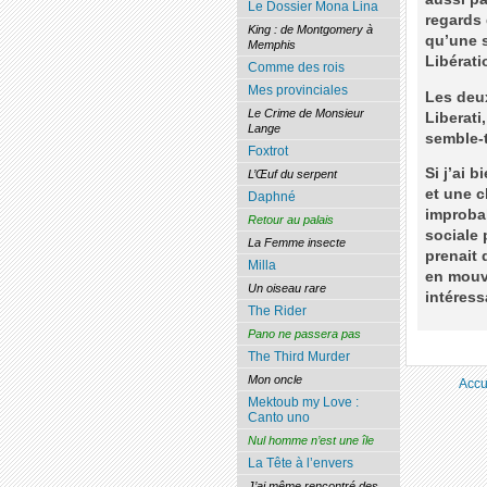
Le Dossier Mona Lina
regards 
King : de Montgomery à
qu’une s
Memphis
Libérati
Comme des rois
Mes provinciales
Les deu
Le Crime de Monsieur
Liberati
Lange
semble-t
Foxtrot
Si j’ai 
L’Œuf du serpent
et une c
Daphné
improbab
Retour au palais
sociale 
La Femme insecte
prenait 
Milla
en mouve
Un oiseau rare
intéress
The Rider
Pano ne passera pas
The Third Murder
Mon oncle
Accu
Mektoub my Love :
Canto uno
Nul homme n’est une île
La Tête à l’envers
J’ai même rencontré des