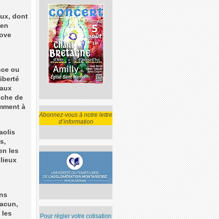
eux, dont
 en
love
nce ou
iberté
 aux
oche de
amment à
Abonnez-vous à notre lettre
d’information
aolis
s,
en les
lieux
ons
hacun,
 les
Pour régler votre cotisation