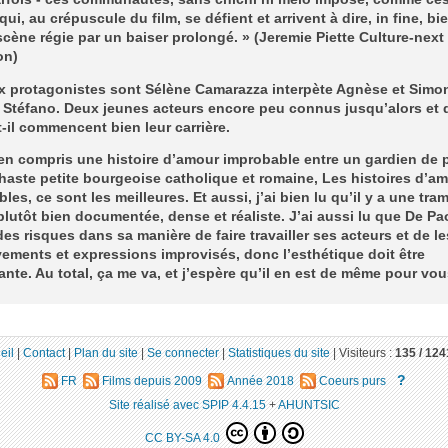
qui, au crépuscule du film, se défient et arrivent à dire, in fine, bi
cène régie par un baiser prolongé. » (Jeremie Piette Culture-next
on)
x protagonistes sont Sélène Camarazza interpète Agnèse et Simo
, Stéfano. Deux jeunes acteurs encore peu connus jusqu’alors et 
-il commencent bien leur carrière.
bien compris une histoire d’amour improbable entre un gardien de 
haste petite bourgeoise catholique et romaine, Les histoires d’a
les, ce sont les meilleures. Et aussi, j’ai bien lu qu’il y a une tra
plutôt bien documentée, dense et réaliste. J’ai aussi lu que De Pao
des risques dans sa manière de faire travailler ses acteurs et de le
ments et expressions improvisés, donc l’esthétique doit être
ante. Au total, ça me va, et j’espère qu’il en est de même pour vou
eil
|
Contact
|
Plan du site
|
Se connecter
|
Statistiques du site
|
Visiteurs :
135 /
124
?
FR
Films depuis 2009
Année 2018
Coeurs purs
Site réalisé avec SPIP 4.4.15
+
AHUNTSIC
CC BY-SA 4.0