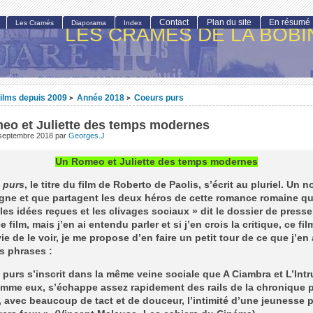
Contact
Plan du site
En résumé
Les Cramés
Diaporama
Index
LES CRAMÉS DE LA BOBI
ilms depuis 2009
Année 2018
Coeurs purs
>
>
eo et Juliette des temps modernes
 septembre 2018
par
Georges.J
Un Romeo et Juliette des temps modernes
 purs
, le titre du film de Roberto de Paolis, s’écrit au pluriel. Un 
gne et que partagent les deux héros de cette romance romaine qu
 les idées reçues et les clivages sociaux » dit le dossier de presse.
 film, mais j’en ai entendu parler et si j’en crois la critique, ce film
ie de le voir, je me propose d’en faire un petit tour de ce que j’en a
s phrases :
purs s’inscrit dans la même veine sociale que A Ciambra et L’Int
omme eux, s’échappe assez rapidement des rails de la chronique 
 avec beaucoup de tact et de douceur, l’intimité d’une jeunesse p