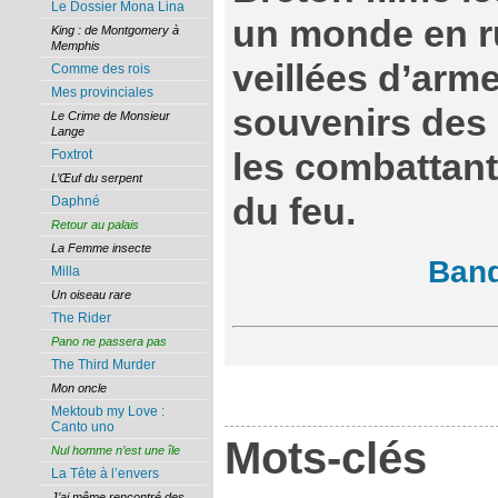
Le Dossier Mona Lina
un monde en rui
King : de Montgomery à
Memphis
veillées d’arm
Comme des rois
Mes provinciales
souvenirs des 
Le Crime de Monsieur
Lange
Foxtrot
les combattante
L’Œuf du serpent
du feu.
Daphné
Retour au palais
La Femme insecte
Ban
Milla
Un oiseau rare
The Rider
Pano ne passera pas
The Third Murder
Mon oncle
Mektoub my Love :
Canto uno
Mots-clés
Nul homme n’est une île
La Tête à l’envers
J’ai même rencontré des