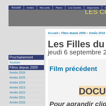
Accueil
Invités
Nos amis
Flyers
Les Cramés
Diaporama
LES C
Accueil
Films depuis 2009
Année 2018
>
>
Les Filles du
jeudi 6 septembre 
Prochainement
Soudain
Film précédent
Films depuis 2009
Année 2026
Année 2025
Année 2024
DOCU
Année 2023
Année 2022
Année 2021
Pour agrandir cli
Année 2020