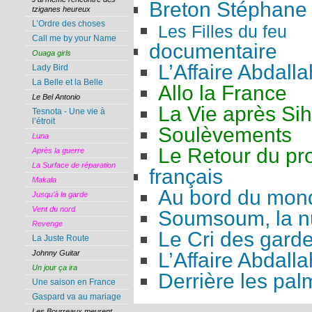
Breton Stéphane
tziganes heureux
L’Ordre des choses
Les Filles du feu
Call me by your Name
documentaire
Ouaga girls
L’Affaire Abdalla
Lady Bird
La Belle et la Belle
Allo la France
Le Bel Antonio
La Vie après Si
Tesnota - Une vie à
l’étroit
Soulèvements
Luna
Le Retour du pro
Après la guerre
La Surface de réparation
français
Makala
Au bord du mon
Jusqu’à la garde
Vent du nord
Soumsoum, la nu
Revenge
Le Cri des gard
La Juste Route
L’Affaire Abdalla
Johnny Guitar
Un jour ça ira
Derrière les pal
Une saison en France
Gaspard va au mariage
Les Bourreaux meurent