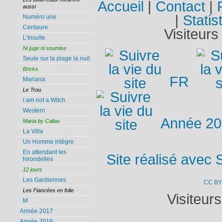
Accueil
|
Contact
|
aussi
|
Statis
Numéro une
Centaure
Visiteurs
L’Insulte
Ni juge ni soumise
Seule sur la plage la nuit
Bricks
FR
Mariana
Le Trou
I am not a Witch
Western
Année 2
Maria by Callas
La Villa
Un Homme intègre
En attendant les
Site réalisé avec 
hirondelles
12 jours
Les Gardiennes
CC BY
Les Fiancées en folie
Visiteur
M
Année 2017
Année 2016