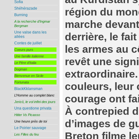
Sofia
Shéhérazade
région du mon
Burning
marche devant
A la recherche d’Ingmar
Bergman
Une valse dans les
derrière, le fai
allées
Contes de juillet
les armes au c
Coeurs purs
Une famille italienne
revêt une signi
Le Père d’Italia
Dogman
extraordinaire
Bienvenue en Sicile
Fortunata
couleurs, leur 
BlackKklansman
courage ont fa
L’Homme au complet blanc
Jericó, le vol infini des jours
À contrepied d
Una questione privata
Hitler Vs Picasso
d’images de g
Une heure près de toi
Le Poirier sauvage
Breton filme l
Les Filles du feu