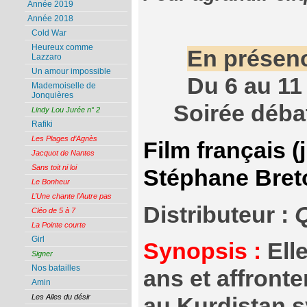
Année 2019
Année 2018
Cold War
Heureux comme
En présenc
Lazzaro
Un amour impossible
Du 6 au 11
Mademoiselle de
Jonquières
Soirée déba
Lindy Lou Jurée n° 2
Rafiki
Les Plages d’Agnès
Film français (
Jacquot de Nantes
Sans toit ni loi
Stéphane Bret
Le Bonheur
L’Une chante l’Autre pas
Distributeur :
Q
Cléo de 5 à 7
La Pointe courte
Girl
Synopsis :
Elle
Signer
Nos batailles
ans et affronte
Amin
Les Ailes du désir
au Kurdistan s