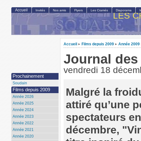
Accueil
Invités
Nos amis
Flyers
Les Cramés
Diaporama
LES C
Accueil
Films depuis 2009
Année 2009
>
>
Journal des
vendredi 18 décem
Prochainement
Soudain
Malgré la froidu
Films depuis 2009
Année 2026
attiré qu’une p
Année 2025
Année 2024
spectateurs en
Année 2023
Année 2022
décembre, "Vin
Année 2021
Année 2020