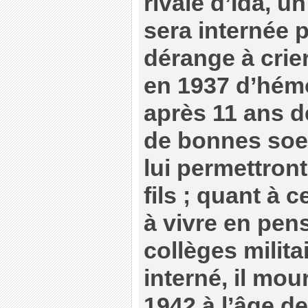
rivale d’Ida, u
sera internée p
dérange à crier
en 1937 d’hémo
après 11 ans d
de bonnes soeu
lui permettron
fils ; quant à 
à vivre en pen
collèges milita
interné, il mo
1942 à l’âge de