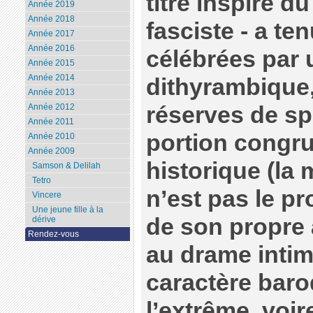
titre inspiré 
Année 2019
Année 2018
fasciste - a t
Année 2017
Année 2016
célébrées par 
Année 2015
Année 2014
dithyrambique,
Année 2013
réserves de sp
Année 2012
Année 2011
portion congrue
Année 2010
Année 2009
historique (la
Samson & Delilah
Tetro
n’est pas le p
Vincere
Une jeune fille à la
de son propre 
dérive
Rendez-vous
au drame intim
caractère baroq
l’extrême, voi