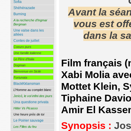
"
Sofia
Shéhérazade
Avant la séan
Burning
vous est off
A la recherche d’Ingmar
Bergman
Une valse dans les
dans la sa
allées
Contes de juillet
Coeurs purs
Une famille italienne
Le Père d’Italia
Film français 
Dogman
Xabi Molia av
Bienvenue en Sicile
Fortunata
Mottet Klein, S
BlackKklansman
L’Homme au complet blanc
Tiphaine Davio
Jericó, le vol infini des jours
Una questione privata
Amir El Kass
Hitler Vs Picasso
Une heure près de toi
Le Poirier sauvage
Synopsis :
Jos
Les Filles du feu