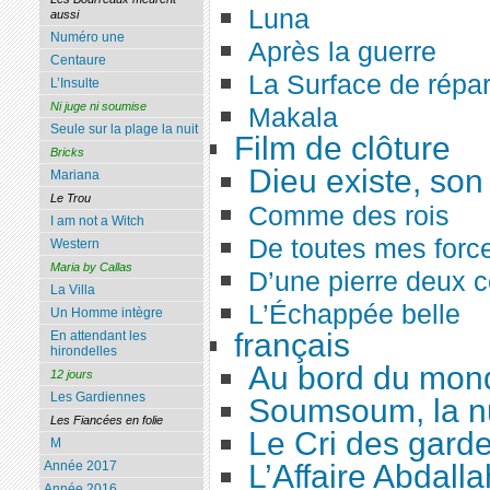
Luna
aussi
Numéro une
Après la guerre
Centaure
La Surface de répar
L’Insulte
Ni juge ni soumise
Makala
Seule sur la plage la nuit
Film de clôture
Bricks
Dieu existe, so
Mariana
Le Trou
Comme des rois
I am not a Witch
De toutes mes forc
Western
Maria by Callas
D’une pierre deux 
La Villa
L’Échappée belle
Un Homme intègre
français
En attendant les
hirondelles
Au bord du mon
12 jours
Les Gardiennes
Soumsoum, la nu
Les Fiancées en folie
Le Cri des gard
M
L’Affaire Abdalla
Année 2017
Année 2016