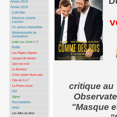
Du
Année 2019
Année 2018
Cold War
v
Heureux comme
Lazzaro
Un amour impossible
Mademoiselle de
Jonquières
Lindy Lou Jurée n° 2
Rafiki
Les Plages d’Agnès
Jacquot de Nantes
Sans toit ni loi
Le Bonheur
L’Une chante l’Autre pas
Cléo de 5 à 7
critique au
La Pointe courte
Girl
Observate
Signer
Nos batailles
"Masque et
Amin
Les Ailes du désir