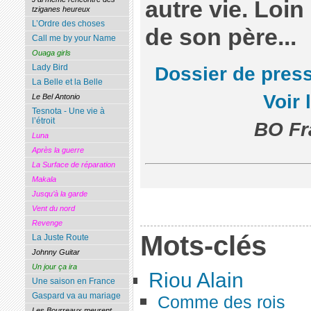
autre vie. Loin
tziganes heureux
L’Ordre des choses
de son père...
Call me by your Name
Ouaga girls
Lady Bird
Dossier de pres
La Belle et la Belle
Voir 
Le Bel Antonio
Tesnota - Une vie à
l’étroit
BO Fr
Luna
Après la guerre
La Surface de réparation
Makala
Jusqu’à la garde
Vent du nord
Revenge
Mots-clés
La Juste Route
Johnny Guitar
Un jour ça ira
Riou Alain
Une saison en France
Gaspard va au mariage
Comme des rois
Les Bourreaux meurent