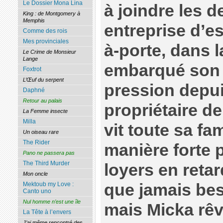
Le Dossier Mona Lina
à joindre les d
King : de Montgomery à
Memphis
entreprise d’e
Comme des rois
Mes provinciales
à-porte, dans la
Le Crime de Monsieur
Lange
embarqué son f
Foxtrot
L’Œuf du serpent
pression depui
Daphné
Retour au palais
propriétaire d
La Femme insecte
Milla
vit toute sa fam
Un oiseau rare
The Rider
manière forte 
Pano ne passera pas
The Third Murder
loyers en reta
Mon oncle
que jamais bes
Mektoub my Love :
Canto uno
Nul homme n’est une île
mais Micka rêv
La Tête à l’envers
J’ai même rencontré des