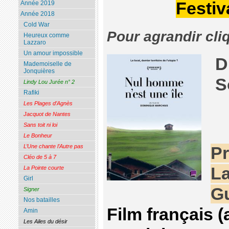
Festiv
Année 2019
Année 2018
Cold War
Pour agrandir cli
Heureux comme
Lazzaro
Un amour impossible
D
Mademoiselle de
Jonquières
S
Lindy Lou Jurée n° 2
Rafiki
Les Plages d’Agnès
Jacquot de Nantes
Sans toit ni loi
Le Bonheur
L’Une chante l’Autre pas
Pr
Cléo de 5 à 7
L
La Pointe courte
Girl
G
Signer
Nos batailles
Film français (
Amin
Les Ailes du désir