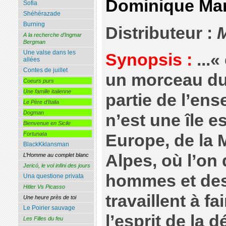
Dominique Ma
Sofia
Shéhérazade
Burning
Distributeur :
M
A la recherche d’Ingmar
Bergman
Une valse dans les
Synopsis :
...
allées
Contes de juillet
un morceau du
Coeurs purs
Une famille italienne
partie de l’en
Le Père d’Italia
Dogman
n’est une île 
Bienvenue en Sicile
Fortunata
Europe, de la 
BlackKklansman
Alpes, où l’on
L’Homme au complet blanc
Jericó, le vol infini des jours
hommes et de
Una questione privata
Hitler Vs Picasso
travaillent à f
Une heure près de toi
Le Poirier sauvage
l’esprit de la 
Les Filles du feu