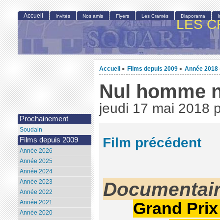
Accueil
Invités
Nos amis
Flyers
Les Cramés
Diaporama
LES C
Accueil
Films depuis 2009
Année 2018
>
>
Nul homme n’
jeudi 17 mai 2018
Prochainement
Soudain
Film précédent
Films depuis 2009
Année 2026
Année 2025
Année 2024
Documentair
Année 2023
Année 2022
Année 2021
Grand Prix
Année 2020