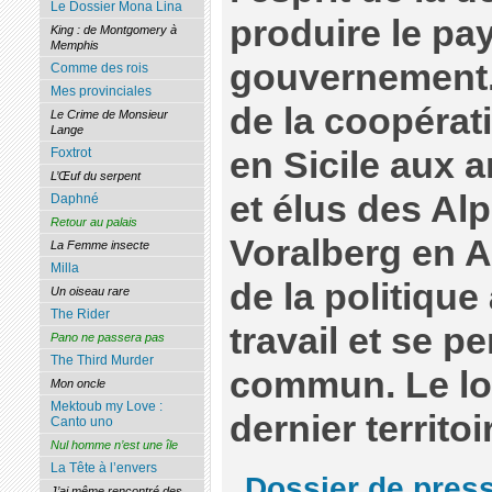
Le Dossier Mona Lina
produire le pa
King : de Montgomery à
Memphis
gouvernement.
Comme des rois
Mes provinciales
de la coopérati
Le Crime de Monsieur
Lange
Foxtrot
en Sicile aux a
L’Œuf du serpent
et élus des Al
Daphné
Retour au palais
Voralberg en A
La Femme insecte
Milla
de la politique 
Un oiseau rare
The Rider
travail et se p
Pano ne passera pas
The Third Murder
commun. Le loca
Mon oncle
Mektoub my Love :
dernier territoi
Canto uno
Nul homme n’est une île
La Tête à l’envers
Dossier de pres
J’ai même rencontré des