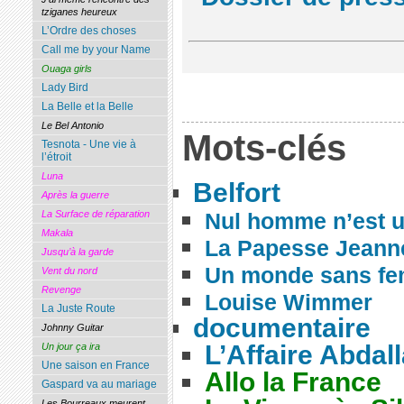
tziganes heureux
L’Ordre des choses
Call me by your Name
Ouaga girls
Lady Bird
La Belle et la Belle
Le Bel Antonio
Mots-clés
Tesnota - Une vie à
l’étroit
Luna
Belfort
Après la guerre
Nul homme n’est u
La Surface de réparation
Makala
La Papesse Jeann
Jusqu’à la garde
Un monde sans f
Vent du nord
Revenge
Louise Wimmer
La Juste Route
documentaire
Johnny Guitar
L’Affaire Abdal
Un jour ça ira
Une saison en France
Allo la France
Gaspard va au mariage
Les Bourreaux meurent