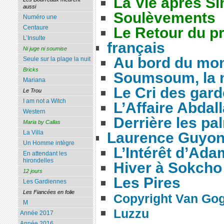
La Vie après S
aussi
Soulèvements
Numéro une
Centaure
Le Retour du pr
L’Insulte
français
Ni juge ni soumise
Au bord du mo
Seule sur la plage la nuit
Bricks
Soumsoum, la n
Mariana
Le Cri des gar
Le Trou
I am not a Witch
L’Affaire Abdal
Western
Derrière les pa
Maria by Callas
La Villa
Laurence Guyo
Un Homme intègre
L’Intérêt d’Ada
En attendant les
hirondelles
Hiver à Sokcho
12 jours
Les Pires
Les Gardiennes
Les Fiancées en folie
Copyright Van Go
M
Luzzu
Année 2017
Année 2016