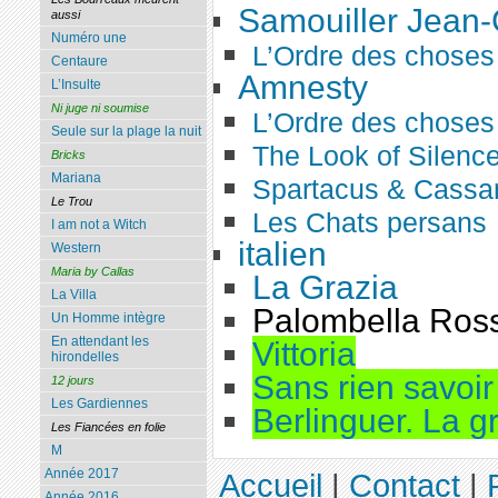
Samouiller Jean
aussi
Numéro une
L’Ordre des choses
Centaure
Amnesty
L’Insulte
Ni juge ni soumise
L’Ordre des choses
Seule sur la plage la nuit
The Look of Silenc
Bricks
Mariana
Spartacus & Cassa
Le Trou
Les Chats persans
I am not a Witch
italien
Western
Maria by Callas
La Grazia
La Villa
Palombella Ros
Un Homme intègre
En attendant les
Vittoria
hirondelles
Sans rien savoir 
12 jours
Les Gardiennes
Berlinguer. La 
Les Fiancées en folie
M
Année 2017
Accueil
|
Contact
|
Année 2016