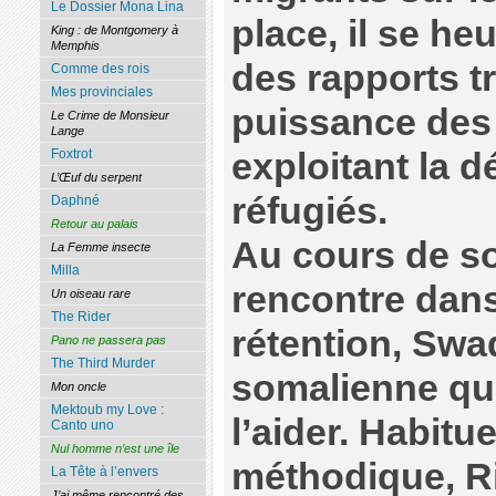
Le Dossier Mona Lina
place, il se he
King : de Montgomery à
Memphis
des rapports tr
Comme des rois
Mes provinciales
puissance des 
Le Crime de Monsieur
Lange
Foxtrot
exploitant la d
L’Œuf du serpent
réfugiés.
Daphné
Retour au palais
Au cours de so
La Femme insecte
Milla
rencontre dans
Un oiseau rare
The Rider
rétention, Swa
Pano ne passera pas
The Third Murder
somalienne qui
Mon oncle
Mektoub my Love :
l’aider. Habitu
Canto uno
Nul homme n’est une île
méthodique, Ri
La Tête à l’envers
J’ai même rencontré des