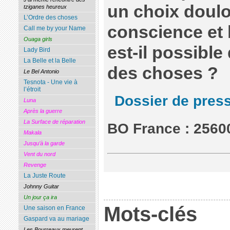
un choix doulo
tziganes heureux
L’Ordre des choses
conscience et l
Call me by your Name
Ouaga girls
est-il possible
Lady Bird
La Belle et la Belle
des choses ?
Le Bel Antonio
Tesnota - Une vie à
l’étroit
Dossier de pres
Luna
Après la guerre
La Surface de réparation
BO France : 2560
Makala
Jusqu’à la garde
Vent du nord
Revenge
La Juste Route
Johnny Guitar
Un jour ça ira
Mots-clés
Une saison en France
Gaspard va au mariage
Les Bourreaux meurent