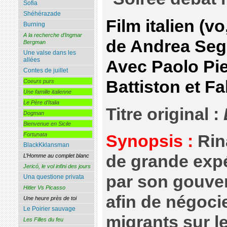
Sofia
Shéhérazade
Film italien (v
Burning
A la recherche d’Ingmar
de Andrea Seg
Bergman
Une valse dans les
allées
Avec Paolo Pi
Contes de juillet
Battiston et F
Coeurs purs
Une famille italienne
Le Père d’Italia
Titre original :
Dogman
Bienvenue en Sicile
Fortunata
Synopsis :
Rina
BlackKklansman
de grande expé
L’Homme au complet blanc
Jericó, le vol infini des jours
par son gouve
Una questione privata
Hitler Vs Picasso
afin de négoci
Une heure près de toi
Le Poirier sauvage
migrants sur le
Les Filles du feu