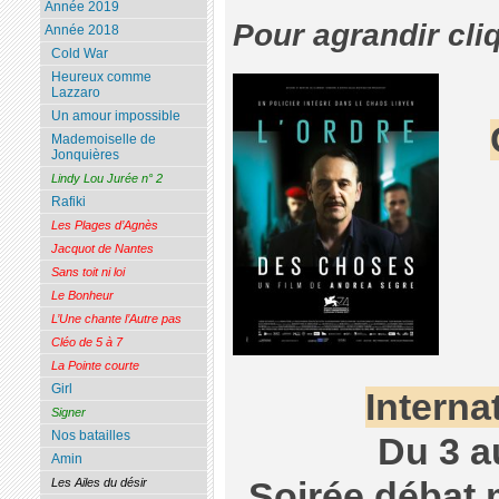
Année 2019
Pour agrandir cli
Année 2018
Cold War
Heureux comme
Lazzaro
Un amour impossible
Mademoiselle de
Jonquières
Lindy Lou Jurée n° 2
Rafiki
Les Plages d’Agnès
Jacquot de Nantes
Sans toit ni loi
Le Bonheur
L’Une chante l’Autre pas
Cléo de 5 à 7
La Pointe courte
Girl
Interna
Signer
Nos batailles
Du 3 a
Amin
Soirée débat 
Les Ailes du désir