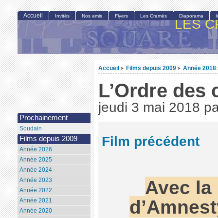
Accueil
Invités
Nos amis
Flyers
Les Cramés
Diaporama
LES C
Accueil
Films depuis 2009
Année 2018
>
>
L’Ordre des 
jeudi 3 mai 2018
p
Prochainement
Soudain
Film précédent
Films depuis 2009
Année 2026
Année 2025
Année 2024
Avec la 
Année 2023
Année 2022
d’Amnesty
Année 2021
Année 2020