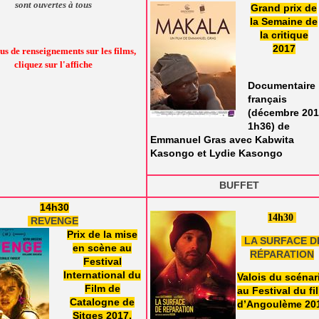
sont ouvertes à tous
Grand prix de
la Semaine de
la critique
2017
us de renseignements sur les films,
cliquez sur l'affiche
Documentaire
français
(décembre 201
1h36) de
Emmanuel Gras avec Kabwita
Kasongo et Lydie Kasongo
BUFFET
14h
30
14h30
REVENGE
Prix de la mise
LA SURFACE D
en scène au
RÉPARATION
Festival
International du
Valois du scénar
Film de
au Festival du fi
Catalogne de
d’Angoulème 20
Sitges 2017,