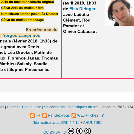
 2019 du meilleur scénario original
(avril 2018, 1h33
César 2019 du meilleur film
de
Elsa Diringer
 la meilleure actrice pour Léa Drucker
avec Laëtitia
Clément, Rod
César du meilleur montage
Paradot et
En présence du
Olivier Cabassut
ur
Yorgos Lamprinos
ançais (février 2018, 1h33) de
Legrand avec Denis
t, Léa Drucker, Mathilde
ux, Florence Janas, Thomas
 Mathieu Saïkaly, Saadia
b et Sophie Pincemaille.
eil
|
Contact
|
Plan du site
|
Se connecter
|
Statistiques du site
|
Visiteurs :
583 /
124
?
FR
Rendez-vous
WEJR-fiches
Site réalisé avec SPIP 4.4.15
+
AHUNTSIC
CC BY-SA 4.0