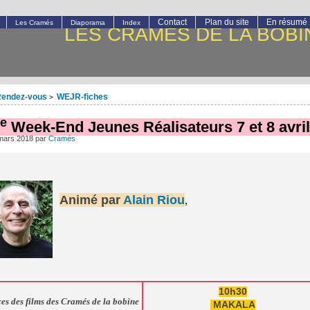
Contact
Plan du site
En résumé
Les Cramés
Diaporama
Index
LES CRAMÉS DE LA BOBI
endez-vous
WEJR-fiches
>
e
Week-End Jeunes Réalisateurs 7 et 8 avri
mars 2018
par
Cramés
Animé par
Alain Riou
,
10h30
es des films des Cramés de la bobine
MAKALA