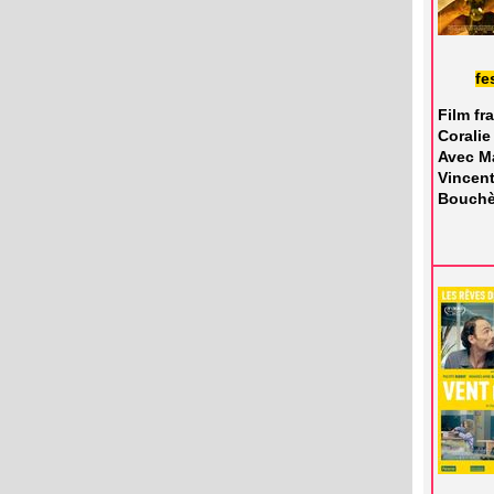
fe
Film fr
Coralie
Avec Ma
Vincen
Bouch