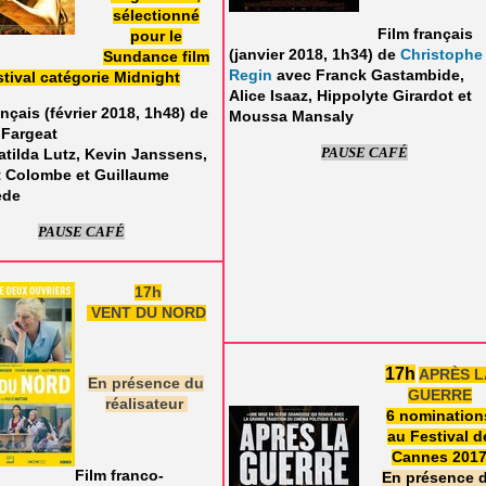
sélectionné
Film français
pour le
(janvier 2018, 1h34) de
Christophe
Sundance film
Regin
avec Franck Gastambide,
stival catégorie Midnight
Alice Isaaz, Hippolyte Girardot et
ançais (février 2018, 1h48) de
Moussa Mansaly
 Fargeat
PAUSE CAFÉ
tilda Lutz, Kevin Janssens,
t Colombe et Guillaume
ède
PAUSE CAFÉ
17h
VENT DU NORD
17h
APRÈS L
En présence du
GUERRE
réalisateur
6 nomination
au Festival d
Cannes 201
Film franco-
En présence 