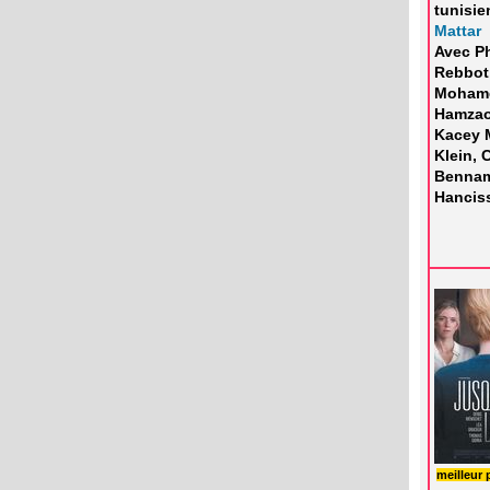
tunisie
Mattar
Avec Ph
Rebbot
Moham
Hamzao
Kacey 
Klein, 
Bennami
Hancis
B
meilleur 