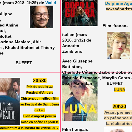
n (mars 2018, 1h29) de
Walid
Delphine Agu
co-scénarist
ilippe
,
ed Amine
Film franco-
ui,
italien (mars
Mottet
2018, 1h32) de
Corinne Masiero, Abir
Annarita
, Khaled Brahmi et Thierry
Zambrano
se
Avec Giuseppe
UFFET
Battiston,
Charlotte Cétaire, Barbora Bobulov
Fabricio Ferracane, Marylin Canto 
20h30
Jean-Marc Barr
BUFFET
Prix du public au
LUNA
Festival d’Angers
Chistera du meilleur film
au Festival de Saint Jean
20h30
de Luz
Avant premiè
Lion d’argent pour la
en présence 
mise en scène et pour le
la réalisatric
premier film à la Mostra de Venise 2017
Film français