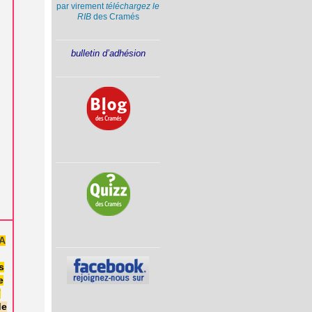
par virement
téléchargez le
RIB
des Cramés
bulletin d’adhésion
A
s
e
7
de