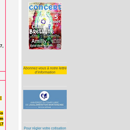
7,
Abonnez-vous à notre lettre
d’information
E
io
lm
17
Pour régler votre cotisation