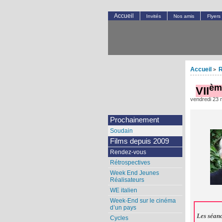
Accueil
Invités
Nos amis
Flyers
Accueil
R
>
èm
VII
vendredi 23 
Prochainement
Soudain
Films depuis 2009
Rendez-vous
Rétrospectives
Week End Jeunes
Réalisateurs
WE italien
Week-End sur le cinéma
d’un pays
Les séanc
Cycles