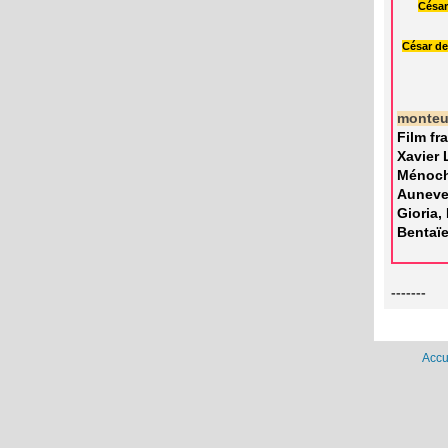
César
César de
monte
Film fr
Xavier 
Ménoche
Auneve
Gioria,
Bentaïe
-------
Accu