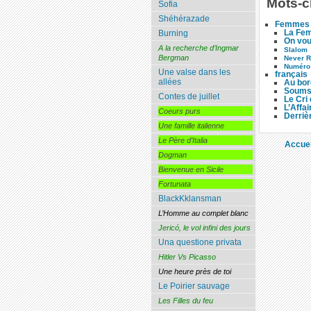
Mots-c
Sofia
Shéhérazade
Femmes 
La Fe
Burning
On vou
A la recherche d’Ingmar
Slalom
Bergman
Never R
Numéro
Une valse dans les
français
allées
Au bor
Soumso
Contes de juillet
Le Cri
L’Affai
Coeurs purs
Derriè
Une famille italienne
Le Père d’Italia
Accuei
Dogman
Bienvenue en Sicile
Fortunata
BlackKklansman
L’Homme au complet blanc
Jericó, le vol infini des jours
Una questione privata
Hitler Vs Picasso
Une heure près de toi
Le Poirier sauvage
Les Filles du feu