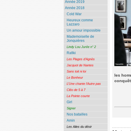
Année 2019
Année 2018
Cold War
Heureux comme
Lazzaro
Un amour impossible
Mademoiselle de
Jonquières
Lindy Lou Jurée n° 2
Rafiki
Les Plages d’Agnès
Jacquot de Nantes
Sans toit ni loi
les homm
Le Bonheur
conquête
L’Une chante l’Autre pas
Cléo de 5 à 7
La Pointe courte
Girl
Signer
Nos batailles
Amin
Les Ailes du désir