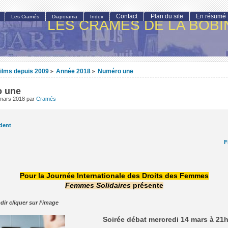
Contact
Plan du site
En résumé
Les Cramés
Diaporama
Index
LES CRAMÉS DE LA BOBI
ilms depuis 2009
Année 2018
Numéro une
>
>
 une
 mars 2018
par
Cramés
dent
F
Pour la Journée Internationale des Droits des Femmes
Femmes Solidaires
présente
dir cliquer sur l’image
Soirée débat mercredi 14 mars à 21