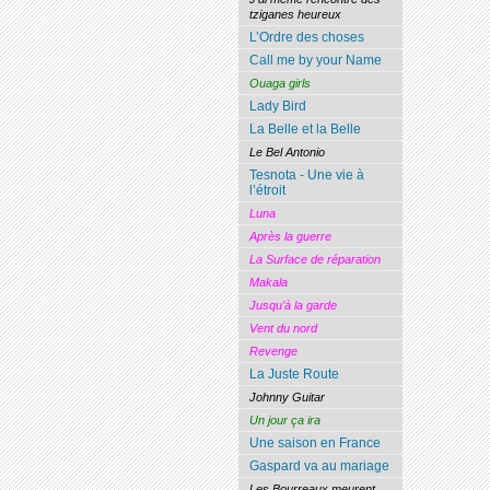
tziganes heureux
L’Ordre des choses
Call me by your Name
Ouaga girls
Lady Bird
La Belle et la Belle
Le Bel Antonio
Tesnota - Une vie à
l’étroit
Luna
Après la guerre
La Surface de réparation
Makala
Jusqu’à la garde
Vent du nord
Revenge
La Juste Route
Johnny Guitar
Un jour ça ira
Une saison en France
Gaspard va au mariage
Les Bourreaux meurent