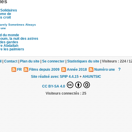
lés
Solidaires
mme de
s croit
arely Sometimes Always
 une
d du monde
um, la nuit des astres
 des gardes
re Abdallah
re les palmiers
l
|
Contact
|
Plan du site
|
Se connecter
|
Statistiques du site
|
Visiteurs :
224 /
1
?
FR
Films depuis 2009
Année 2018
Numéro une
Site réalisé avec SPIP 4.4.15
+
AHUNTSIC
CC BY-SA 4.0
Visiteurs connectés :
25