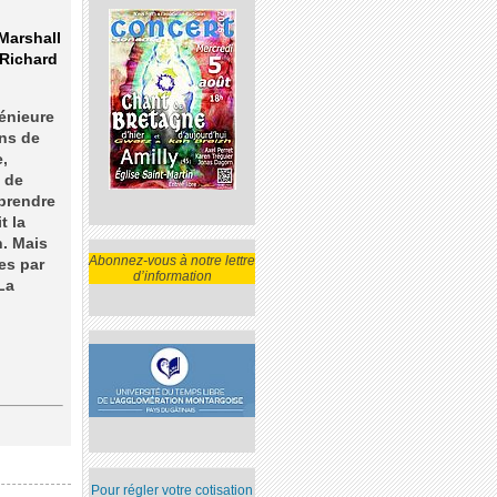
Marshall
Richard
énieure
ons de
e,
u de
 prendre
t la
n. Mais
Abonnez-vous à notre lettre
es par
d’information
La
Pour régler votre cotisation