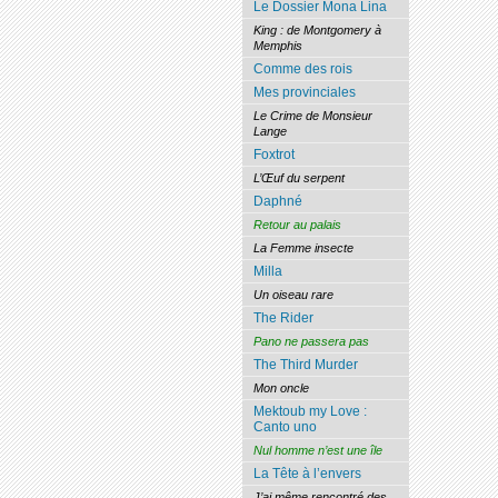
Le Dossier Mona Lina
King : de Montgomery à
Memphis
Comme des rois
Mes provinciales
Le Crime de Monsieur
Lange
Foxtrot
L’Œuf du serpent
Daphné
Retour au palais
La Femme insecte
Milla
Un oiseau rare
The Rider
Pano ne passera pas
The Third Murder
Mon oncle
Mektoub my Love :
Canto uno
Nul homme n’est une île
La Tête à l’envers
J’ai même rencontré des