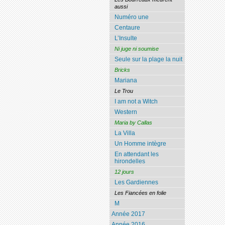
aussi
Numéro une
Centaure
L’Insulte
Ni juge ni soumise
Seule sur la plage la nuit
Bricks
Mariana
Le Trou
I am not a Witch
Western
Maria by Callas
La Villa
Un Homme intègre
En attendant les
hirondelles
12 jours
Les Gardiennes
Les Fiancées en folie
M
Année 2017
Année 2016