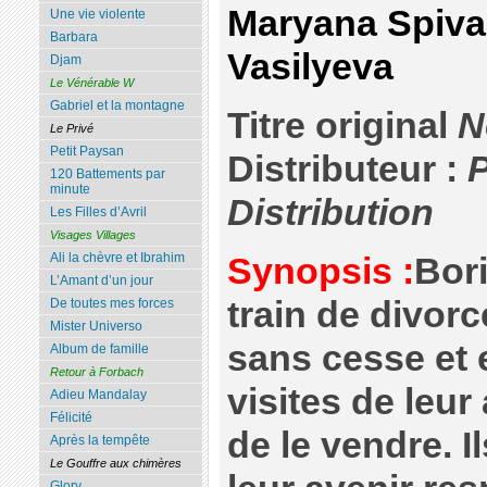
Maryana Spiva
Une vie violente
Barbara
Vasilyeva
Djam
Le Vénérable W
Gabriel et la montagne
Titre original
N
Le Privé
Petit Paysan
Distributeur :
120 Battements par
minute
Distribution
Les Filles d’Avril
Visages Villages
Ali la chèvre et Ibrahim
Synopsis :
Bori
L’Amant d’un jour
train de divorc
De toutes mes forces
Mister Universo
sans cesse et 
Album de famille
Retour à Forbach
visites de leu
Adieu Mandalay
Félicité
de le vendre. I
Après la tempête
Le Gouffre aux chimères
Glory