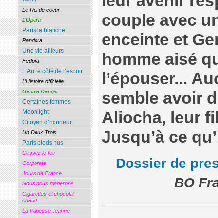
leur avenir res
Le Roi de coeur
couple avec u
L’Opéra
Paris la blanche
enceinte et Ge
Pandora
Une vie ailleurs
homme aisé qu
Fedora
L’Autre côté de l’espoir
l’épouser... A
L’Histoire officielle
Gimme Danger
semble avoir d
Certaines femmes
Aliocha, leur fi
Moonlight
Citoyen d’honneur
Jusqu’à ce qu’i
Un Deux Trois
Paris pieds nus
Cessez le feu
Dossier de pre
Corporate
Jours de France
BO Fra
Nous nous marierons
Cigarettes et chocolat
chaud
La Papesse Jeanne