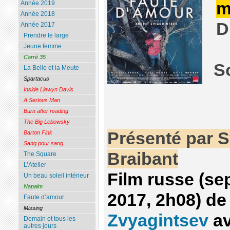
m
Année 2019
Année 2018
D
Année 2017
Prendre le large
Jeune femme
Carré 35
S
La Belle et la Meute
Spartacus
Inside Llewyn Davis
A Serious Man
Burn after reading
The Big Lebowsky
Présenté par S
Barton Fink
Sang pour sang
Braibant
The Square
L’Atelier
Film russe (s
Un beau soleil intérieur
Napalm
2017, 2h08) d
Faute d’amour
Missing
Zvyagintsev
av
Demain et tous les
autres jours