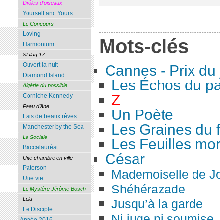
Drôles d’oiseaux
Yourself and Yours
Le Concours
Loving
Mots-clés
Harmonium
Stalag 17
Ouvert la nuit
Cannes - Prix du 
Diamond Island
Les Échos du p
Algérie du possible
Z
Corniche Kennedy
Peau d’âne
Un Poète
Fais de beaux rêves
Les Graines du 
Manchester by the Sea
La Sociale
Les Feuilles mor
Baccalauréat
César
Une chambre en ville
Paterson
Mademoiselle de J
Une vie
Shéhérazade
Le Mystère Jérôme Bosch
Lola
Jusqu’à la garde
Le Disciple
Ni juge ni soumise
Année 2016