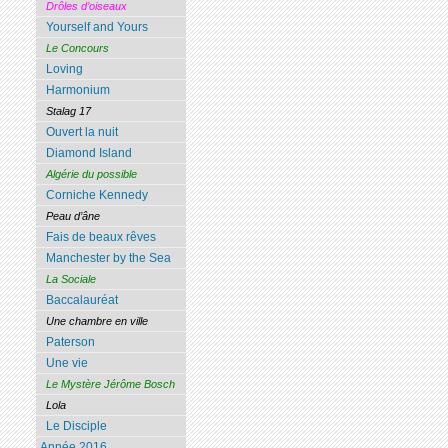
Drôles d’oiseaux
Yourself and Yours
Le Concours
Loving
Harmonium
Stalag 17
Ouvert la nuit
Diamond Island
Algérie du possible
Corniche Kennedy
Peau d’âne
Fais de beaux rêves
Manchester by the Sea
La Sociale
Baccalauréat
Une chambre en ville
Paterson
Une vie
Le Mystère Jérôme Bosch
Lola
Le Disciple
Année 2016