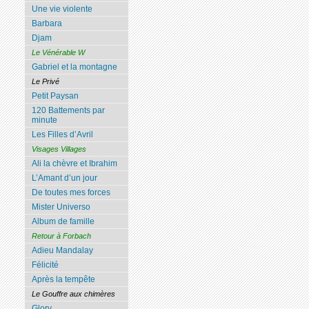
Une vie violente
Barbara
Djam
Le Vénérable W
Gabriel et la montagne
Le Privé
Petit Paysan
120 Battements par
minute
Les Filles d’Avril
Visages Villages
Ali la chèvre et Ibrahim
L’Amant d’un jour
De toutes mes forces
Mister Universo
Album de famille
Retour à Forbach
Adieu Mandalay
Félicité
Après la tempête
Le Gouffre aux chimères
Glory