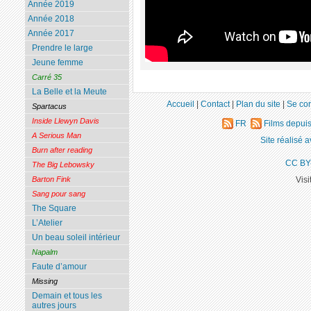
Année 2019
Année 2018
Année 2017
Prendre le large
Jeune femme
Carré 35
La Belle et la Meute
Accueil
|
Contact
|
Plan du site
|
Se co
Spartacus
Inside Llewyn Davis
FR
Films depui
A Serious Man
Site réalisé 
Burn after reading
CC BY
The Big Lebowsky
Visi
Barton Fink
Sang pour sang
The Square
L’Atelier
Un beau soleil intérieur
Napalm
Faute d’amour
Missing
Demain et tous les
autres jours