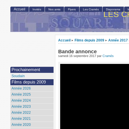
Accueil
Invités
Nos amis
Flyers
Les Cramés
Diaporama
LES C
Accueil
Films depuis 2009
Année 2017
>
>
Bande annonce
samedi 16 septembre 2017
par
Cramés
Prochainement
Soudain
Films depuis 2009
Année 2026
Année 2025
Année 2024
Année 2023
Année 2022
Année 2021
Année 2020