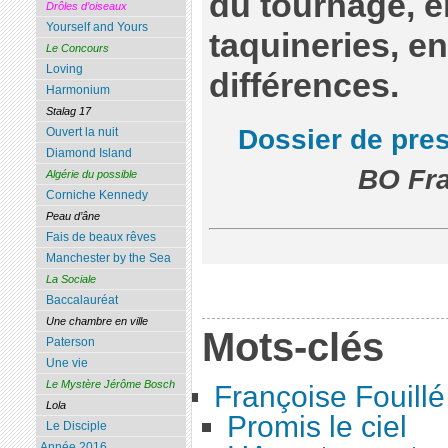
du tournage, e
Drôles d’oiseaux
Yourself and Yours
taquineries, en
Le Concours
Loving
différences.
Harmonium
Stalag 17
Dossier de pre
Ouvert la nuit
Diamond Island
BO Fra
Algérie du possible
Corniche Kennedy
Peau d’âne
Fais de beaux rêves
Manchester by the Sea
La Sociale
Baccalauréat
Une chambre en ville
Mots-clés
Paterson
Une vie
Le Mystère Jérôme Bosch
Françoise Fouillé
Lola
Promis le ciel
Le Disciple
Année 2016