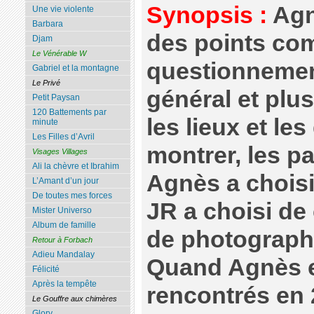
Synopsis :
Agn
Une vie violente
Barbara
des points co
Djam
Le Vénérable W
questionnemen
Gabriel et la montagne
Le Privé
général et plu
Petit Paysan
120 Battements par
les lieux et les
minute
Les Filles d’Avril
montrer, les pa
Visages Villages
Ali la chèvre et Ibrahim
Agnès a choisi
L’Amant d’un jour
De toutes mes forces
JR a choisi de 
Mister Universo
Album de famille
de photographi
Retour à Forbach
Adieu Mandalay
Quand Agnès e
Félicité
Après la tempête
rencontrés en 2
Le Gouffre aux chimères
Glory