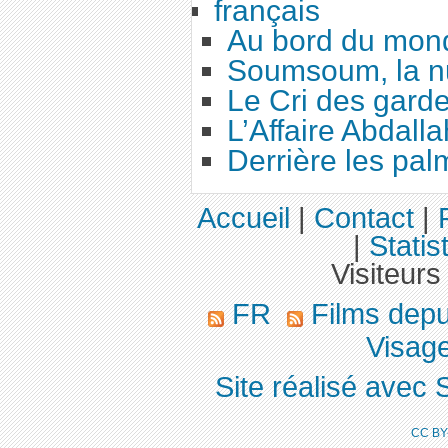
français
Au bord du mon
Soumsoum, la nu
Le Cri des gard
L’Affaire Abdalla
Derrière les pal
Accueil
|
Contact
|
|
Statis
Visiteurs
FR
Films dep
Visage
Site réalisé avec 
CC BY