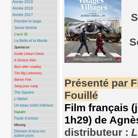
Année 2019
Année 2018
S
Année 2017
Prendre le large
Jeune femme
Carré 35
S
La Belle et la Meute
Spartacus
Inside Llewyn Davis
A Serious Man
Burn after reading
The Big Lebowsky
Présenté par 
Barton Fink
Sang pour sang
Fouillé
The Square
L’Atelier
Film français (
Un beau soleil intérieur
Napalm
1h29) de Agnè
Faute d’amour
Missing
distributeur :
L
Demain et tous les
autres jours