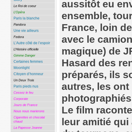
aussitôt eu env
Le Roi de coeur
L’Opéra
ensemble, tour
Paris la blanche
France, loin de
Pandora
Une vie ailleurs
avec le camion
Fedora
L’Autre côté de l’espoir
magique) de J
L’Histoire officielle
Gimme Danger
Hasard des ren
Certaines femmes
Moonlight
préparés, ils s
Citoyen d’honneur
Un Deux Trois
autres, les ont
Paris pieds nus
Cessez le feu
photographiés 
Corporate
Jours de France
Le film raconte
Nous nous marierons
Cigarettes et chocolat
leur amitié qui
chaud
La Papesse Jeanne